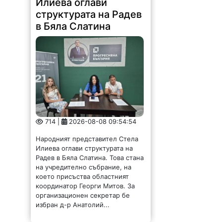
структурата на Радев
в Бяла Слатина
714 |
2026-08-08 09:54:54
Народният представител Стела
Илиева оглави структурата на
Радев в Бяла Слатина. Това стана
на учредително събрание, на
което присъства областният
координатор Георги Митов. За
организационен секретар бе
избран д-р Анатолий...