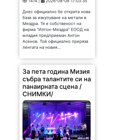
Днес официално бе открита нова
база за изкупуване на метали в
Мездра. Тя е собственост на
фирма "Илтон-Мездра" ЕООД на
младия предприемач Антон
Асенов. Той официално преряза
лентата на новия...
За пета година Мизия
събра талантите си на
панаирната сцена /
СНИМКИ/