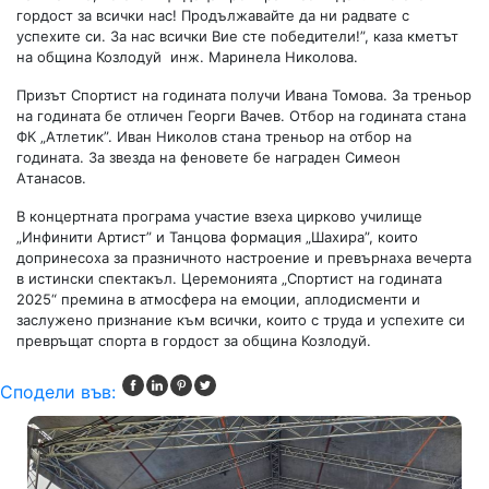
гордост за всички нас! Продължавайте да ни радвате с
успехите си. За нас всички Вие сте победители!”, каза кметът
на община Козлодуй инж. Маринела Николова.
Призът Спортист на годината получи Ивана Томова. За треньор
на годината бе отличен Георги Вачев. Отбор на годината стана
ФК „Атлетик”. Иван Николов стана треньор на отбор на
годината. За звезда на феновете бе награден Симеон
Атанасов.
В концертната програма участие взеха цирково училище
„Инфинити Артист” и Танцова формация „Шахира”, които
допринесоха за празничното настроение и превърнаха вечерта
в истински спектакъл. Церемонията „Спортист на годината
2025“ премина в атмосфера на емоции, аплодисменти и
заслужено признание към всички, които с труда и успехите си
превръщат спорта в гордост за община Козлодуй.
Сподели във: