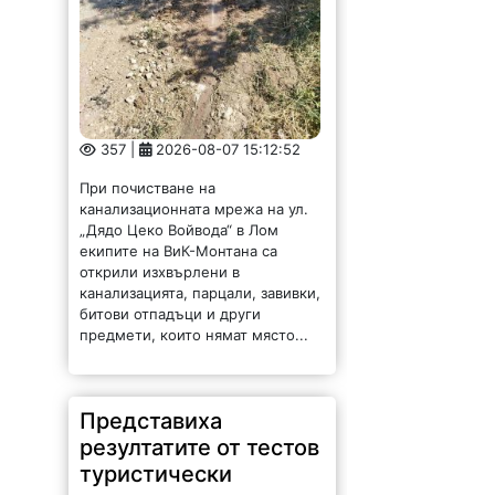
357 |
2026-08-07 15:12:52
При почистване на
канализационната мрежа на ул.
„Дядо Цеко Войвода“ в Лом
екипите на ВиК-Монтана са
открили изхвърлени в
канализацията, парцали, завивки,
битови отпадъци и други
предмети, които нямат място...
Представиха
резултатите от тестов
туристически
маршрут