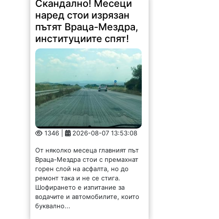
наред стои изрязан
пътят Враца-Мездра,
институциите спят!
1346 |
2026-08-07 13:53:08
От няколко месеца главният път
Враца-Мездра стои с премахнат
горен слой на асфалта, но до
ремонт така и не се стига.
Шофирането е изпитание за
водачите и автомобилите, които
буквално...