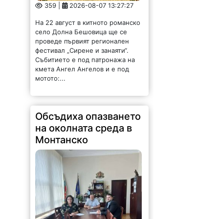
359 |
2026-08-07 13:27:27
На 22 август в китното романско
село Долна Бешовица ще се
проведе първият регионален
фестивал „Сирене и занаяти“.
Събитието е под патронажа на
кмета Ангел Ангелов и е под
мотото:...
Обсъдиха опазването
на околната среда в
Монтанско