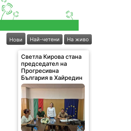
Най-четени
На живо
Нови
Светла Кирова стана
председател на
Прогресивна
България в Хайредин