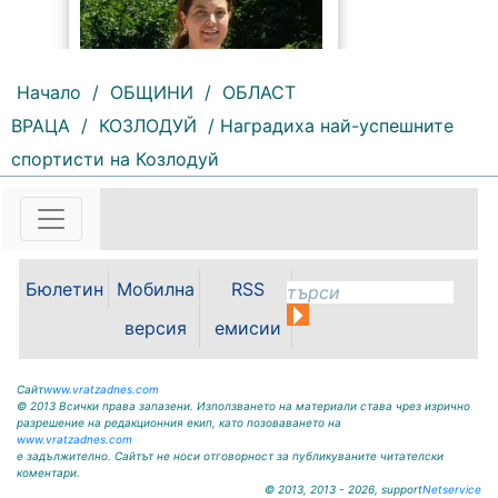
Начало
/
ОБЩИНИ
/
ОБЛАСТ
ВРАЦА
/
КОЗЛОДУЙ
/ Наградиха най-успешните
170 |
2026-08-07 11:47:09
спортисти на Козлодуй
България изнася рекордни
количества електроенергия, а
АЕЦ „Козлодуй“ продължава да
работи без затруднения въпреки
рекордно ниските нива на река
Бюлетин
Мобилна
RSS
Дунав. Това заяви министърът на
енергетиката Ива Петрова в
версия
емисии
ефира на...
Сайт
www.vratzadnes.com
© 2013 Всички права запазени. Използването на материали става чрез изрично
разрешение на редакционния екип, като позоваването на
www.vratzadnes.com
е задължително. Сайтът не носи отговорност за публикуваните читателски
коментари.
© 2013, 2013 - 2026, support
Netservice