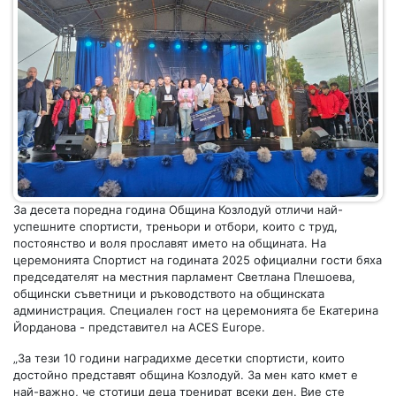
За десета поредна година Община Козлодуй отличи най-
успешните спортисти, треньори и отбори, които с труд,
постоянство и воля прославят името на общината. На
церемонията Спортист на годината 2025 официални гости бяха
председателят на местния парламент Светлана Плешоева,
общински съветници и ръководството на общинската
администрация. Специален гост на церемонията бе Екатерина
Йорданова - представител на ACES Europe.
„За тези 10 години наградихме десетки спортисти, които
достойно представят община Козлодуй. За мен като кмет е
най-важно, че стотици деца тренират всеки ден. Вие сте