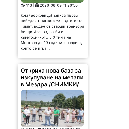
113 |
2026-08-09 11:26:50
Ком (Берковица) записа първа
победа от лятната си подготовка.
Тимът, воден от старши треньора
Венци Иванов, разби с
категоричното 5:0 тима на
Монтана до 19 години в спаринг,
който се игра...
Откриха нова база за
изкупуване на метали
в Мездра /СНИМКИ/
1474 |
2026-08-08 17:03:35