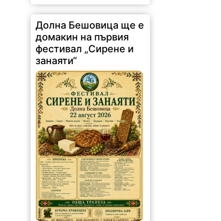
Долна Бешовица ще е
домакин на първия
фестивал „Сирене и
занаяти“