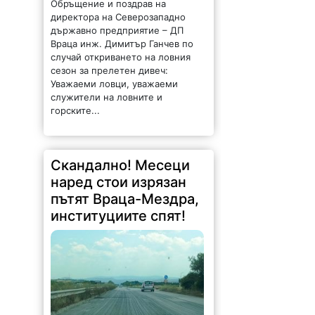
Обръщение и поздрав на
директора на Северозападно
държавно предприятие – ДП
Враца инж. Димитър Ганчев по
случай откриването на ловния
сезон за прелетен дивеч:
Уважаеми ловци, уважаеми
служители на ловните и
горските...
Скандално! Месеци
наред стои изрязан
пътят Враца-Мездра,
институциите спят!