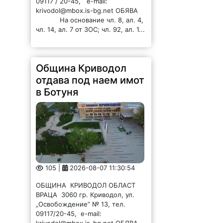
09117 / 20-45, e-mail:
krivodol@mbox.is-bg.net ОБЯВА
На основание чл. 8, ал. 4,
чл. 14, ал. 7 от ЗОС; чл. 92, ал. 1...
Община Криводол
отдава под наем имот
в Ботуня
105 |
2026-08-07 11:30:54
ОБЩИНА КРИВОДОЛ ОБЛАСТ
ВРАЦА 3060 гр. Криводол, ул.
„Освобождение” № 13, тел.
09117/20-45, e-mail:
krivodol@mbox.is-bg.net ОБЯВА