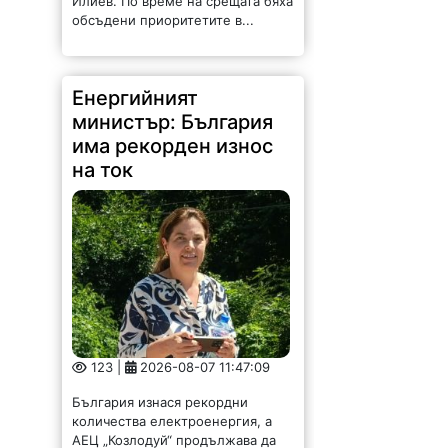
Илиев. По време на срещата бяха
обсъдени приоритетите в...
Енергийният
министър: България
има рекорден износ
на ток
123 |
2026-08-07 11:47:09
България изнася рекордни
количества електроенергия, а
АЕЦ „Козлодуй“ продължава да