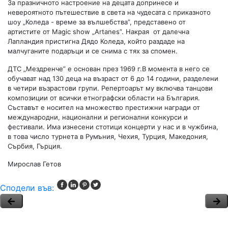
За празничното настроение на децата допринесе и
невероятното пътешествие в света на чудесата с приказното
шоу „Коледа - време за вълшебства”, представено от
артистите от Magic show „Аrtanes”. Накрая от далечна
Лапландия пристигна Дядо Коледа, който раздаде на
малчуганите подаръци и се снима с тях за спомен.
ДТС „Мездренче” е основан през 1969 г.В момента в него се
обучават над 130 деца на възраст от 6 до 14 години, разделени
в четири възрастови групи. Репертоарът му включва танцови
композиции от всички етнографски области на България.
Съставът е носител на множество престижни награди от
международни, национални и регионални конкурси и
фестивали. Има изнесени стотици концерти у нас и в чужбина,
в това число турнета в Румъния, Чехия, Турция, Македония,
Сърбия, Гърция.
Мирослав Гетов
Сподели във: