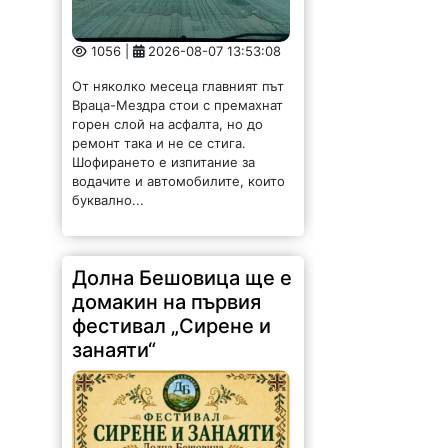
1056 |
2026-08-07 13:53:08
От няколко месеца главният път
Враца-Мездра стои с премахнат
горен слой на асфалта, но до
ремонт така и не се стига.
Шофирането е изпитание за
водачите и автомобилите, които
буквално...
Долна Бешовица ще е
домакин на първия
фестивал „Сирене и
занаяти“