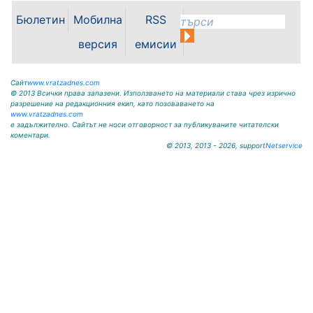
възникнала аварийна ситуация е
Бюлетин
Мобилна
RSS
спряно водоподаването в
ул."Никола Вапцаров" днес
версия
емисии
07.08.2026г. до отстраняване на
аварията. Тел.: 092 66 11 19 Тел.:
0889 316...
Сайт
www.vratzadnes.com
© 2013 Всички права запазени. Използването на материали става чрез изрично
разрешение на редакционния екип, като позоваването на
www.vratzadnes.com
е задължително. Сайтът не носи отговорност за публикуваните читателски
коментари.
© 2013, 2013 - 2026, support
Netservice