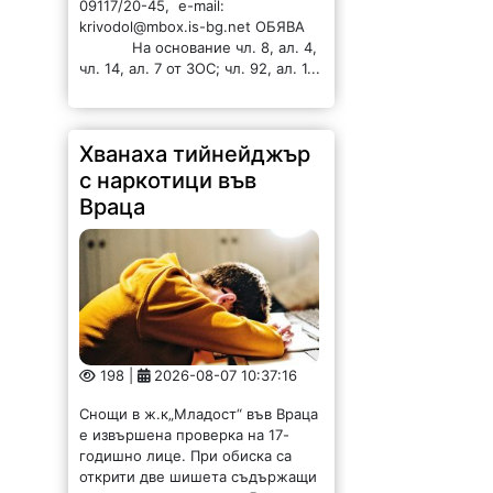
09117/20-45, e-mail:
krivodol@mbox.is-bg.net ОБЯВА
На основание чл. 8, ал. 4,
чл. 14, ал. 7 от ЗОС; чл. 92, ал. 1...
Хванаха тийнейджър
с наркотици във
Враца
198 |
2026-08-07 10:37:16
Снощи в ж.к„Младост“ във Враца
е извършена проверка на 17-
годишно лице. При обиска са
открити две шишета съдържащи