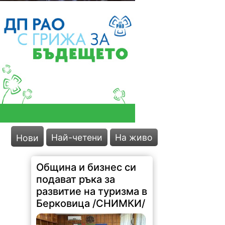
Най-четени
На живо
Нови
Община и бизнес си
подават ръка за
развитие на туризма в
Берковица /СНИМКИ/