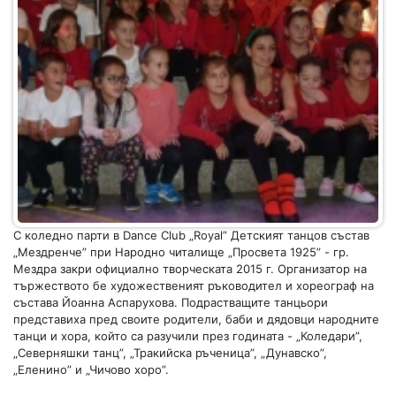
С коледно парти в Dance Club „Royal” Детският танцов състав
„Мездренче” при Народно читалище „Просвета 1925” - гр.
Мездра закри официално творческата 2015 г. Организатор на
тържеството бе художественият ръководител и хореограф на
състава Йоанна Аспарухова. Подрастващите танцьори
представиха пред своите родители, баби и дядовци народните
танци и хора, който са разучили през годината - „Коледари”,
„Северняшки танц”, „Тракийска ръченица”, „Дунавско”,
„Еленино” и „Чичово хоро”.