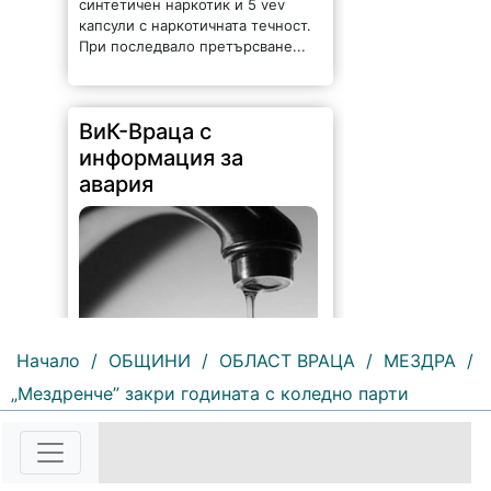
синтетичен наркотик и 5 vev
капсули с наркотичната течност.
При последвало претърсване...
ВиК-Враца с
информация за
авария
Начало
/
ОБЩИНИ
/
ОБЛАСТ ВРАЦА
/
МЕЗДРА
/
„Мездренче” закри годината с коледно парти
218 |
2026-08-07 10:31:48
"Водоснабдяване и канализация“
ООД – Враца уведомява своите
потребители, че поради