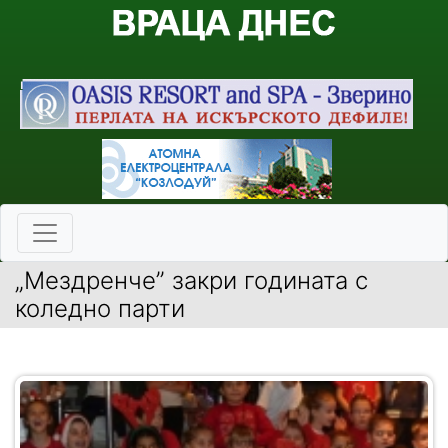
„Мездренче” закри годината с
коледно парти