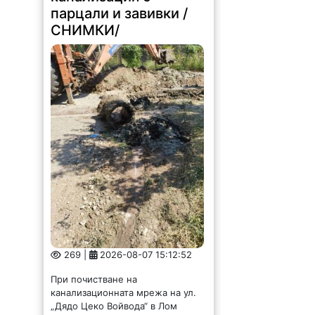
парцали и завивки /
СНИМКИ/
269 |
2026-08-07 15:12:52
При почистване на
канализационната мрежа на ул.
„Дядо Цеко Войвода“ в Лом