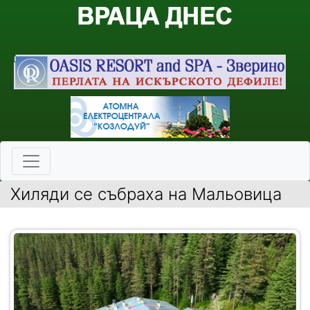
Хиляди се събраха на Мальовица