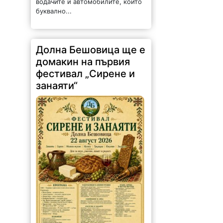
Долна Бешовица ще е
домакин на първия
фестивал „Сирене и
занаяти“