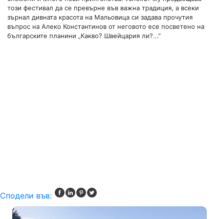
този фестивал да се превърне във важна традиция, а всеки
зърнал дивната красота на Мальовица си задава прочутия
въпрос на Алеко Константинов от неговото есе посветено на
българските планини „Какво? Швейцария ли?...”
Сподели във: