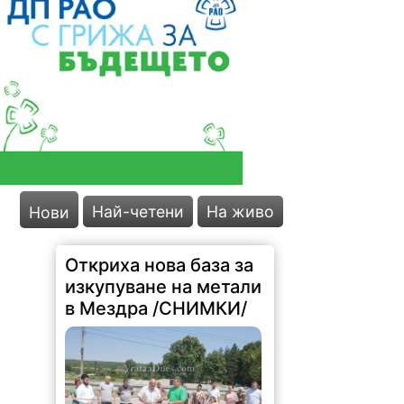
Откриха нова база за
Най-четени
На живо
Нови
изкупуване на метали
в Мездра /СНИМКИ/
1166 |
2026-08-08 17:03:35