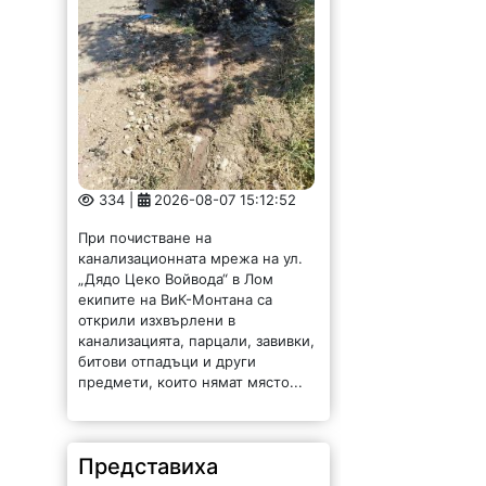
334 |
2026-08-07 15:12:52
При почистване на
канализационната мрежа на ул.
„Дядо Цеко Войвода“ в Лом
екипите на ВиК-Монтана са
открили изхвърлени в
канализацията, парцали, завивки,
битови отпадъци и други
предмети, които нямат място...
Представиха
резултатите от тестов
туристически
маршрут