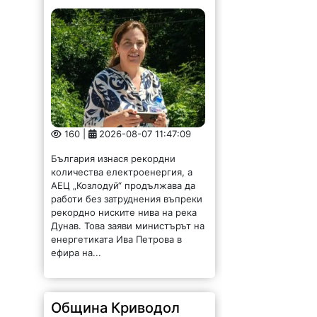
160 |
2026-08-07 11:47:09
България изнася рекордни
количества електроенергия, а
АЕЦ „Козлодуй“ продължава да
работи без затруднения въпреки
рекордно ниските нива на река
Дунав. Това заяви министърът на
енергетиката Ива Петрова в
ефира на...
Община Криводол
отдава под наем имот
в Градешница