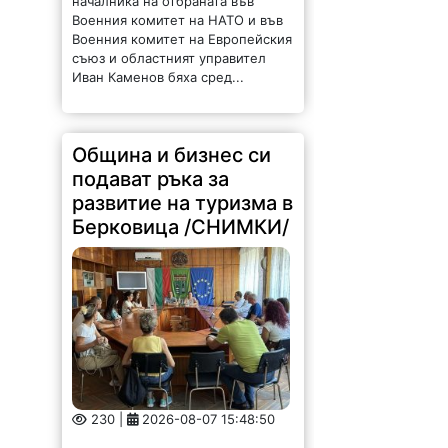
Иван Каменов бяха сред...
Община и бизнес си
подават ръка за
развитие на туризма в
Берковица /СНИМКИ/
230 |
2026-08-07 15:48:50
На 7 август 2026 г. се проведе
работна среща между
ръководството на Община