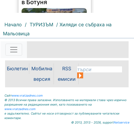
Начало
/
ТУРИЗЪМ
/ Хиляди се събраха на
150 |
2026-08-07 11:30:54
Мальовица
ОБЩИНА КРИВОДОЛ ОБЛАСТ
ВРАЦА 3060 гр. Криводол, ул.
„Освобождение” № 13, тел.
09117/20-45, e-mail:
krivodol@mbox.is-bg.net ОБЯВА
Бюлетин
Мобилна
RSS
На основание чл. 8, ал. 4,
чл. 14, ал. 7 от ЗОС; чл. 92, ал. 1...
версия
емисии
Сайт
www.vratzadnes.com
© 2013 Всички права запазени. Използването на материали става чрез изрично
разрешение на редакционния екип, като позоваването на
www.vratzadnes.com
е задължително. Сайтът не носи отговорност за публикуваните читателски
коментари.
© 2013, 2013 - 2026, support
Netservice