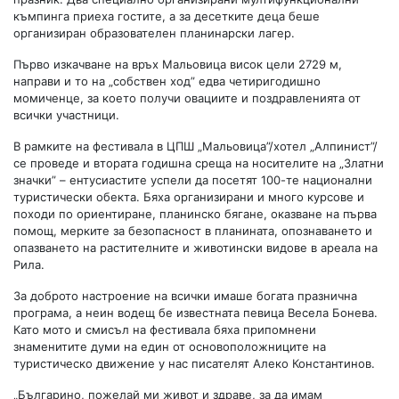
къмпинга приеха гостите, а за десетките деца беше
организиран образователен планинарски лагер.
Първо изкачване на връх Мальовица висок цели 2729 м,
направи и то на „собствен ход” едва четиригодишно
момиченце, за което получи овациите и поздравленията от
всички участници.
В рамките на фестивала в ЦПШ „Мальовица”/хотел „Алпинист”/
се проведе и втората годишна среща на носителите на „Златни
значки” – ентусиастите успели да посетят 100-те национални
туристически обекта. Бяха организирани и много курсове и
походи по ориентиране, планинско бягане, оказване на първа
помощ, мерките за безопасност в планината, опознаването и
опазването на растителните и животински видове в ареала на
Рила.
За доброто настроение на всички имаше богата празнична
програма, а неин водещ бе известната певица Весела Бонева.
Като мото и смисъл на фестивала бяха припомнени
знаменитите думи на един от основоположниците на
туристическо движение у нас писателят Алеко Константинов.
„Българино, пожелай ми живот и здраве, за да имам