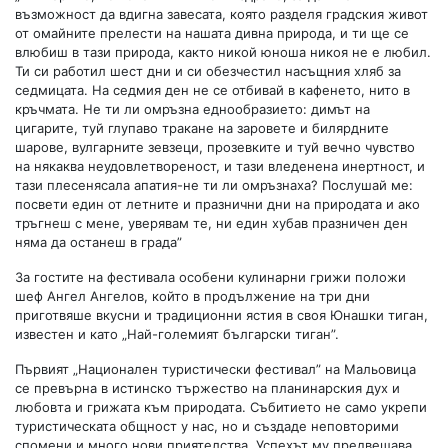
възможност да вдигна завесата, която разделя градския живот
от омайните прелести на нашата дивна природа, и ти ще се
влюбиш в тази природа, както никой юноша никоя не е любил.
Ти си работил шест дни и си обезчестил насъщния хляб за
седмицата. На седмия ден не се отбивай в кафенето, нито в
кръчмата. Не ти ли омръзна еднообразието: димът на
цигарите, туй глупаво тракане на заровете и билярдните
шарове, вулгарните зевзеци, прозевките и туй вечно чувство
на някаква неудовлетвореност, и тази вледенена инертност, и
тази плесенясала апатия-не ти ли омръзнаха? Послушай ме:
посвети един от летните и празнични дни на природата и ако
тръгнеш с мене, уверявам те, ни един хубав празничен ден
няма да останеш в града”
За гостите на фестивала особени кулинарни грижи положи
шеф Ангел Ангелов, който в продължение на три дни
приготвяше вкусни и традиционни ястия в своя Юнашки тиган,
известен и като „Най-големият български тиган”.
Първият „Национален туристически фестивал” на Мальовица
се превърна в истинско тържество на планинарския дух и
любовта и грижата към природата. Събитието не само укрепи
туристическата общност у нас, но и създаде неповторими
спомени и много нови приятелства. Успехът му предвещава