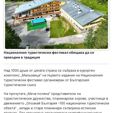
Националния туристически фестивал обещава да се
превърне в традиция
Над 1000 души от цялата страна се събраха в курортен
комплекс „Мальовица” на първото издание на Националния
туристически фестивал организиран от Българския
туристически съюз.
На прочутата „Меча поляна” представители на
туристистически дружества, планинарски хорове, участници в
движението „Опознай България -100 национални туристически
обекта” , млади и стари планинари сътвориха истински
празник. Два специално организирани мултифункционални