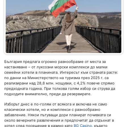
България предлага огромно разнообразие от места за
настаняване – от луксозни морски комплекси до малки
семейни хотели в планината. Интересът към страната расте:
по данни на Министерството на туризма през 2025 г. са
реализирани над 28,8 млн. нощувки, с 4,2% повече спрямо
предходната година. При толкова голям избор си струва да
подходите внимателно, преди да резервирате.
Изборът днес е по-голям от всякога и включва не само
класически хотели, но и комплекси с разнообразно
забавление. Някои пътуващи дори планират почивката си
около вечерните развлечения и предпочитат да отдъхнат в
хотел след посещение в казино като
BG Casino
, където