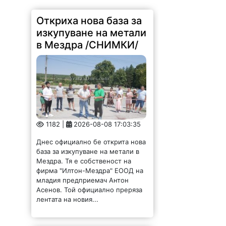
Откриха нова база за
изкупуване на метали
в Мездра /СНИМКИ/
1182 |
2026-08-08 17:03:35
Днес официално бе открита нова
база за изкупуване на метали в
Мездра. Тя е собственост на
фирма "Илтон-Мездра" ЕООД на
младия предприемач Антон
Асенов. Той официално преряза
лентата на новия...