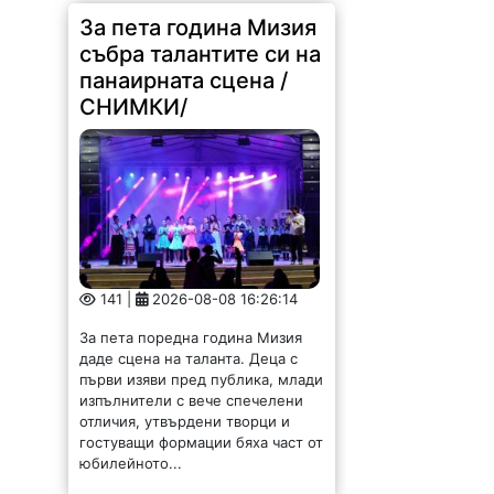
За пета година Мизия
събра талантите си на
панаирната сцена /
СНИМКИ/
141 |
2026-08-08 16:26:14
За пета поредна година Мизия
даде сцена на таланта. Деца с
първи изяви пред публика, млади
изпълнители с вече спечелени
отличия, утвърдени творци и
гостуващи формации бяха част от
юбилейното...