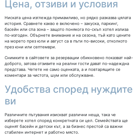
Цена, отзиви и условия
Ниската цена изглежда примамливо, но рядко разказва цялата
история. Сравнете какво е включено – закуска, паркинг,
басейн или спа зона – защото понякога по-скъп хотел излиза
по-изгоден. Обърнете внимание и на сезона, тъй като цените
на морето през юли и август са в пъти по-високи, отколкото
през юни или септември.
Снимките в сайтовете за резервации обикновено показват най-
доброто, затова отзивите на реални гости дават по-надеждна
представа. Четете не само оценката, а и повтарящите се
коментари за чистота, шум или обслужване.
Удобства според нуждите
ви
Различните пътувания изискват различни неща, така че
изберете хотел според конкретната си цел. Семействата ще
оценят басейн и детски кът, а за бизнес престой са важни
стабилен интернет и работно място.