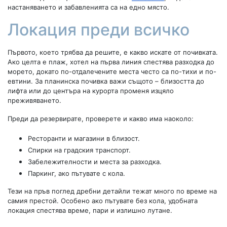
настаняването и забавленията са на едно място.
Локация преди всичко
Първото, което трябва да решите, е какво искате от почивката.
Ако целта е плаж, хотел на първа линия спестява разходка до
морето, докато по-отдалечените места често са по-тихи и по-
евтини. За планинска почивка важи същото – близостта до
лифта или до центъра на курорта променя изцяло
преживяването.
Преди да резервирате, проверете и какво има наоколо:
Ресторанти и магазини в близост.
Спирки на градския транспорт.
Забележителности и места за разходка.
Паркинг, ако пътувате с кола.
Тези на пръв поглед дребни детайли тежат много по време на
самия престой. Особено ако пътувате без кола, удобната
локация спестява време, пари и излишно лутане.