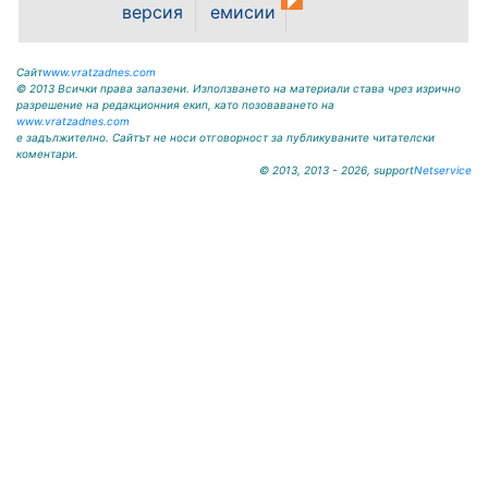
krivodol@mbox.is-bg.net ОБЯВА
версия
емисии
На основание чл. 8, ал. 4,
чл. 14, ал. 7 от ЗОС; чл. 92, ал. 1...
Сайт
www.vratzadnes.com
© 2013 Всички права запазени. Използването на материали става чрез изрично
разрешение на редакционния екип, като позоваването на
www.vratzadnes.com
е задължително. Сайтът не носи отговорност за публикуваните читателски
коментари.
© 2013, 2013 - 2026, support
Netservice