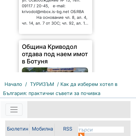
09117 / 20-45, e-mail:
krivodol@mbox.is-bg.net ОБЯВА
На основание чл. 8, ал. 4,
чл. 14, ал. 7 от ЗОС; чл. 92, ал. 1...
Община Криводол
отдава под наем имот
в Ботуня
Начало
/
ТУРИЗЪМ
/ Как да изберем хотел в
България: практични съвети за почивка
153 |
2026-08-07 11:30:54
ОБЩИНА КРИВОДОЛ ОБЛАСТ
ВРАЦА 3060 гр. Криводол, ул.
„Освобождение” № 13, тел.
Бюлетин
Мобилна
RSS
09117/20-45, e-mail: