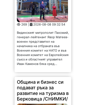
269 |
2026-08-08 09:32:54
Видинският митрополит Пахомий,
генерал-лейтенант Явор Матеев-
военен представител на
началника на отбраната във
Военния комитет на НАТО и във
Военния комитет на Европейския
съюз и областният управител
Иван Каменов бяха сред...
Община и бизнес си
подават ръка за
развитие на туризма в
Берковица /СНИМКИ/