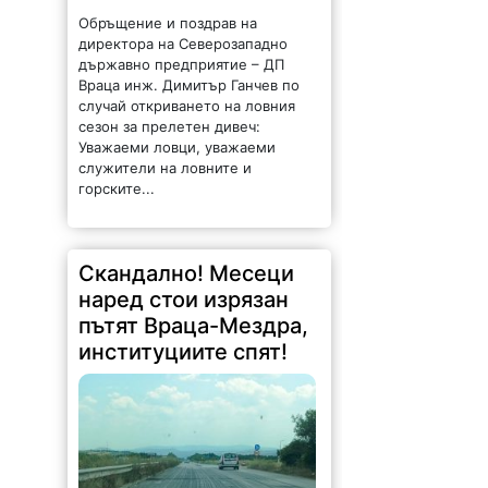
Обръщение и поздрав на
директора на Северозападно
държавно предприятие – ДП
Враца инж. Димитър Ганчев по
случай откриването на ловния
сезон за прелетен дивеч:
Уважаеми ловци, уважаеми
служители на ловните и
горските...
Скандално! Месеци
наред стои изрязан
пътят Враца-Мездра,
институциите спят!