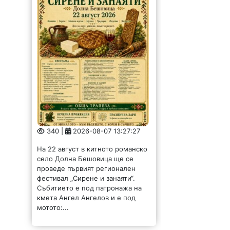
340 |
2026-08-07 13:27:27
На 22 август в китното романско
село Долна Бешовица ще се
проведе първият регионален
фестивал „Сирене и занаяти“.
Събитието е под патронажа на
кмета Ангел Ангелов и е под
мотото:...