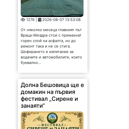
1276 |
2026-08-07 13:53:08
От няколко месеца главният път
Враца-Мездра стои с премахнат
горен слой на асфалта, но до
ремонт така и не се стига.
Шофирането е изпитание за
водачите и автомобилите, които
буквално...
Долна Бешовица ще е
домакин на първия
фестивал „Сирене и
занаяти“