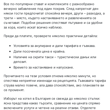
Все по-популярни стават и комплексите с разнообразно
вечерно забавление под един покрив. След напрегнат ден
някои гости предпочитат спокойна вечеря, други – разходка, а
трети – място, където настаняването и развлеченията се
съчетават. Подобни решения спестяват пътуване и са удобни
за хора, които искат всичко наблизо.
Преди да платите, проверете няколко практични детайла:
Условията за анулиране и дали тарифата е гъвкава.
Дали посочената цена е крайна.
Наличие на скрити такси – туристически данък или
депозит.
Времето за настаняване и напускане.
Прочитането на тези условия отнема няколко минути, но
спестява неприятни изненади на рецепцията. Гъвкавата тарифа
струва малко повече, ала дава спокойствие, ако плановете ви
се променят.
Изборът на хотел в България се свежда до няколко стъпки:
ясна представа какво търсите, сравнение на цената спрямо
включените услуги и четене на реални отзиви. Отделете