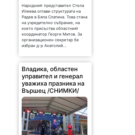
Народният представител Стела
Илиева оглави структурата на
Радев в Бяла Слатина. Това стана
на учредително събрание, на
което присъства областният
координатор Георги Митов. За
организационен секретар бе
избран д-р Анатолий...
Владика, областен
управител и генерал
уважиха празника на
Вършец /СНИМКИ/