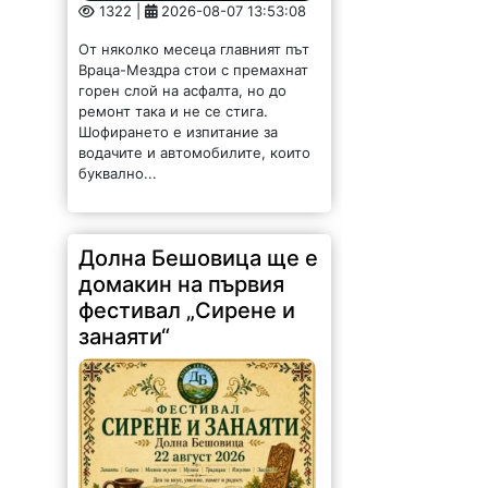
1322 |
2026-08-07 13:53:08
От няколко месеца главният път
Враца-Мездра стои с премахнат
горен слой на асфалта, но до
ремонт така и не се стига.
Шофирането е изпитание за
водачите и автомобилите, които
буквално...
Долна Бешовица ще е
домакин на първия
фестивал „Сирене и
занаяти“