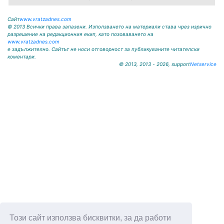
Сайт
www.vratzadnes.com
© 2013 Всички права запазени. Използването на материали става чрез изрично
разрешение на редакционния екип, като позоваването на
www.vratzadnes.com
е задължително. Сайтът не носи отговорност за публикуваните читателски
коментари.
© 2013, 2013 - 2026, support
Netservice
Този сайт използва бисквитки, за да работи