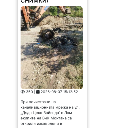
СНИМКИ/
350 |
2026-08-07 15:12:52
При почистване на
канализационната мрежа на ул.
„Дядо Цеко Войвода“ в Лом
екипите на ВиК-Монтана са
открили изхвърлени в