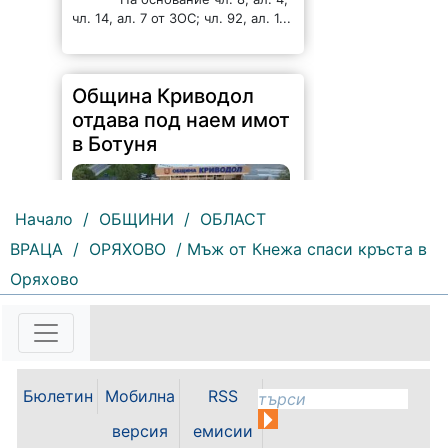
чл. 14, ал. 7 от ЗОС; чл. 92, ал. 1...
Община Криводол
отдава под наем имот
в Ботуня
Начало
/
ОБЩИНИ
/
ОБЛАСТ
ВРАЦА
/
ОРЯХОВО
/ Мъж от Кнежа спаси кръста в
Оряхово
164 |
2026-08-07 11:30:54
ОБЩИНА КРИВОДОЛ ОБЛАСТ
ВРАЦА 3060 гр. Криводол, ул.
„Освобождение” № 13, тел.
09117/20-45, e-mail:
Бюлетин
Мобилна
RSS
krivodol@mbox.is-bg.net ОБЯВА
На основание чл. 8, ал. 4,
версия
емисии
чл. 14, ал. 7 от ЗОС; чл. 92, ал. 1...