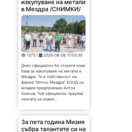
изкупуване на метали
в Мездра /СНИМКИ/
1373 |
2026-08-08 17:03:35
Днес официално бе открита нова
база за изкупуване на метали в
Мездра. Тя е собственост на
фирма "Илтон-Мездра" ЕООД на
младия предприемач Антон
Асенов. Той официално преряза
лентата на новия...
За пета година Мизия
събра талантите си на