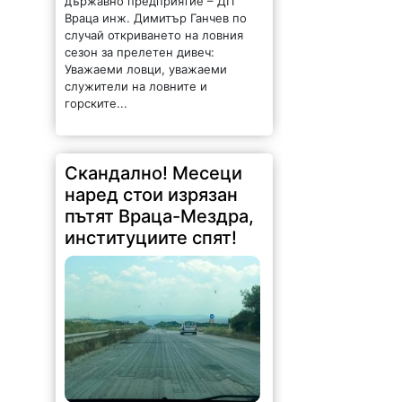
държавно предприятие – ДП
Враца инж. Димитър Ганчев по
случай откриването на ловния
сезон за прелетен дивеч:
Уважаеми ловци, уважаеми
служители на ловните и
горските...
Скандално! Месеци
наред стои изрязан
пътят Враца-Мездра,
институциите спят!