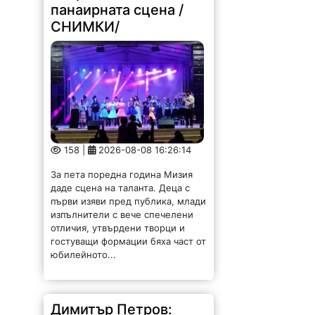
панаирната сцена /
СНИМКИ/
158 |
2026-08-08 16:26:14
За пета поредна година Мизия
даде сцена на таланта. Деца с
първи изяви пред публика, млади
изпълнители с вече спечелени
отличия, утвърдени творци и
гостуващи формации бяха част от
юбилейното...
Димитър Петров: