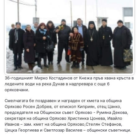
36-годишният Мирко Костадинов от Кнежа пръв хвана кръста в
ледените води на река Дунав в надпревара с още 6
оряховчани.
Смелчагата бе поздравен и награден от кмета на община
Оряхово Росен Добрев, от епископ Киприян, отец Цанко,
председателя на Общински съвет Оряхово - Румяна Декова,
секретаря на община Оряхово Христинка Цонева, Ивайло
Иванов – зам. кмет на община Оряхово,Стелян Стефанов,
Цецка Георгиева и Светлозар Василев – общински съветници.