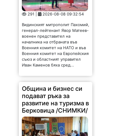
291 |
2026-08-08 09:32:54
Видинският митрополит Пахомий,
генерал-лейтенант Явор Матеев-
военен представител на
началника на отбраната във
Военния комитет на НАТО и във
Военния комитет на Европейския
съюз и областният управител
Иван Каменов бяха сред...
Община и бизнес си
подават ръка за
развитие на туризма в
Берковица /СНИМКИ/