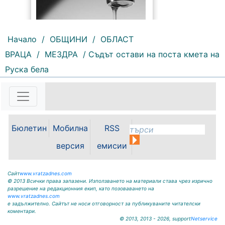
Начало
/
ОБЩИНИ
/
ОБЛАСТ
ВРАЦА
/
МЕЗДРА
/ Съдът остави на поста кмета на
191 |
2026-08-07 10:31:48
Руска бела
"Водоснабдяване и канализация“
ООД – Враца уведомява своите
потребители, че поради
възникнала аварийна ситуация е
спряно водоподаването в
ул."Никола Вапцаров" днес
Бюлетин
Мобилна
RSS
07.08.2026г. до отстраняване на
аварията. Тел.: 092 66 11 19 Тел.:
версия
емисии
0889 316...
Сайт
www.vratzadnes.com
© 2013 Всички права запазени. Използването на материали става чрез изрично
разрешение на редакционния екип, като позоваването на
www.vratzadnes.com
е задължително. Сайтът не носи отговорност за публикуваните читателски
коментари.
© 2013, 2013 - 2026, support
Netservice