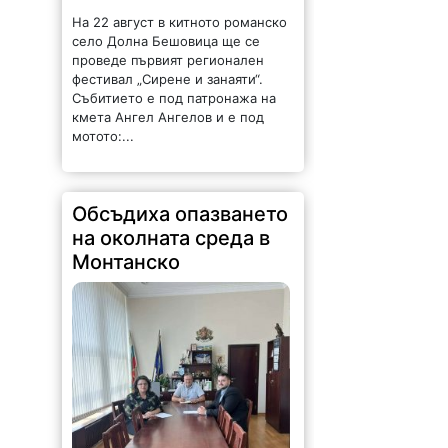
На 22 август в китното романско
село Долна Бешовица ще се
проведе първият регионален
фестивал „Сирене и занаяти“.
Събитието е под патронажа на
кмета Ангел Ангелов и е под
мотото:...
Обсъдиха опазването
на околната среда в
Монтанско