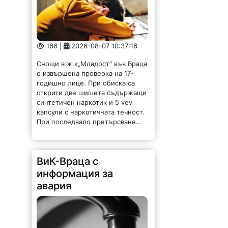
166 |
2026-08-07 10:37:16
Снощи в ж.к„Младост“ във Враца
е извършена проверка на 17-
годишно лице. При обиска са
открити две шишета съдържащи
синтетичен наркотик и 5 vev
капсули с наркотичната течност.
При последвало претърсване...
ВиК-Враца с
информация за
авария