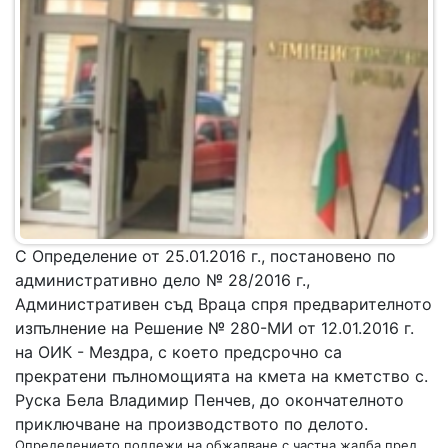
С Определение от 25.01.2016 г., постановено по
административно дело № 28/2016 г.,
Административен съд Враца спря предварителното
изпълнение на Решение № 280-МИ от 12.01.2016 г.
на ОИК - Мездра, с което предсрочно са
прекратени пълномощията на кмета на кметство с.
Руска Бела Владимир Пенчев, до окончателното
приключване на производството по делото.
Определението подлежи на обжалване с частна жалба пред