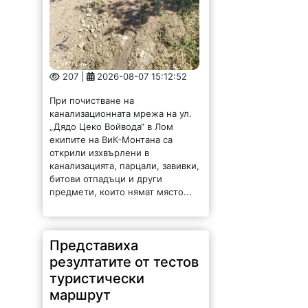
207 |
2026-08-07 15:12:52
При почистване на
канализационната мрежа на ул.
„Дядо Цеко Войвода“ в Лом
екипите на ВиК-Монтана са
открили изхвърлени в
канализацията, парцали, завивки,
битови отпадъци и други
предмети, които нямат място...
Представиха
резултатите от тестов
туристически
маршрут