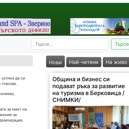
Търсе
Най-четени
На живо
Нови
 успяха да си
Община и бизнес си
 гласове.
подават ръка за развитие
на туризма в Берковица /
рониево,
СНИМКИ/
ати за кмет на
жение за
 демокрация,