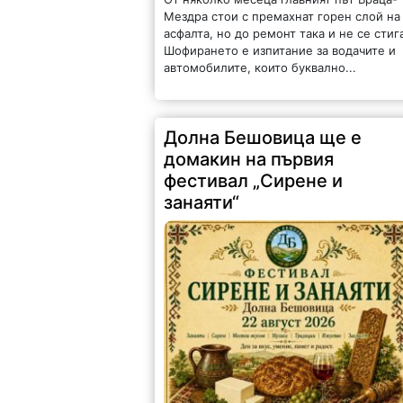
Мездра стои с премахнат горен слой на
асфалта, но до ремонт така и не се стиг
Шофирането е изпитание за водачите и
автомобилите, които буквално...
Долна Бешовица ще е
домакин на първия
фестивал „Сирене и
занаяти“