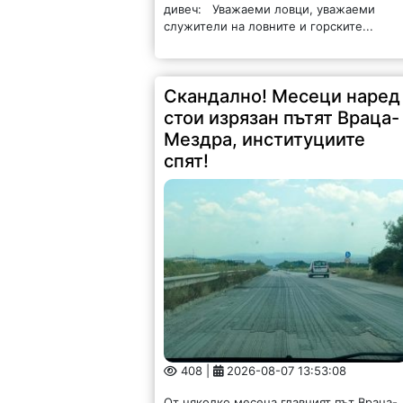
дивеч: Уважаеми ловци, уважаеми
служители на ловните и горските...
Скандално! Месеци наред
стои изрязан пътят Враца-
Мездра, институциите
спят!
408 |
2026-08-07 13:53:08
От няколко месеца главният път Враца-