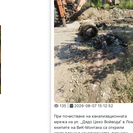
135 |
2026-08-07 15:12:52
При почистване на канализационната
мрежа на ул. „Дядо Цеко Войвода“ в Ло
екипите на ВиК-Монтана са открили
изхвърлени в канализацията, парцали,