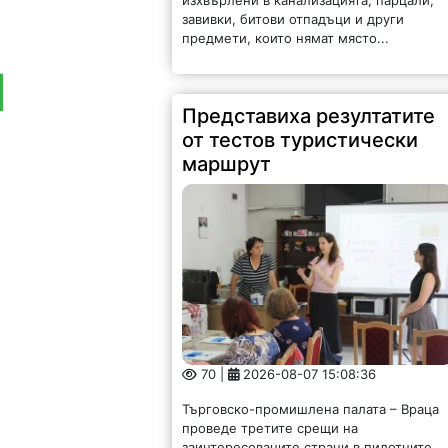
завивки, битови отпадъци и други
предмети, които нямат място...
Представиха резултатите
от тестов туристически
маршрут
70 |
2026-08-07 15:08:36
Търговско-промишлена палата – Враца
проведе третите срещи на
заинтересованите страни в пилотните