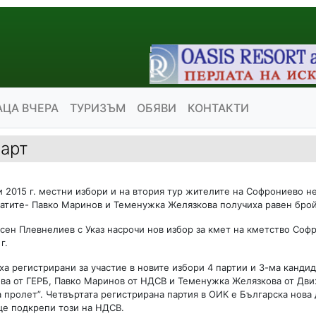
АЦА ВЧЕРА
ТУРИЗЪМ
ОБЯВИ
КОНТАКТИ
март
 2015 г. местни избори и на втория тур жителите на Софрониево не
датите- Павко Маринов и Теменужка Желязкова получиха равен брой
сен Плевнелиев с Указ насрочи нов избор за кмет на кметство Соф
г.
а регистрирани за участие в новите избори 4 партии и 3-ма кандид
а от ГЕРБ, Павко Маринов от НДСВ и Теменужка Желязкова от Дви
 пролет”. Четвъртата регистрирана партия в ОИК е Българска нова
 ще подкрепи този на НДСВ.