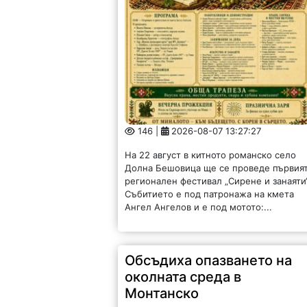
146 |
2026-08-07 13:27:27
На 22 август в китното романско село
Долна Бешовица ще се проведе първия
регионален фестивал „Сирене и занаяти“
Събитието е под патронажа на кмета
Ангел Ангелов и е под мотото:...
Обсъдиха опазването на
околната среда в
Монтанско