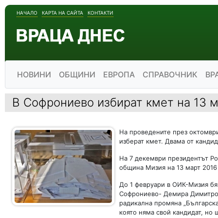
НАЧАЛО
КАРТА НА САЙТА
КОНТАКТИ
НОВИНИ
ОБЩИНИ
ЕВРОПА
СПРАВОЧНИК
ВР
В Софрониево избират кмет на 13 
На проведените през октомври
изберат кмет. Двама от канди
На 7 декември президентът Ро
община Мизия на 13 март 2016 
До 1 февруари в ОИК-Мизия бях
Софрониево- Демира Димитров
радикална промяна „Българска
която няма свой кандидат, но