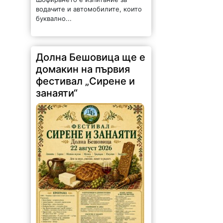
водачите и автомобилите, които
буквално...
Долна Бешовица ще е
домакин на първия
фестивал „Сирене и
занаяти“