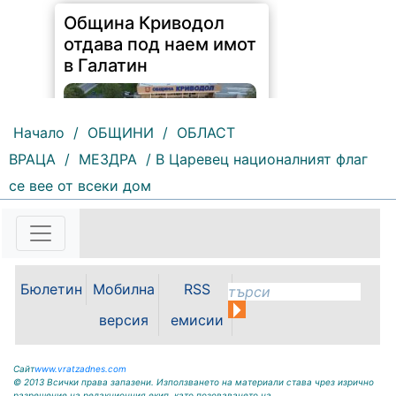
Община Криводол
отдава под наем имот
в Галатин
Начало
/
ОБЩИНИ
/
ОБЛАСТ
ВРАЦА
/
МЕЗДРА
/ В Царевец националният флаг
се вее от всеки дом
114 |
2026-08-07 11:27:20
ОБЩИНА КРИВОДОЛ ОБЛАСТ
ВРАЦА 3060 гр. Криводол,
ул.”Освобождение”№ 13, тел.
09117 / 20-45, e-mail:
Бюлетин
Мобилна
RSS
krivodol@dir.bg ОБЯВА На
основание чл. 8, ал. 4, чл. 14, ал.
версия
емисии
7 от ЗОС; чл. 92, ал. 1...
Сайт
www.vratzadnes.com
© 2013 Всички права запазени. Използването на материали става чрез изрично
разрешение на редакционния екип, като позоваването на