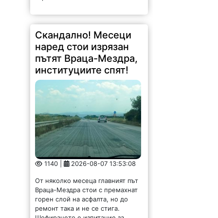
Скандално! Месеци
наред стои изрязан
пътят Враца-Мездра,
институциите спят!
1140 |
2026-08-07 13:53:08
От няколко месеца главният път
Враца-Мездра стои с премахнат
горен слой на асфалта, но до
ремонт така и не се стига.
Шофирането е изпитание за