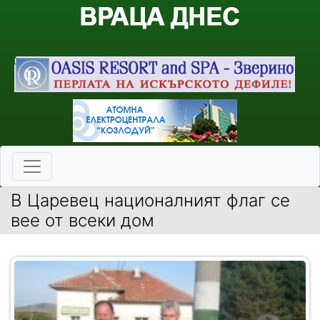
В Царевец националният флаг се
вее от всеки дом