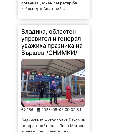
организационен секретар бе
избран д-р Анатолий...
Владика, областен
управител и генерал
уважиха празника на
Вършец /СНИМКИ/
166 |
2026-08-08 09:32:54
Видинският митрополит Пахомий,
генерал-лейтенант Явор Матеев-
военен представител на