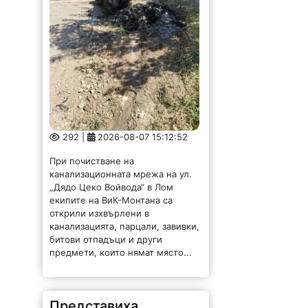
292 |
2026-08-07 15:12:52
При почистване на
канализационната мрежа на ул.
„Дядо Цеко Войвода“ в Лом
екипите на ВиК-Монтана са
открили изхвърлени в
канализацията, парцали, завивки,
битови отпадъци и други
предмети, които нямат място...
Представиха