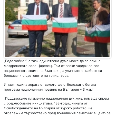
„Родолюбие!”, с тази единствена дума може да се опише
мездренското село Царевец. Там от всеки чардак се вее
националното знаме на България, а уличните стълбове са
боядисани с цветовете на трикольора.
И тази година хората от селото ще отбележат с богата
програма националния празник на България – 3 март.
„Поддържаме пламенно националния дух жив, няма да спрем
с родолюбивите инициативи. 138-годишнината от
Освобождението на България от турско робство ще
отбележим тържествено пред войнишкия паметник в центъра