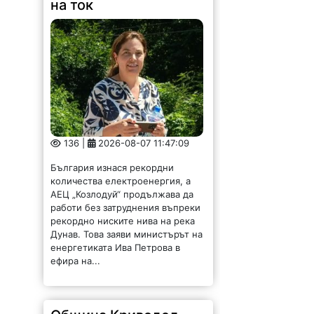
на ток
136 |
2026-08-07 11:47:09
България изнася рекордни
количества електроенергия, а
АЕЦ „Козлодуй“ продължава да
работи без затруднения въпреки
рекордно ниските нива на река
Дунав. Това заяви министърът на
енергетиката Ива Петрова в
ефира на...
Община Криводол