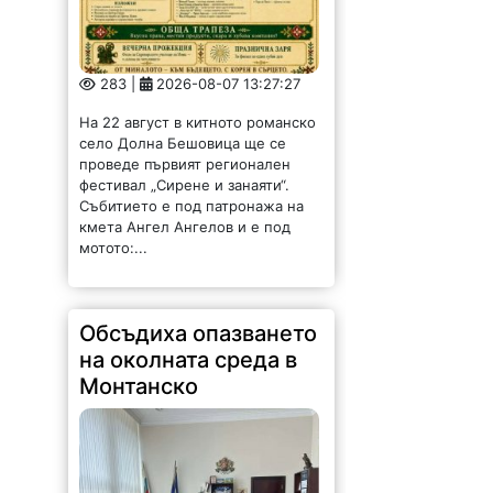
283 |
2026-08-07 13:27:27
На 22 август в китното романско
село Долна Бешовица ще се
проведе първият регионален
фестивал „Сирене и занаяти“.
Събитието е под патронажа на
кмета Ангел Ангелов и е под
мотото:...
Обсъдиха опазването
на околната среда в
Монтанско