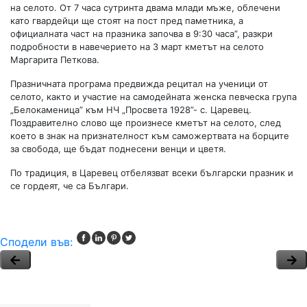
на селото. От 7 часа сутринта двама млади мъже, облечени
като гвардейци ще стоят на пост пред паметника, а
официалната част на празника започва в 9:30 часа”, разкри
подробности в навечерието на 3 март кметът на селото
Маргарита Петкова.
Празничната програма предвижда рецитал на ученици от
селото, както и участие на самодейната женска певческа група
„Белокаменица” към НЧ „Просвета 1928”- с. Царевец.
Пoздpaвитeлнo cлoвo щe пpoизнece кмeтът на селото, след
което в знaк нa пpизнaтeлнocт към caмoжepтвaтa нa бopцитe
зa cвoбoдa, щe бъдaт пoднeceни вeнци и цвeтя.
По традиция, в Царевец отбелязват всеки български празник и
се гордеят, че са Българи.
Сподели във: