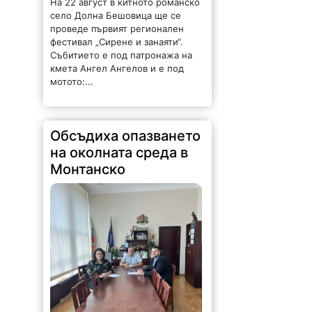
На 22 август в китното романско
село Долна Бешовица ще се
проведе първият регионален
фестивал „Сирене и занаяти“.
Събитието е под патронажа на
кмета Ангел Ангелов и е под
мотото:...
Обсъдиха опазването
на околната среда в
Монтанско