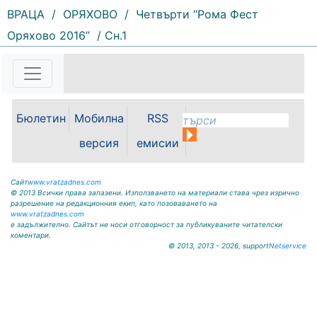
ВРАЦА
/
ОРЯХОВО
/
Четвърти “Рома Фест
Оряхово 2016”
/ Сн.1
153 |
2026-08-07 11:30:54
ОБЩИНА КРИВОДОЛ ОБЛАСТ
ВРАЦА 3060 гр. Криводол, ул.
„Освобождение” № 13, тел.
09117/20-45, e-mail:
Бюлетин
Мобилна
RSS
krivodol@mbox.is-bg.net ОБЯВА
На основание чл. 8, ал. 4,
версия
емисии
чл. 14, ал. 7 от ЗОС; чл. 92, ал. 1...
Сайт
www.vratzadnes.com
© 2013 Всички права запазени. Използването на материали става чрез изрично
разрешение на редакционния екип, като позоваването на
www.vratzadnes.com
е задължително. Сайтът не носи отговорност за публикуваните читателски
коментари.
© 2013, 2013 - 2026, support
Netservice