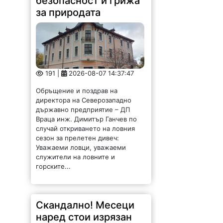
безопасност и грижа
за природата
191 |
2026-08-07 14:37:47
Обръщение и поздрав на
директора на Северозападно
държавно предприятие – ДП
Враца инж. Димитър Ганчев по
случай откриването на ловния
сезон за прелетен дивеч:
Уважаеми ловци, уважаеми
служители на ловните и
горските...
Скандално! Месеци
наред стои изрязан