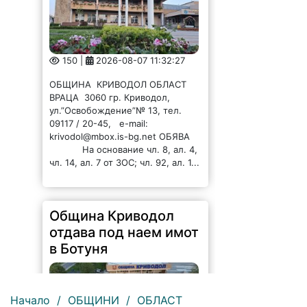
150 |
2026-08-07 11:32:27
ОБЩИНА КРИВОДОЛ ОБЛАСТ
ВРАЦА 3060 гр. Криводол,
ул.”Освобождение”№ 13, тел.
09117 / 20-45, e-mail:
krivodol@mbox.is-bg.net ОБЯВА
На основание чл. 8, ал. 4,
чл. 14, ал. 7 от ЗОС; чл. 92, ал. 1...
Община Криводол
отдава под наем имот
в Ботуня
Начало
/
ОБЩИНИ
/
ОБЛАСТ