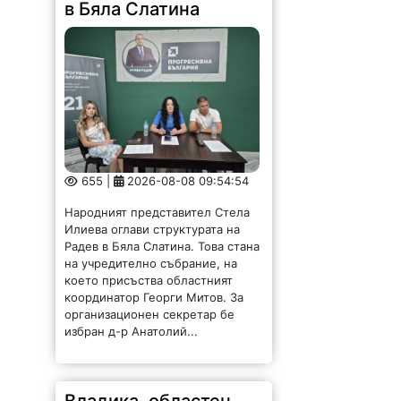
в Бяла Слатина
655 |
2026-08-08 09:54:54
Народният представител Стела
Илиева оглави структурата на
Радев в Бяла Слатина. Това стана
на учредително събрание, на
което присъства областният
координатор Георги Митов. За
организационен секретар бе
избран д-р Анатолий...
Владика, областен