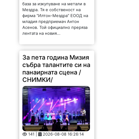
база за изкупуване на метали в
Мездра. Тя е собственост на
фирма "Илтон-Мездра" ЕООД на
младия предприемач Антон
Асенов. Той официално преряза
лентата на новия...
За пета година Мизия
събра талантите си на
панаирната сцена /
СНИМКИ/
141 |
2026-08-08 16:26:14