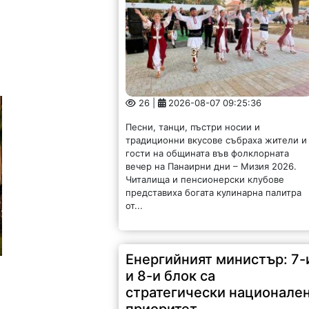
26 |
2026-08-07 09:25:36
Песни, танци, пъстри носии и
традиционни вкусове събраха жители и
гости на общината във фолклорната
вечер на Панаирни дни – Мизия 2026.
Читалища и пенсионерски клубове
представиха богата кулинарна палитра
от...
Енергийният министър: 7-
и 8-и блок са
стратегически национале
приоритет