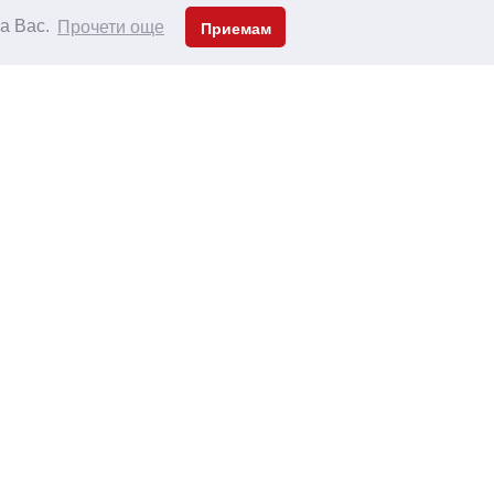
за Вас.
Прочети още
Приемам