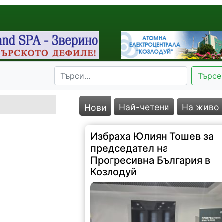
Търсе
Най-четени
На живо
Нови
Избраха Юлиян Тошев за
председател на
Прогресивна България в
Козлодуй