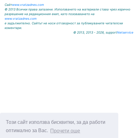
Сайт
www.vratzadnes.com
© 2013 Всички права запазени. Използването на материали става чрез изрично
разрешение на редакционния екип, като позоваването на
www.vratzadnes.com
е задължително. Сайтът не носи отговорност за публикуваните читателски
коментари.
© 2013, 2013 - 2026, support
Netservice
Този сайт използва бисквитки, за да работи
оптимално за Вас.
Прочети още