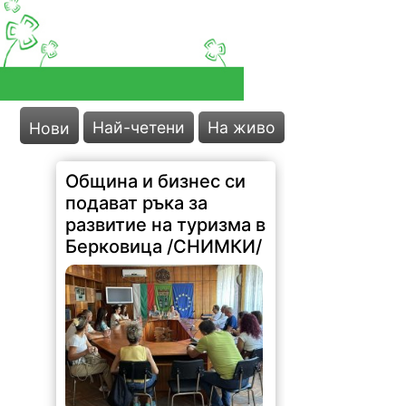
Най-четени
На живо
Нови
Община и бизнес си
подават ръка за
развитие на туризма в
Берковица /СНИМКИ/