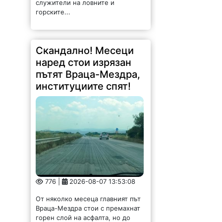
служители на ловните и
горските...
Скандално! Месеци
наред стои изрязан
пътят Враца-Мездра,
институциите спят!
776 |
2026-08-07 13:53:08
От няколко месеца главният път
Враца-Мездра стои с премахнат
горен слой на асфалта, но до