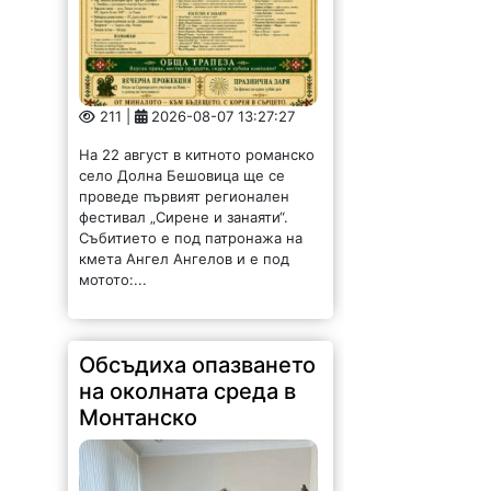
211 |
2026-08-07 13:27:27
На 22 август в китното романско
село Долна Бешовица ще се
проведе първият регионален
фестивал „Сирене и занаяти“.
Събитието е под патронажа на
кмета Ангел Ангелов и е под
мотото:...
Обсъдиха опазването
на околната среда в
Монтанско