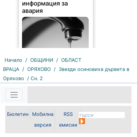
информация за
авария
Начало
/
ОБЩИНИ
/
ОБЛАСТ
ВРАЦА
/
ОРЯХОВО
/
Звезди осиновиха дървета в
191 |
2026-08-07 10:31:48
Оряхово
/ Сн. 2
"Водоснабдяване и канализация“
ООД – Враца уведомява своите
потребители, че поради
възникнала аварийна ситуация е
спряно водоподаването в
ул."Никола Вапцаров" днес
Бюлетин
Мобилна
RSS
07.08.2026г. до отстраняване на
аварията. Тел.: 092 66 11 19 Тел.:
версия
емисии
0889 316...