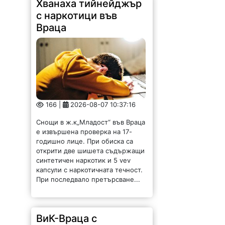
Хванаха тийнейджър
с наркотици във
Враца
166 |
2026-08-07 10:37:16
Снощи в ж.к„Младост“ във Враца
е извършена проверка на 17-
годишно лице. При обиска са
открити две шишета съдържащи
синтетичен наркотик и 5 vev
капсули с наркотичната течност.
При последвало претърсване...
ВиК-Враца с