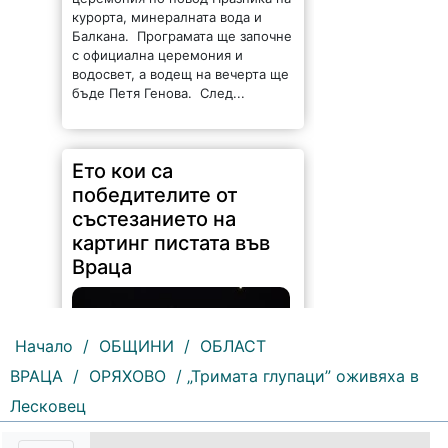
курорта, минералната вода и
Балкана. Програмата ще започне
с официална церемония и
водосвет, а водещ на вечерта ще
бъде Петя Генова. След...
Ето кои са
победителите от
състезанието на
картинг пистата във
Враца
Начало
/
ОБЩИНИ
/
ОБЛАСТ
ВРАЦА
/
ОРЯХОВО
/ „Тримата глупаци” оживяха в
Лесковец
113 |
2026-08-06 09:46:54