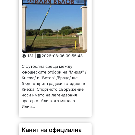
131 |
2026-08-06 09:55:43
С футболна среща между
юношеските отбори на "Мизия" /
Кнежа/ и "Ботев" /Враца/ ще
бъде открит градския стадион в
Кнежа. Спортното съоръжение
носи името на легендарния
вратар от близкото минало
Илия...
Канят на официална