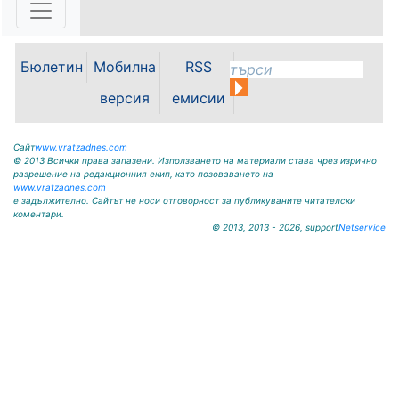
Общо 28 пилоти взеха участие в
Купа Гърков „Визия 3“.
Надпреварата се проведе в
Бюлетин
Мобилна
RSS
необичаен формат на 30 юли, 31
юли и 1 август на картинг пистата
версия
емисии
във Враца. Всички...
Сайт
www.vratzadnes.com
© 2013 Всички права запазени. Използването на материали става чрез изрично
разрешение на редакционния екип, като позоваването на
www.vratzadnes.com
е задължително. Сайтът не носи отговорност за публикуваните читателски
коментари.
© 2013, 2013 - 2026, support
Netservice