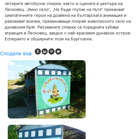
четирите автобусни спирки, както и сцената в центъра на
Лесковец. „Умно село”, „Не бъде глупак на пътя” приканват
симпатичните герои на доайена на българската анимация и
разсмиват всички, преминаващи покрай живописното село на
дунавския бряг. Рисуваните спирки са поредната хубава
атракция в Лесковец, заедно с най-красивия дунавски остров-
Есперанто и обширните лозя на Бургозоне.
Сподели във: