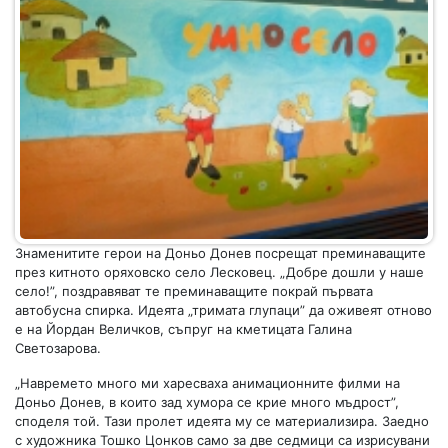
Знаменитите герои на Доньо Донев посрещат преминаващите
през китното оряховско село Лесковец. „Добре дошли у наше
село!”, поздравяват те преминаващите покрай първата
автобусна спирка. Идеята „тримата глупаци” да оживеят отново
е на Йордан Величков, съпруг на кметицата Галина
Светозарова.
„Навремето много ми харесваха анимационните филми на
Доньо Донев, в които зад хумора се крие много мъдрост”,
споделя той. Тази пролет идеята му се материализира. Заедно
с художника Тошко Цонков само за две седмици са изрисувани