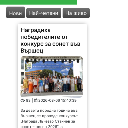
Най-четени
На живо
Нови
Наградиха
победителите от
конкурс за сонет във
Вършец
83 |
2026-08-06 15:40:39
За девета поредна година във
Вършец се проведе конкурсът
„Награда Лъчезар Станчев за
сонет – песен 2026“, а