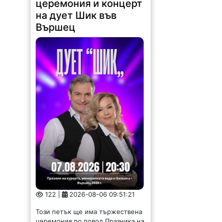
церемония и концерт
на дует Шик във
Вършец
122 |
2026-08-06 09:51:21
Този петък ще има тържествена
церемония по повод Празника на