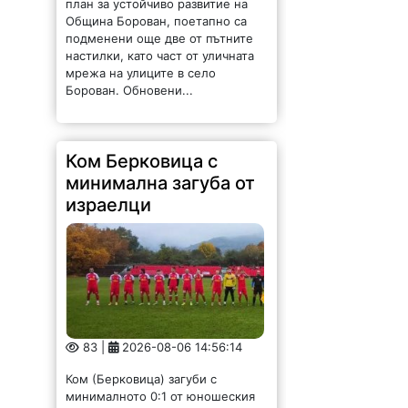
Община Борован, поетапно са
подменени още две от пътните
настилки, като част от уличната
мрежа на улиците в село
Борован. Обновени...
Ком Берковица с
минимална загуба от
израелци
83 |
2026-08-06 14:56:14
Ком (Берковица) загуби с
минималното 0:1 от юношеския
тим на израелския Апоел (Кфар