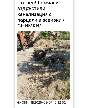
Потрес! Ломчани
задръстили
канализация с
парцали и завивки /
СНИМКИ/
389 |
2026-08-07 15:12:52