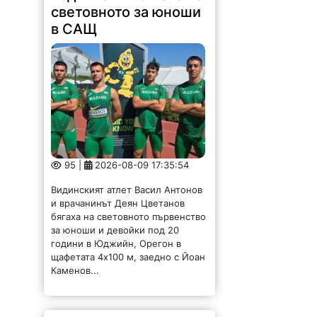
световното за юноши
в САЩ
95 |
2026-08-09 17:35:54
Видинският атлет Васил Антонов
и врачанинът Деян Цветанов
бягаха на световното първенство
за юноши и девойки под 20
години в Юджийн, Орегон в
щафетата 4х100 м, заедно с Йоан
Каменов...