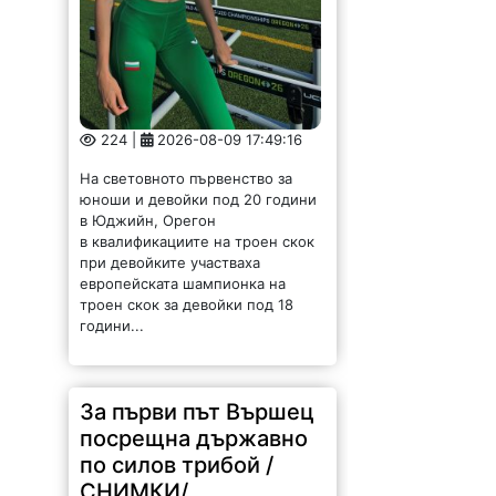
224 |
2026-08-09 17:49:16
На световното първенство за
юноши и девойки под 20 години
в Юджийн, Орегон
в квалификациите на троен скок
при девойките участваха
европейската шампионка на
троен скок за девойки под 18
години...
За първи път Вършец
посрещна държавно
по силов трибой /
СНИМКИ/