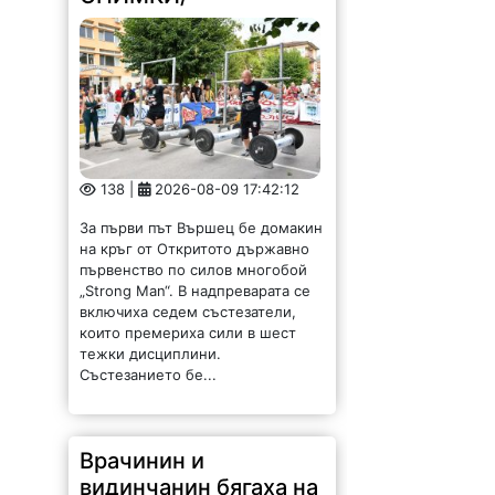
138 |
2026-08-09 17:42:12
За първи път Вършец бе домакин
на кръг от Откритото държавно
първенство по силов многобой
„Strong Man“. В надпреварата се
включиха седем състезатели,
които премериха сили в шест
тежки дисциплини.
Състезанието бе...
Врачинин и
видинчанин бягаха на