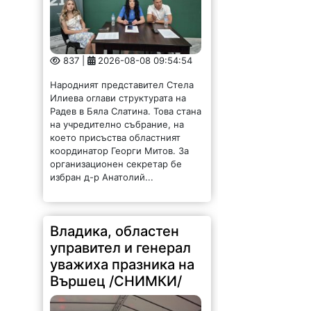
837 |
2026-08-08 09:54:54
Народният представител Стела
Илиева оглави структурата на
Радев в Бяла Слатина. Това стана
на учредително събрание, на
което присъства областният
координатор Георги Митов. За
организационен секретар бе
избран д-р Анатолий...
Владика, областен
управител и генерал
уважиха празника на
Вършец /СНИМКИ/