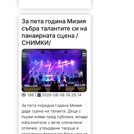
За пета година Мизия
събра талантите си на
панаирната сцена /
СНИМКИ/
198 |
2026-08-08 16:26:14
За пета поредна година Мизия
даде сцена на таланта. Деца с
първи изяви пред публика, млади
изпълнители с вече спечелени
отличия, утвърдени творци и
гостуващи формации бяха част от