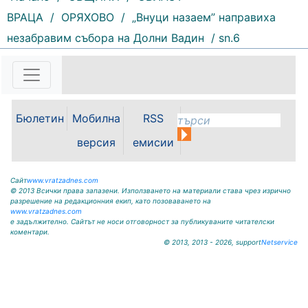
ВРАЦА
/
ОРЯХОВО
/
„Внуци назаем” направиха
243 |
2026-08-07 14:37:47
незабравим събора на Долни Вадин
/ sn.6
Обръщение и поздрав на
директора на Северозападно
държавно предприятие – ДП
Враца инж. Димитър Ганчев по
случай откриването на ловния
сезон за прелетен дивеч:
Бюлетин
Мобилна
RSS
Уважаеми ловци, уважаеми
служители на ловните и
версия
емисии
горските...
Сайт
www.vratzadnes.com
© 2013 Всички права запазени. Използването на материали става чрез изрично
разрешение на редакционния екип, като позоваването на
www.vratzadnes.com
е задължително. Сайтът не носи отговорност за публикуваните читателски
коментари.
© 2013, 2013 - 2026, support
Netservice