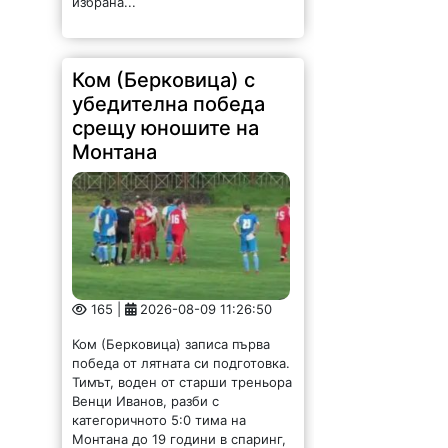
избрана...
Ком (Берковица) с
убедителна победа
срещу юношите на
Монтана
165 |
2026-08-09 11:26:50
Ком (Берковица) записа първа
победа от лятната си подготовка.
Тимът, воден от старши треньора
Венци Иванов, разби с
категоричното 5:0 тима на
Монтана до 19 години в спаринг,