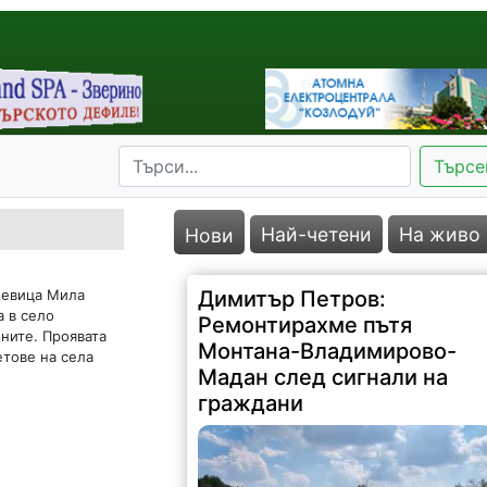
Търсе
Най-четени
На живо
Нови
 певица Мила
Димитър Петров:
а в село
Ремонтирахме пътя
ните. Проявата
Монтана-Владимирово-
тове на села
Мадан след сигнали на
граждани