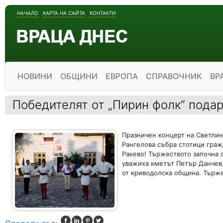
НАЧАЛО
КАРТА НА САЙТА
КОНТАКТИ
НОВИНИ
ОБЩИНИ
ЕВРОПА
СПРАВОЧНИК
ВР
Победителят от „Пирин фолк” подар
Празничен концерт на Светлин
Рангелова събра стотици граж
Ракево! Тържеството започна 
уважиха кметът Петър Данчев,
от криводолска община. Търже