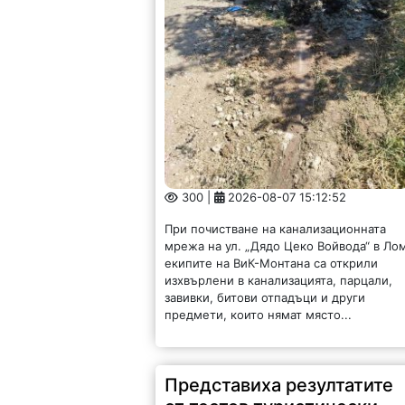
300 |
2026-08-07 15:12:52
При почистване на канализационната
мрежа на ул. „Дядо Цеко Войвода“ в Ло
екипите на ВиК-Монтана са открили
изхвърлени в канализацията, парцали,
завивки, битови отпадъци и други
предмети, които нямат място...
Представиха резултатите