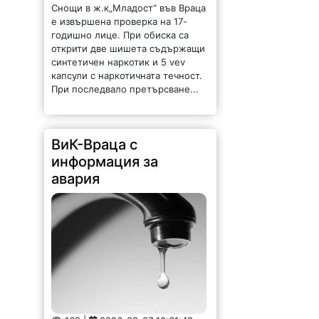
Снощи в ж.к„Младост“ във Враца
е извършена проверка на 17-
годишно лице. При обиска са
открити две шишета съдържащи
синтетичен наркотик и 5 vev
капсули с наркотичната течност.
При последвало претърсване...
ВиК-Враца с
информация за
авария