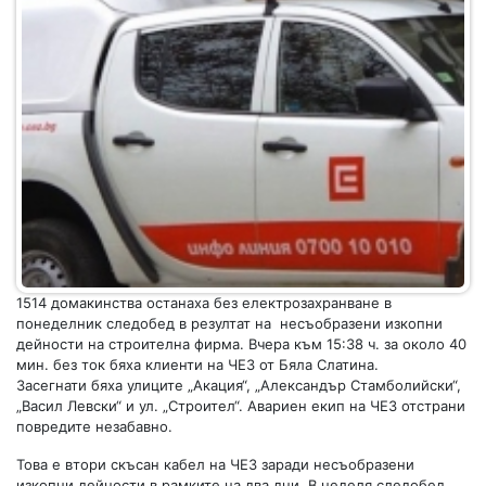
1514 домакинства останаха без електрозахранване в
понеделник следобед в резултат на несъобразени изкопни
дейности на строителна фирма. Вчера към 15:38 ч. за около 40
мин. без ток бяха клиенти на ЧЕЗ от Бяла Слатина.
Засегнати бяха улиците „Акация“, „Александър Стамболийски“,
„Васил Левски“ и ул. „Строител“. Авариен екип на ЧЕЗ отстрани
повредите незабавно.
Това е втори скъсан кабел на ЧЕЗ заради несъобразени
изкопни дейности в рамките на два дни. В неделя следобед