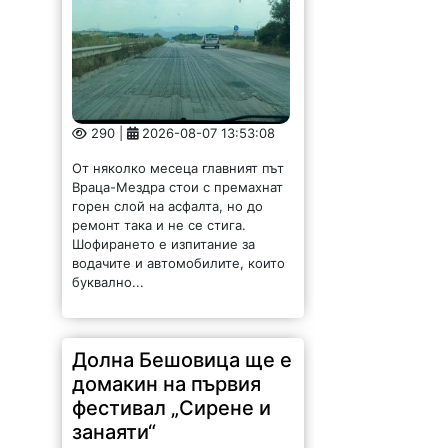
290 |
2026-08-07 13:53:08
От няколко месеца главният път
Враца-Мездра стои с премахнат
горен слой на асфалта, но до
ремонт така и не се стига.
Шофирането е изпитание за
водачите и автомобилите, които
буквално...
Долна Бешовица ще е
домакин на първия
фестивал „Сирене и
занаяти“