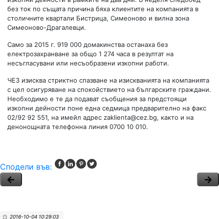
без ток по същата причина бяха клиентите на компанията в
столичните квартали Бистрица, Симеоново и вилна зона
Симеоново-Драгалевци.
Само за 2015 г. 919 000 домакинства останаха без
електрозахранване за общо 1 274 часа в резултат на
несъгласувани или несъобразени изкопни работи.
ЧЕЗ изисква стриктно спазване на изискванията на компанията
с цел осигуряване на спокойствието на българските граждани.
Необходимо е те да подават съобщения за предстоящи
изкопни дейности поне една седмица предварително на факс
02/92 92 551, на имейл адрес
zaklienta@cez.bg
, както и на
денонощната телефонна линия 0700 10 010.
Сподели във:
2016-10-04 10:29:03