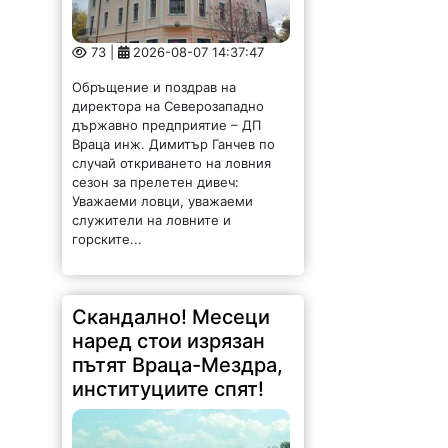
73 |
2026-08-07 14:37:47
Обръщение и поздрав на
директора на Северозападно
държавно предприятие – ДП
Враца инж. Димитър Ганчев по
случай откриването на ловния
сезон за прелетен дивеч:
Уважаеми ловци, уважаеми
служители на ловните и
горските...
Скандално! Месеци
наред стои изрязан
пътят Враца-Мездра,
институциите спят!