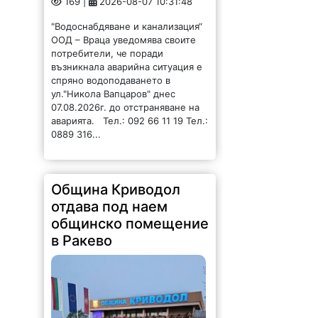
169 |
2026-08-07 10:31:48
"Водоснабдяване и канализация“
ООД – Враца уведомява своите
потребители, че поради
възникнала аварийна ситуация е
спряно водоподаването в
ул."Никола Вапцаров" днес
07.08.2026г. до отстраняване на
аварията. Тел.: 092 66 11 19 Тел.:
0889 316...
Община Криводол
отдава под наем
общинско помещение
в Ракево