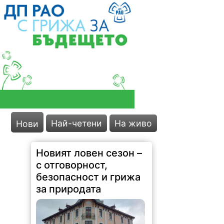
Най-четени
На живо
Нови
Новият ловен сезон –
с отговорност,
безопасност и грижа
за природата