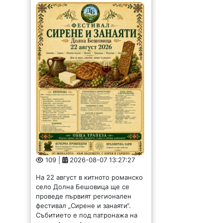
109 |
2026-08-07 13:27:27
На 22 август в китното романско
село Долна Бешовица ще се
проведе първият регионален
фестивал „Сирене и занаяти“.
Събитието е под патронажа на