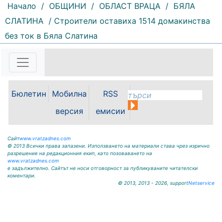
Начало
/
ОБЩИНИ
/
ОБЛАСТ ВРАЦА
/
БЯЛА
СЛАТИНА
/ Строители оставиха 1514 домакинства
без ток в Бяла Слатина
100 |
2026-08-07 10:17:52
ОБЩИНА КРИВОДОЛ ОБЛАСТ
ВРАЦА 3060 гр. Криводол,
ул.”Освобождение”№ 13, тел.
09117 / 20-45, e-mail:
Бюлетин
Мобилна
RSS
krivodol@mbox.is-bg.net ОБЯВА
На основание чл. 8, ал. 4,
версия
емисии
чл. 14, ал. 7 от ЗОС; чл. 92, ал. 1...
Сайт
www.vratzadnes.com
© 2013 Всички права запазени. Използването на материали става чрез изрично
разрешение на редакционния екип, като позоваването на
www.vratzadnes.com
е задължително. Сайтът не носи отговорност за публикуваните читателски
коментари.
© 2013, 2013 - 2026, support
Netservice