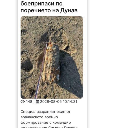
боеприпаси по
поречието на Дунав
148 |
2026-08-05 10:14:31
Специализираният екип от
врачанското военно
формирование с командир
подполковник Симеон Гаджев