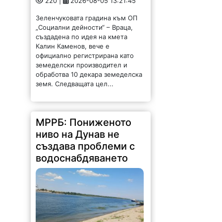
220 |
2026-08-05 13:21:45
Зеленчуковата градина към ОП
„Социални дейности“ – Враца,
създадена по идея на кмета
Калин Каменов, вече е
официално регистрирана като
земеделски производител и
обработва 10 декара земеделска
земя. Следващата цел...
МРРБ: Пониженото
ниво на Дунав не
създава проблеми с
водоснабдяването