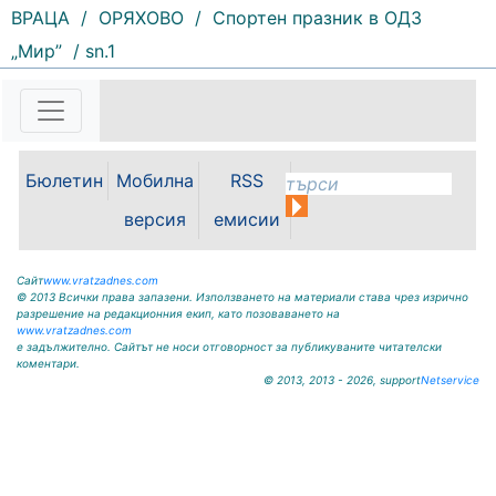
ВРАЦА
/
ОРЯХОВО
/
Спортен празник в ОДЗ
141 |
2026-08-05 09:30:06
„Мир”
/ sn.1
Вършец посрещна с бурни
овации новата звезда на
българската музика – MONA. Със
своята енергия, силно сценично
присъствие и неповторимо
Бюлетин
Мобилна
RSS
съчетание на съвременно
звучене и български фолклор,
версия
емисии
MONA запали сърцата...
Сайт
www.vratzadnes.com
© 2013 Всички права запазени. Използването на материали става чрез изрично
разрешение на редакционния екип, като позоваването на
www.vratzadnes.com
е задължително. Сайтът не носи отговорност за публикуваните читателски
коментари.
© 2013, 2013 - 2026, support
Netservice