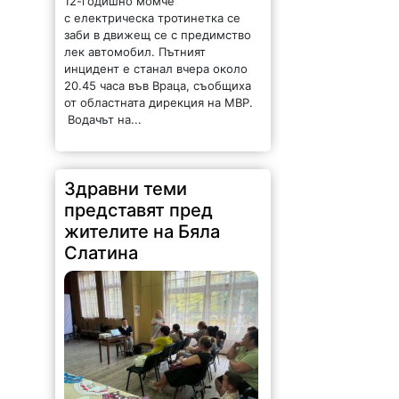
12-годишно момче
с електрическа тротинетка се
заби в движещ се с предимство
лек автомобил. Пътният
инцидент е станал вчера около
20.45 часа във Враца, съобщиха
от областната дирекция на МВР.
Водачът на...
Здравни теми
представят пред
жителите на Бяла
Слатина