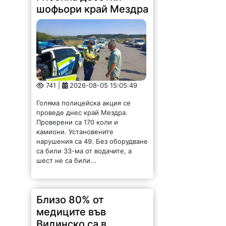
шофьори край Мездра
741 |
2026-08-05 15:05:49
Голяма полицейска акция се
проведе днес край Мездра.
Проверени са 170 коли и
камиони. Установените
нарушения са 49. Без оборудване
са били 33-ма от водачите, а
шест не са били...
Близо 80% от
медиците във
Видинско са в