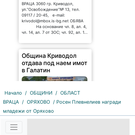
ВРАЦА 3060 гр. Криводол,
ул.”Освобождение”№ 13, тел.
09117 / 20-45, e-mail:
krivodol@mbox.is-bg.net ОБЯВА
На основание чл. 8, ал. 4,
чл. 14, ал. 7 от ЗОС; чл. 92, ал. 1...
Община Криводол
отдава под наем имот
в Галатин
Начало
/
ОБЩИНИ
/
ОБЛАСТ
ВРАЦА
/
ОРЯХОВО
/ Росен Плевнелиев награди
младежи от Оряхово
105 |
2026-08-07 11:27:20
ОБЩИНА КРИВОДОЛ ОБЛАСТ
ВРАЦА 3060 гр. Криводол,