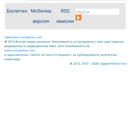
ул.”Освобождение”№ 13, тел.
09117 / 20-45, e-mail:
Бюлетин
Мобилна
RSS
krivodol@dir.bg ОБЯВА На
основание чл. 8, ал. 4, чл. 14, ал.
версия
емисии
7 от ЗОС; чл. 92, ал. 1...
Сайт
www.vratzadnes.com
© 2013 Всички права запазени. Използването на материали става чрез изрично
разрешение на редакционния екип, като позоваването на
www.vratzadnes.com
е задължително. Сайтът не носи отговорност за публикуваните читателски
коментари.
© 2013, 2013 - 2026, support
Netservice