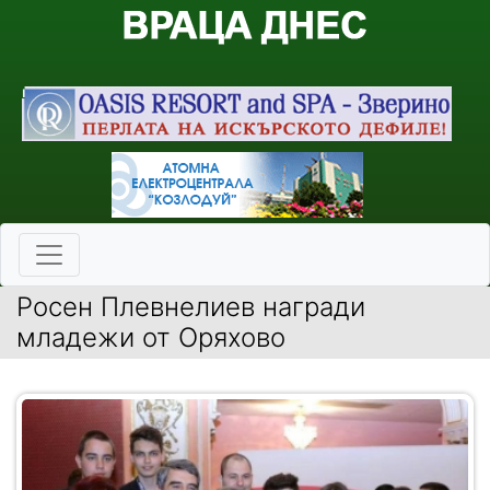
Росен Плевнелиев награди
младежи от Оряхово