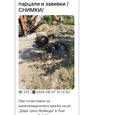
парцали и завивки /
СНИМКИ/
272 |
2026-08-07 15:12:52
При почистване на
канализационната мрежа на ул.
„Дядо Цеко Войвода“ в Лом