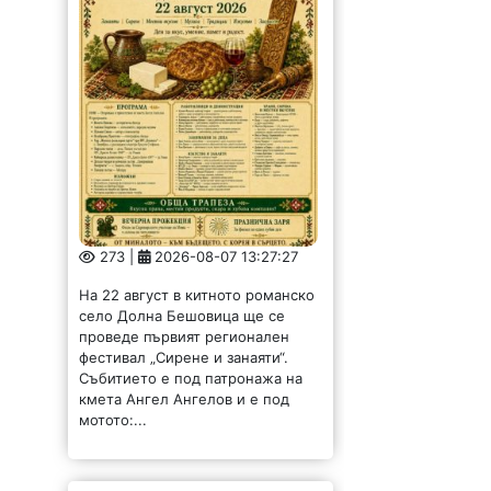
273 |
2026-08-07 13:27:27
На 22 август в китното романско
село Долна Бешовица ще се
проведе първият регионален
фестивал „Сирене и занаяти“.
Събитието е под патронажа на
кмета Ангел Ангелов и е под
мотото:...