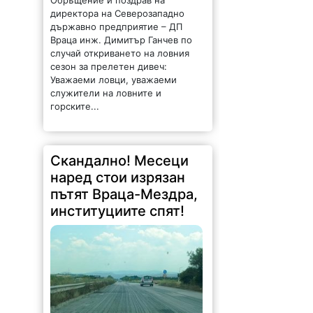
Обръщение и поздрав на
директора на Северозападно
държавно предприятие – ДП
Враца инж. Димитър Ганчев по
случай откриването на ловния
сезон за прелетен дивеч:
Уважаеми ловци, уважаеми
служители на ловните и
горските...
Скандално! Месеци
наред стои изрязан
пътят Враца-Мездра,
институциите спят!