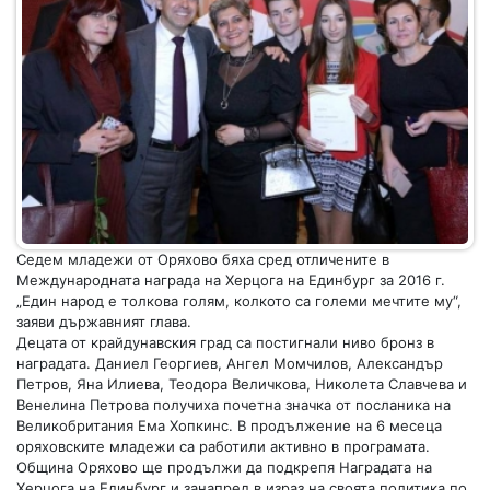
Седем младежи от Оряхово бяха сред отличените в
Международната награда на Херцога на Единбург за 2016 г.
„Един народ е толкова голям, колкото са големи мечтите му“,
заяви държавният глава.
Децата от крайдунавския град са постигнали ниво бронз в
наградата. Даниел Георгиев, Ангел Момчилов, Александър
Петров, Яна Илиева, Теодора Величкова, Николета Славчева и
Венелина Петрова получиха почетна значка от посланика на
Великобритания Ема Хопкинс. В продължение на 6 месеца
оряховските младежи са работили активно в програмата.
Община Оряхово ще продължи да подкрепя Наградата на
Херцога на Единбург и занапред в израз на своята политика по