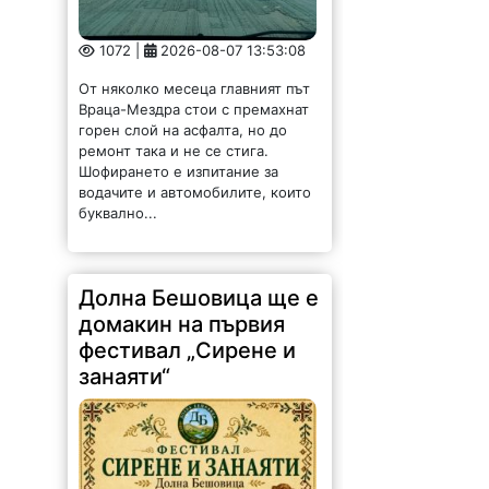
1072 |
2026-08-07 13:53:08
От няколко месеца главният път
Враца-Мездра стои с премахнат
горен слой на асфалта, но до
ремонт така и не се стига.
Шофирането е изпитание за
водачите и автомобилите, които
буквално...
Долна Бешовица ще е
домакин на първия
фестивал „Сирене и
занаяти“