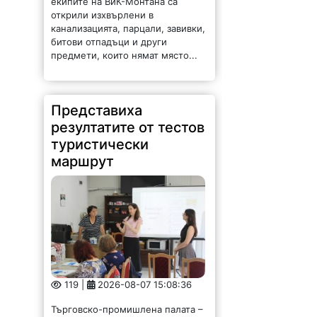
екипите на ВиК-Монтана са
открили изхвърлени в
канализацията, парцали, завивки,
битови отпадъци и други
предмети, които нямат място...
Представиха
резултатите от тестов
туристически
маршрут
119 |
2026-08-07 15:08:36
Търговско-промишлена палата –