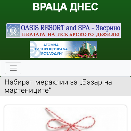
Набират мераклии за „Базар на
мартениците”