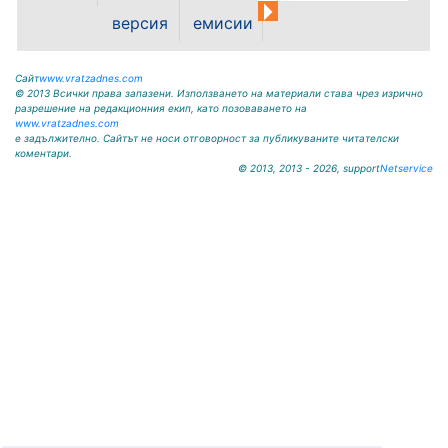
На основание чл. 8, ал. 4,
версия
емисии
чл. 14, ал. 7 от ЗОС; чл. 92, ал. 1...
Сайт
www.vratzadnes.com
© 2013 Всички права запазени. Използването на материали става чрез изрично
разрешение на редакционния екип, като позоваването на
www.vratzadnes.com
е задължително. Сайтът не носи отговорност за публикуваните читателски
коментари.
© 2013, 2013 - 2026, support
Netservice