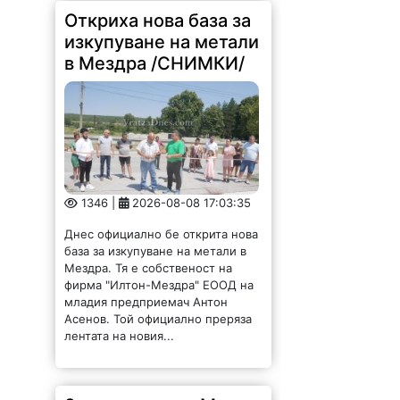
Откриха нова база за
изкупуване на метали
в Мездра /СНИМКИ/
1346 |
2026-08-08 17:03:35
Днес официално бе открита нова
база за изкупуване на метали в
Мездра. Тя е собственост на
фирма "Илтон-Мездра" ЕООД на
младия предприемач Антон
Асенов. Той официално преряза
лентата на новия...