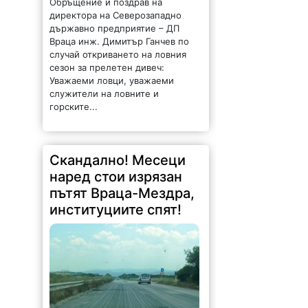
Обръщение и поздрав на
директора на Северозападно
държавно предприятие – ДП
Враца инж. Димитър Ганчев по
случай откриването на ловния
сезон за прелетен дивеч:
Уважаеми ловци, уважаеми
служители на ловните и
горските...
Скандално! Месеци
наред стои изрязан
пътят Враца-Мездра,
институциите спят!