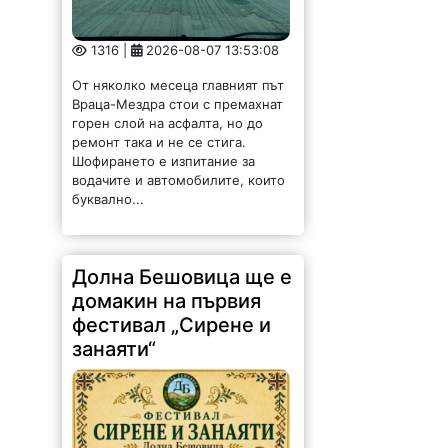
1316 |
2026-08-07 13:53:08
От няколко месеца главният път
Враца-Мездра стои с премахнат
горен слой на асфалта, но до
ремонт така и не се стига.
Шофирането е изпитание за
водачите и автомобилите, които
буквално...
Долна Бешовица ще е
домакин на първия
фестивал „Сирене и
занаяти“