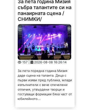
За пета година Мизия
събра талантите си на
панаирната сцена /
СНИМКИ/
157 |
2026-08-08 16:26:14
За пета поредна година Мизия
даде сцена на таланта. Деца с
първи изяви пред публика, млади
изпълнители с вече спечелени
отличия, утвърдени творци и
гостуващи формации бяха част от
юбилейното...