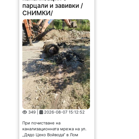
парцали и завивки /
СНИМКИ/
349 |
2026-08-07 15:12:52
При почистване на
канализационната мрежа на ул.
„Дядо Цеко Войвода“ в Лом