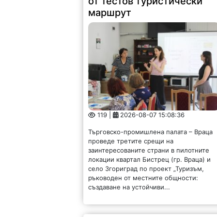
от тестов туристически
маршрут
119 |
2026-08-07 15:08:36
Търговско-промишлена палата – Враца
проведе третите срещи на
заинтересованите страни в пилотните
локации квартал Бистрец (гр. Враца) и
село Згориград по проект „Туризъм,
ръководен от местните общности:
създаване на устойчиви...