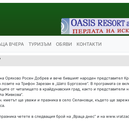
АЦА ВЧЕРА
ТУРИЗЪМ
ОБЯВИ
КОНТАКТИ
”
на Оряхово Росен Добрев и вече бившият народен представител Кр
а лозите на Трифон Зарезан в „Шато Бургозоне”. В програмата се вк
ците от читалището в крайдунавския град, както и представители 
а Живкова”.
 ч. кметът ще уважи и празника в село Селановци, където ще зареж
са.
празника четете в следващия брой на „Враца днес” и на www.vratza