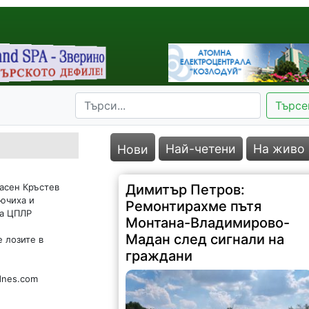
Търсе
Най-четени
На живо
Нови
асен Кръстев
Димитър Петров:
лючиха и
Ремонтирахме пътя
на ЦПЛР
Монтана-Владимирово-
Мадан след сигнали на
е лозите в
граждани
dnes.com