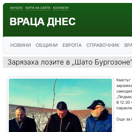
НАЧАЛО
КАРТА НА САЙТА
КОНТАКТИ
НОВИНИ
ОБЩИНИ
ЕВРОПА
СПРАВОЧНИК
ВР
Зарязаха лозите в „Шато Бургозоне
Кметът 
заразях
самодей
„Людмил
В 12.30
паракли
Още за 