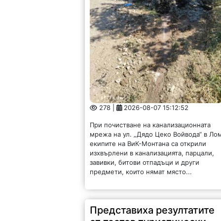
278 |
2026-08-07 15:12:52
При почистване на канализационната
мрежа на ул. „Дядо Цеко Войвода“ в Ло
екипите на ВиК-Монтана са открили
изхвърлени в канализацията, парцали,
завивки, битови отпадъци и други
предмети, които нямат място...
Представиха резултатите