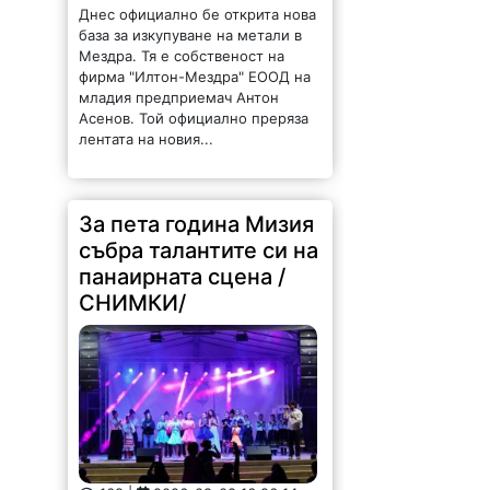
Днес официално бе открита нова
база за изкупуване на метали в
Мездра. Тя е собственост на
фирма "Илтон-Мездра" ЕООД на
младия предприемач Антон
Асенов. Той официално преряза
лентата на новия...
За пета година Мизия
събра талантите си на
панаирната сцена /
СНИМКИ/
169 |
2026-08-08 16:26:14