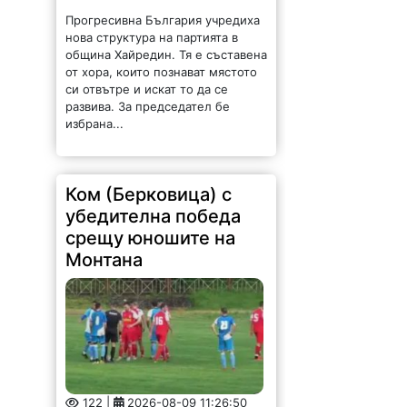
Прогресивна България учредиха
нова структура на партията в
община Хайредин. Тя е съставена
от хора, които познават мястото
си отвътре и искат то да се
развива. За председател бе
избрана...
Ком (Берковица) с
убедителна победа
срещу юношите на
Монтана
122 |
2026-08-09 11:26:50