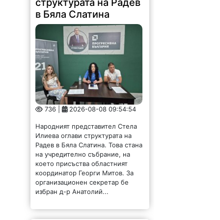
структурата на Радев
в Бяла Слатина
736 |
2026-08-08 09:54:54
Народният представител Стела
Илиева оглави структурата на
Радев в Бяла Слатина. Това стана
на учредително събрание, на
което присъства областният
координатор Георги Митов. За
организационен секретар бе
избран д-р Анатолий...