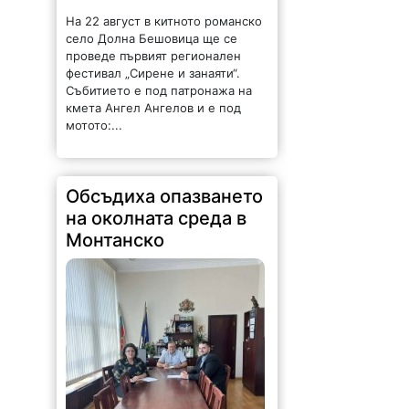
На 22 август в китното романско
село Долна Бешовица ще се
проведе първият регионален
фестивал „Сирене и занаяти“.
Събитието е под патронажа на
кмета Ангел Ангелов и е под
мотото:...
Обсъдиха опазването
на околната среда в
Монтанско