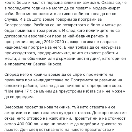
което беше и част от първоначалния ни замисъл. Оказва се, че
в последните години не могат да се правят и модернизират
изби. Явно монополистите активно лобират това да не се
случва. И в същото време говорим за програми за
Северозапада. Разбира се, че лозарството е било и може да
бъде поминък в този регион. И след като политиците не са
договорили европейски пари за най-бедния регион в
програмния период 2014-2020 г., защо тогава не направят
национална програма за него. В нея трябва да се насърчава
производството, предприемачите, които откриват работни
места, а не общински или държавни институции”, категоричен
е управителят Сергей Кирков.
Според него е крайно време да се спре с промените на
правилата при кандидатстване по Програмата за развитие на
селските райони, така че да се печелят от определени хора.
“Ние вече 17 г. се мъчим да преустроим избата си и не можем
да се доредим.
Внесохме проект за нова техника, тъй като старата ни се
амортизира и наистина има нужда от такава. Доскоро нямахме
отказ, нито отговор на жалбите ни. Проектът ни е на стойност
около 400 000 лв. и ще ни помогне да подобрим грижите за
лозето. Ден след встъпването на новото правителство и