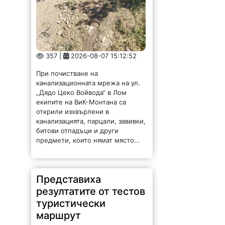
357 |
2026-08-07 15:12:52
При почистване на
канализационната мрежа на ул.
„Дядо Цеко Войвода“ в Лом
екипите на ВиК-Монтана са
открили изхвърлени в
канализацията, парцали, завивки,
битови отпадъци и други
предмети, които нямат място...
Представиха
резултатите от тестов
туристически
маршрут