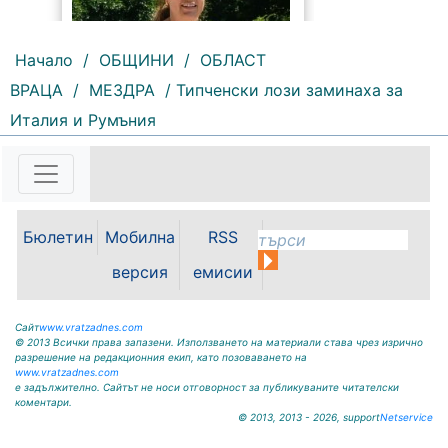
Начало
/
ОБЩИНИ
/
ОБЛАСТ
ВРАЦА
/
МЕЗДРА
/ Типченски лози заминаха за
172 |
2026-08-07 11:47:09
Италия и Румъния
България изнася рекордни
количества електроенергия, а
АЕЦ „Козлодуй“ продължава да
работи без затруднения въпреки
рекордно ниските нива на река
Бюлетин
Мобилна
RSS
Дунав. Това заяви министърът на
енергетиката Ива Петрова в
версия
емисии
ефира на...
Сайт
www.vratzadnes.com
© 2013 Всички права запазени. Използването на материали става чрез изрично
разрешение на редакционния екип, като позоваването на
www.vratzadnes.com
е задължително. Сайтът не носи отговорност за публикуваните читателски
коментари.
© 2013, 2013 - 2026, support
Netservice