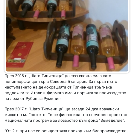
През 2016 г. „Шато Типченица” доказа своята сила като
пепиниерски център в Северна България. За първи път от
настъпването на демокрацията от Типченица тръгнаха
подложки за Италия. Фирмата има и поръчка за производство
на лози от Рубин за Румъния.
През 2017 г. “Шато Типченица” ще засади 24 дка врачански
мискет в м. Гложето. Те се финансират по спечелен проект по
Националната програма за лозарство към фонд “Земеделие”.
“От 2 г. при нас се осъществява преход към биопроизводство,