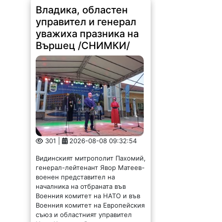
Владика, областен
управител и генерал
уважиха празника на
Вършец /СНИМКИ/
301 |
2026-08-08 09:32:54
Видинският митрополит Пахомий,
генерал-лейтенант Явор Матеев-
военен представител на
началника на отбраната във
Военния комитет на НАТО и във
Военния комитет на Европейския
съюз и областният управител
Иван Каменов бяха сред...