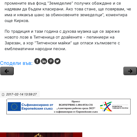
промените във фонд “Земеделие” получих обаждане и се
надявам да бъдем класирани. Ако това стане, ще повярвам, че
има и някакъв шанс за обикновените земеделци”, коментира
още Кирков.
По традиция и тази година с духова музика ще се зареже
новото лозе в Типченица от доайените - пепиниери на
Зарезан, а хор “Типченски майки” ще огласи хълмовете с
емблематични народни песни.
Сподели във:
2017-02-14 13:59:27