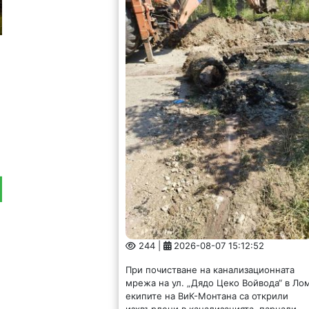
244 |
2026-08-07 15:12:52
При почистване на канализационната
мрежа на ул. „Дядо Цеко Войвода“ в Ло
екипите на ВиК-Монтана са открили
изхвърлени в канализацията, парцали,