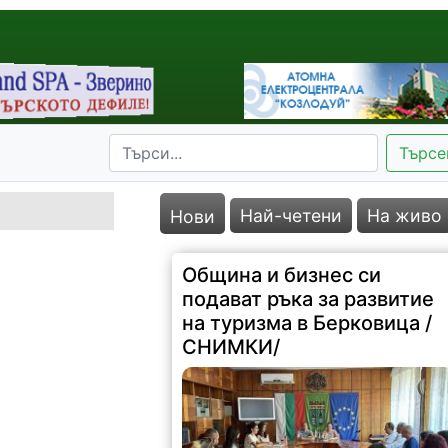
Търсе
Най-четени
На живо
Нови
Община и бизнес си
подават ръка за развитие
на туризма в Берковица /
СНИМКИ/