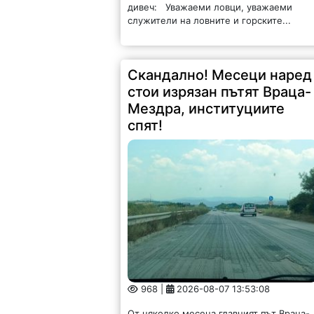
дивеч: Уважаеми ловци, уважаеми
служители на ловните и горските...
Скандално! Месеци наред
стои изрязан пътят Враца-
Мездра, институциите
спят!
968 |
2026-08-07 13:53:08
От няколко месеца главният път Враца-