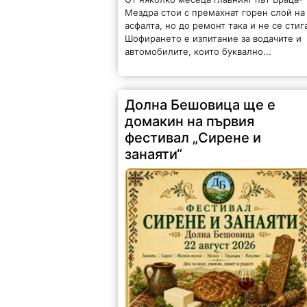
Мездра стои с премахнат горен слой на
асфалта, но до ремонт така и не се стиг
Шофирането е изпитание за водачите и
автомобилите, които буквално...
Долна Бешовица ще е
домакин на първия
фестивал „Сирене и
занаяти“