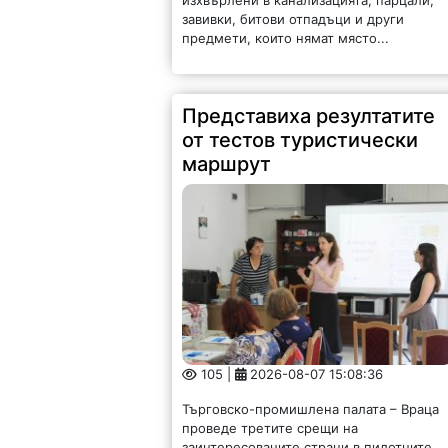
завивки, битови отпадъци и други
предмети, които нямат място...
Представиха резултатите
от тестов туристически
маршрут
105 |
2026-08-07 15:08:36
Търговско-промишлена палата – Враца
проведе третите срещи на
заинтересованите страни в пилотните