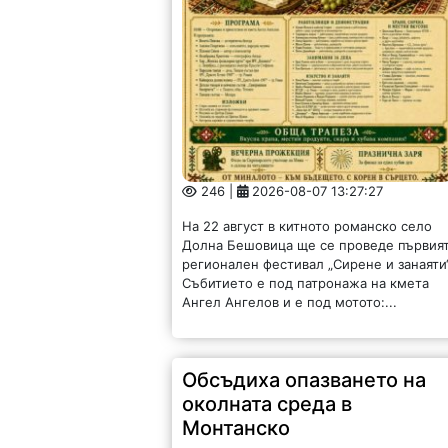
246 |
2026-08-07 13:27:27
На 22 август в китното романско село
Долна Бешовица ще се проведе първия
регионален фестивал „Сирене и занаяти“
Събитието е под патронажа на кмета
Ангел Ангелов и е под мотото:...
Обсъдиха опазването на
околната среда в
Монтанско