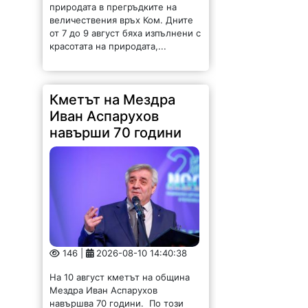
природата в прегръдките на
величествения връх Ком. Дните
от 7 до 9 август бяха изпълнени с
красотата на природата,...
Кметът на Мездра
Иван Аспарухов
навърши 70 години
146 |
2026-08-10 14:40:38
На 10 август кметът на община
Мездра Иван Аспарухов
навършва 70 години. По този