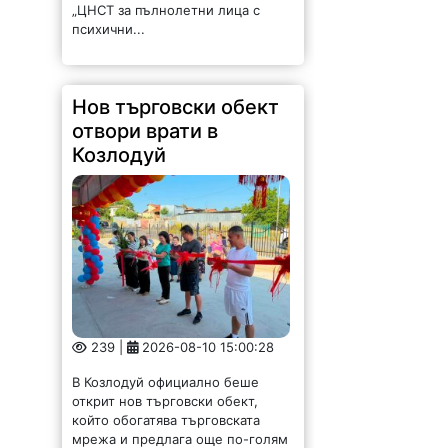
„ЦНСТ за пълнолетни лица с
психични...
Нов търговски обект
отвори врати в
Козлодуй
239 |
2026-08-10 15:00:28
В Козлодуй официално беше
открит нов търговски обект,
който обогатява търговската
мрежа и предлага още по-голям