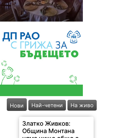
Най-четени
На живо
Нови
Златко Живков:
Община Монтана
няма нищо общо с