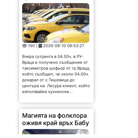
190 |
2026-08-10 09:53:27
Вчера сутринта в 04.50ч. в РУ-
Враца е получено съобщение от
таксиметров шофьор от гр.Враца,
който съобщил, че около 04.00ч.
докарал от с.Тишевица до
центъра на Лесура клиент, който
използвайки кухненски...
Магията на фолклора
оживя край връх Бабу