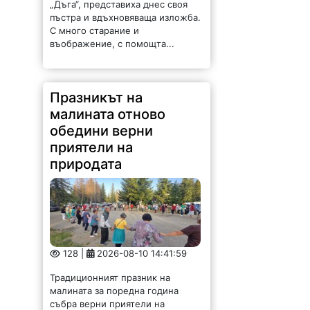
„Дъга“, представиха днес своя
пъстра и вдъхновяваща изложба.
С много старание и
въображение, с помощта...
Празникът на
малината отново
обедини верни
приятели на
природата
128 |
2026-08-10 14:41:59
Традиционният празник на
малината за поредна година
събра верни приятели на