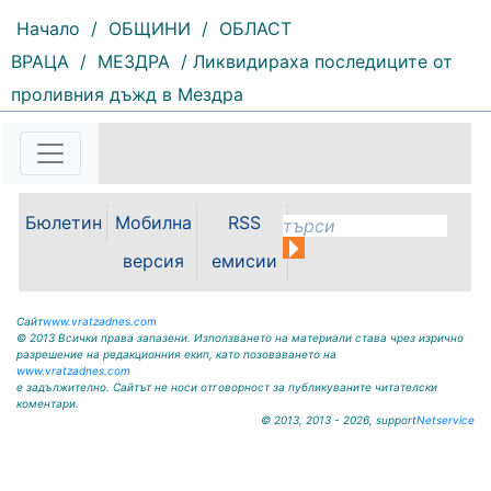
Начало
/
ОБЩИНИ
/
ОБЛАСТ
ВРАЦА
/
МЕЗДРА
/ Ликвидираха последиците от
проливния дъжд в Мездра
61 |
2026-08-10 09:25:46
Село Гюргич посрещна 29-ото
издание на Младежкия събор
„Среща на три поколения“.
Събитието събра стотици местни
Бюлетин
Мобилна
RSS
жители, гости от цялата страна и
туристи, избрали да лагеруват на
версия
емисии
палатки под звездите, за...
Сайт
www.vratzadnes.com
© 2013 Всички права запазени. Използването на материали става чрез изрично
разрешение на редакционния екип, като позоваването на
www.vratzadnes.com
е задължително. Сайтът не носи отговорност за публикуваните читателски
коментари.
© 2013, 2013 - 2026, support
Netservice