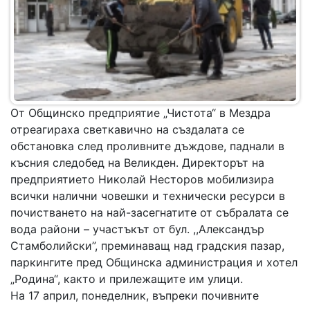
От Общинско предприятие „Чистота“ в Мездра
отреагираха светкавично на създалата се
обстановка след проливните дъждове, паднали в
късния следобед на Великден. Директорът на
предприятието Николай Несторов мобилизира
всички налични човешки и технически ресурси в
почистването на най-засегнатите от събралата се
вода райони – участъкът от бул. ,,Александър
Стамболийски”, преминаващ над градския пазар,
паркингите пред Общинска администрация и хотел
„Родина“, както и прилежащите им улици.
На 17 април, понеделник, въпреки почивните