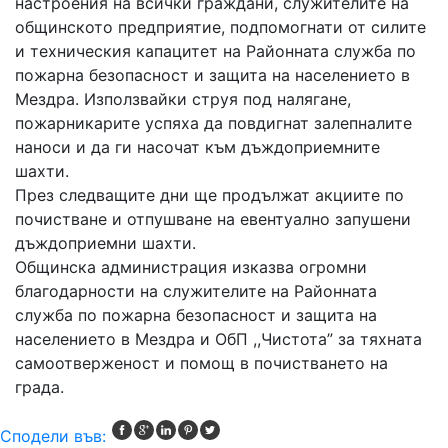
настроения на всички граждани, служителите на
общинското предприятие, подпомогнати от силите
и техническия капацитет на Районната служба по
пожарна безопасност и защита на населението в
Мездра. Използвайки струя под налягане,
пожарникарите успяха да повдигнат залепналите
наноси и да ги насочат към дъждоприемните
шахти.
През следващите дни ще продължат акциите по
почистване и отпушване на евентуално запушени
дъждоприемни шахти.
Общинска администрация изказва огромни
благодарности на служителите на Районната
служба по пожарна безопасност и защита на
населението в Мездра и ОбП ,,Чистота” за тяхната
самоотверженост и помощ в почистването на
града.
Сподели във: