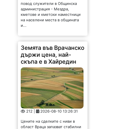
повод служители в Общинска
администрация - Мездра,
кметове и кметски наместници
на населени места в общината
и...
Земята във Врачанско
държи цена, най-
скъпа е в Хайредин
212 |
2026-08-10 13:26:31
Цените на сделките с ниви в
област Враца запазват стабилни