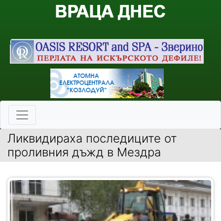
Ликвидираха последиците от
проливния дъжд в Мездра