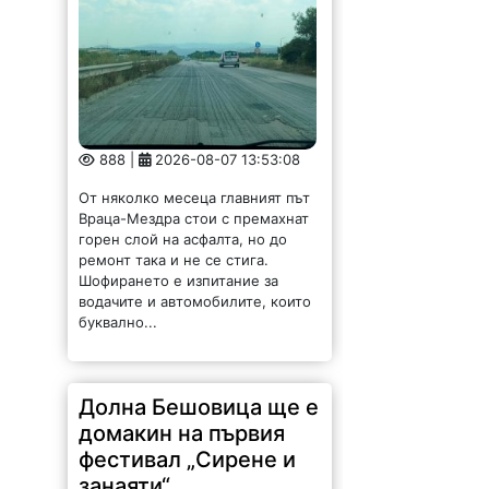
888 |
2026-08-07 13:53:08
От няколко месеца главният път
Враца-Мездра стои с премахнат
горен слой на асфалта, но до
ремонт така и не се стига.
Шофирането е изпитание за
водачите и автомобилите, които
буквално...
Долна Бешовица ще е
домакин на първия
фестивал „Сирене и
занаяти“