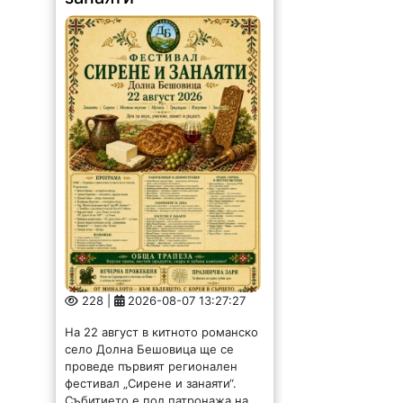
228 |
2026-08-07 13:27:27
На 22 август в китното романско
село Долна Бешовица ще се
проведе първият регионален
фестивал „Сирене и занаяти“.
Събитието е под патронажа на