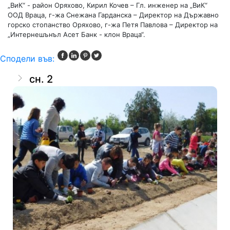
„ВиК“ - район Оряхово, Кирил Кочев – Гл. инженер на „ВиК“
ООД Враца, г-жа Снежана Гарданска – Директор на Държавно
горско стопанство Оряхово, г-жа Петя Павлова – Директор на
„Интернешънъл Асет Банк - клон Враца“.
Сподели във:
сн. 2