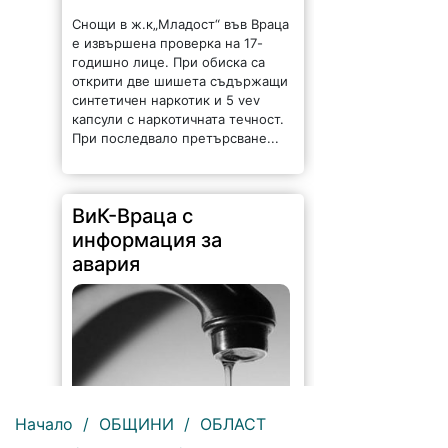
Снощи в ж.к„Младост“ във Враца
е извършена проверка на 17-
годишно лице. При обиска са
открити две шишета съдържащи
синтетичен наркотик и 5 vev
капсули с наркотичната течност.
При последвало претърсване...
ВиК-Враца с
информация за
авария
Начало
/
ОБЩИНИ
/
ОБЛАСТ