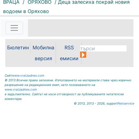
ВРАЦА
/
ОРЯХОВО
/ Деца залесиха покрай новия
201 |
2026-08-07 10:31:48
водоем в Оряхово
"Водоснабдяване и канализация“
ООД – Враца уведомява своите
потребители, че поради
възникнала аварийна ситуация е
спряно водоподаването в
ул."Никола Вапцаров" днес
Бюлетин
Мобилна
RSS
07.08.2026г. до отстраняване на
аварията. Тел.: 092 66 11 19 Тел.:
версия
емисии
0889 316...
Сайт
www.vratzadnes.com
© 2013 Всички права запазени. Използването на материали става чрез изрично
разрешение на редакционния екип, като позоваването на
www.vratzadnes.com
е задължително. Сайтът не носи отговорност за публикуваните читателски
коментари.
© 2013, 2013 - 2026, support
Netservice