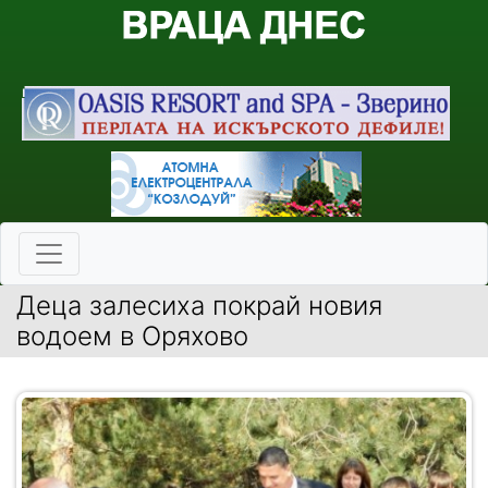
Деца залесиха покрай новия
водоем в Оряхово