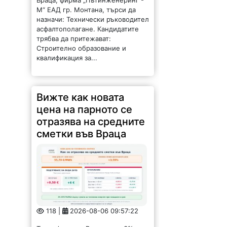
М“ ЕАД гр. Монтана, търси да
назначи: Технически ръководител
асфалтополагане. Кандидатите
трябва да притежават:
Строително образование и
квалификация за...
Вижте как новата
цена на парното се
отразява на средните
сметки във Враца
118 |
2026-08-06 09:57:22
Топлофикация Враца дава 3%