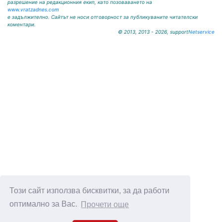
разрешение на редакционния екип, като позоваването на
www.vratzadnes.com
е задължително. Сайтът не носи отговорност за публикуваните читателски
коментари.
© 2013, 2013 - 2026, support
Netservice
Този сайт използва бисквитки, за да работи
оптимално за Вас.
Прочети още