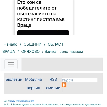
Ето кои са
победителите от
състезанието на
картинг пистата във
Враца
Начало
/
ОБЩИНИ
/
ОБЛАСТ
ВРАЦА
/
ОРЯХОВО
/ Взимат село назаем
113 |
2026-08-06 09:46:54
Общо 28 пилоти взеха участие в
Купа Гърков „Визия 3“.
Бюлетин
Мобилна
RSS
Надпреварата се проведе в
версия
емисии
необичаен формат на 30 юли, 31
юли и 1 август на картинг пистата
във Враца. Всички...
Сайт
www.vratzadnes.com
© 2013 Всички права запазени. Използването на материали става чрез изрично