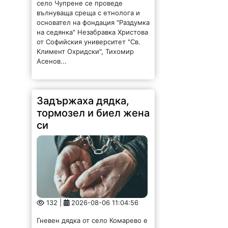
вълнуваща среща с етнолога и
основател на фондация "Раздумка
на седянка" Незабравка Христова
от Софийския университет "Св.
Климент Охридски", Тихомир
Асенов...
Задържаха дядка,
тормозел и биел жена
си
132 |
2026-08-06 11:04:56
Гневен дядка от село Комарево е
малтретирал жената с която