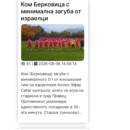
Ком Берковица с
минимална загуба от
израелци
81 |
2026-08-06 14:56:14
Ком (Берковица) загуби с
минималното 0:1 от юношеския
тим на израелския Апоел (Кфар
Саба) контрола, която се игра на
стадиона в град Правец.
Противникът реализира
единственото попадение в 35-
ата минута. Старши треньорът...