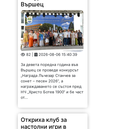
Вършец
82 |
2026-08-06 15:40:39
За девета поредна година във
Вършец се проведе конкурсът
„Награда Лъчезар Станчев за
сонет – песен 2026“, а
награждаването се състоя пред
НЧ „Христо Ботев 1900“ и бе част
от...
Откриха клуб за
настолни игри в