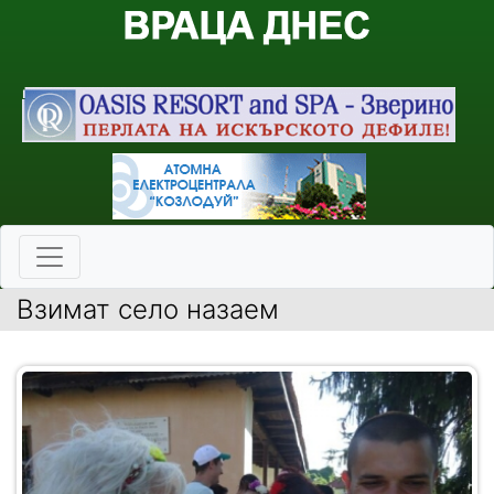
Взимат село назаем