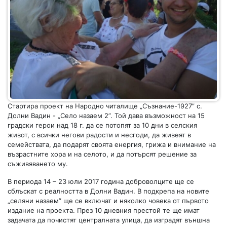
Стартира проект на Народно читалище „Съзнание-1927” с.
Долни Вадин - „Село назаем 2”. Той дава възможност на 15
градски герои над 18 г. да се потопят за 10 дни в селския
живот, с всички негови радости и несгоди, да живеят в
семействата, да подарят своята енергия, грижа и внимание на
възрастните хора и на селото, и да потърсят решение за
съживяването му.
В периода 14 – 23 юли 2017 година доброволците ще се
сблъскат с реалността в Долни Вадин. В подкрепа на новите
„селяни назаем” ще се включат и няколко човека от първото
издание на проекта. През 10 дневния престой те ще имат
задачата да почистят централната улица, да изградят външна