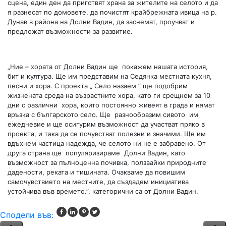
сцена, един ден да приготвят храна за жителите на селото и да
я разнесат по домовете, да почистят крайбрежната ивица на р.
Дунав в района на Долни Вадин, да заснемат, проучват и
предложат възможности за развитие.
„Ние – хората от Долни Вадин ще покажем нашата история,
бит и култура. Ще им представим на Седянка местната кухня,
песни и хора. С проекта „ Село назаем ” ще подобрим
жизнената среда на възрастните хора, като ги срещнем за 10
дни с различни хора, които постоянно живеят в града и нямат
връзка с българското село. Ще разнообразим сивото им
ежедневие и ще осигурим възможност да участват пряко в
проекта, и така да се почувстват полезни и значими. Ще им
вдъхнем частица надежда, че селото ни не е забравено. От
друга страна ще популяризираме Долни Вадин, като
възможност за пълноценна почивка, ползвайки природните
дадености, реката и тишината. Очакваме да повишим
самочувствието на местните, да създадем инициатива
устойчива във времето.”, категорични са от Долни Вадин.
Сподели във: