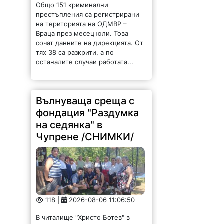
Общо 151 криминални
престъпления са регистрирани
на територията на ОДМВР –
Враца през месец юли. Това
сочат данните на дирекцията. От
тях 38 са разкрити, а по
останалите случаи работата...
Вълнуваща среща с
фондация "Раздумка
на седянка" в
Чупрене /СНИМКИ/
118 |
2026-08-06 11:06:50
В читалище "Христо Ботев" в
село Чупрене се проведе