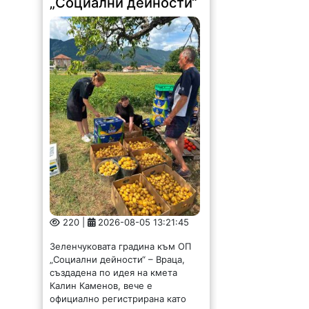
„Социални дейности“
220 |
2026-08-05 13:21:45
Зеленчуковата градина към ОП
„Социални дейности“ – Враца,
създадена по идея на кмета
Калин Каменов, вече е
официално регистрирана като