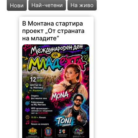
Най-четени
На живо
Нови
В Монтана стартира
проект „От страната
на младите“