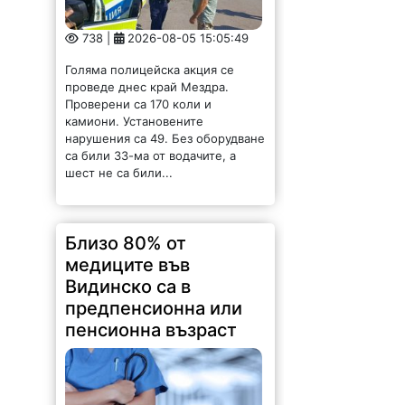
738 |
2026-08-05 15:05:49
Голяма полицейска акция се
проведе днес край Мездра.
Проверени са 170 коли и
камиони. Установените
нарушения са 49. Без оборудване
са били 33-ма от водачите, а
шест не са били...
Близо 80% от
медиците във
Видинско са в
предпенсионна или
пенсионна възраст