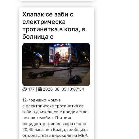
Хлапак се заби с
електрическа
тротинетка в кола, в
болница е
177 |
2026-08-05 10:07:34
12-годишно момче
с електрическа тротинетка се
заби в движещ се с предимство
лек автомобил. Пътният
инцидент е станал вчера около
20.45 часа във Враца, съобщиха
от областната дирекция на МВР.