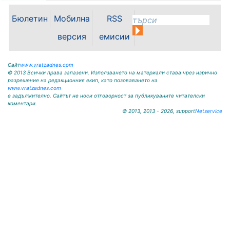
своята енергия, силно сценично
присъствие и неповторимо
Бюлетин
Мобилна
RSS
съчетание на съвременно
звучене и български фолклор,
версия
емисии
MONA запали сърцата...
Сайт
www.vratzadnes.com
© 2013 Всички права запазени. Използването на материали става чрез изрично
разрешение на редакционния екип, като позоваването на
www.vratzadnes.com
е задължително. Сайтът не носи отговорност за публикуваните читателски
коментари.
© 2013, 2013 - 2026, support
Netservice