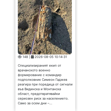
148 |
2026-08-05 10:14:31
Специализираният екип от
врачанското военно
формирование с командир
подполковник Симеон Гаджев
реагира при поредица от сигнали
във Видинска и Монтанска
област, предотвратявайки
сериозен риск за населението.
Само за осем дни –...