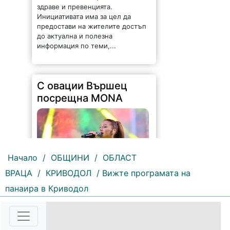
здраве и превенцията.
Инициативата има за цел да
предостави на жителите достъп
до актуална и полезна
информация по теми,...
С овации Вършец
посрещна MONA
Начало
/
ОБЩИНИ
/
ОБЛАСТ
ВРАЦА
/
КРИВОДОЛ
/ Вижте програмата на
141 |
2026-08-05 09:30:06
панаира в Криводол
Вършец посрещна с бурни
овации новата звезда на
българската музика – MONA. Със