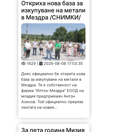
Откриха нова база за
изкупуване на метали
в Мездра /СНИМКИ/
1629 |
2026-08-08 17:03:35
Днес официално бе открита нова
база за изкупуване на метали в
Мездра. Тя е собственост на
фирма "Илтон-Мездра" ЕООД на
младия предприемач Антон
Асенов. Той официално преряза
лентата на новия...
За пета година Мизия