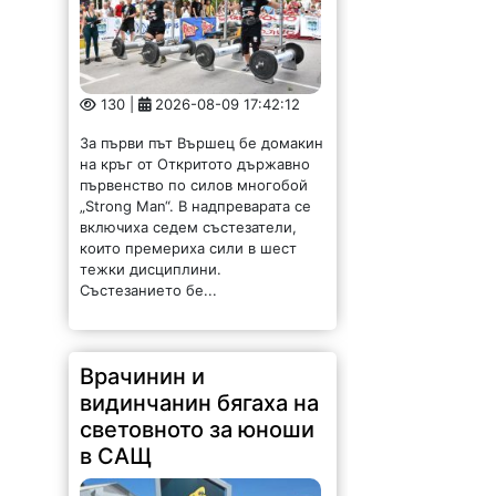
130 |
2026-08-09 17:42:12
За първи път Вършец бе домакин
на кръг от Откритото държавно
първенство по силов многобой
„Strong Man“. В надпреварата се
включиха седем състезатели,
които премериха сили в шест
тежки дисциплини.
Състезанието бе...
Врачинин и
видинчанин бягаха на
световното за юноши
в САЩ