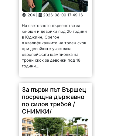
204 |
2026-08-09 17:49:16
На световното първенство за
юноши и девойки под 20 години
в Юджийн, Орегон
в квалификациите на троен скок
при девойките участваха
европейската шампионка на
троен скок за девойки под 18
години...
За първи път Вършец
посрещна държавно
по силов трибой /
СНИМКИ/