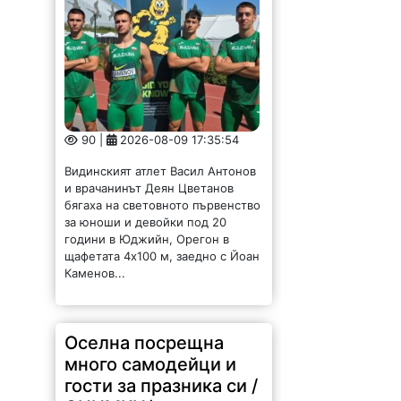
90 |
2026-08-09 17:35:54
Видинският атлет Васил Антонов
и врачанинът Деян Цветанов
бягаха на световното първенство
за юноши и девойки под 20
години в Юджийн, Орегон в
щафетата 4х100 м, заедно с Йоан
Каменов...
Оселна посрещна
много самодейци и
гости за празника си /