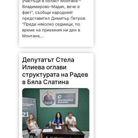
участъци в област Монтана –
Владимирово–Мадан, вече е
факт", съобщи народният
представител Димитър Петров.
"Преди няколко седмици, по
време на приемния ни ден в
Монтана,...
Депутатът Стела
Илиева оглави
структурата на Радев
в Бяла Слатина