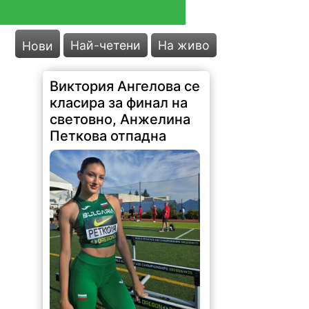
Най-четени
На живо
Нови
Виктория Ангелова се
класира за финал на
световно, Анжелина
Петкова отпадна