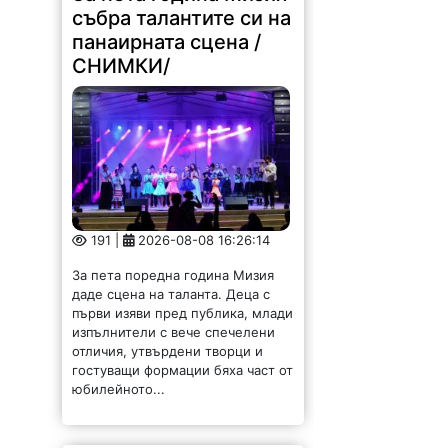
събра талантите си на
панаирната сцена /
СНИМКИ/
191 |
2026-08-08 16:26:14
За пета поредна година Мизия
даде сцена на таланта. Деца с
първи изяви пред публика, млади
изпълнители с вече спечелени
отличия, утвърдени творци и
гостуващи формации бяха част от
юбилейното...