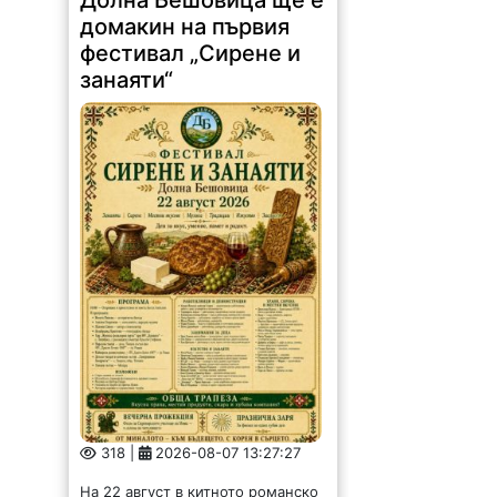
домакин на първия
фестивал „Сирене и
занаяти“
318 |
2026-08-07 13:27:27
На 22 август в китното романско