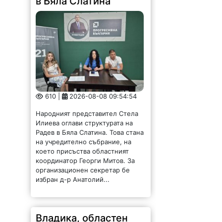
в Бяла Слатина
610 |
2026-08-08 09:54:54
Народният представител Стела
Илиева оглави структурата на
Радев в Бяла Слатина. Това стана
на учредително събрание, на
което присъства областният
координатор Георги Митов. За
организационен секретар бе
избран д-р Анатолий...
Владика, областен