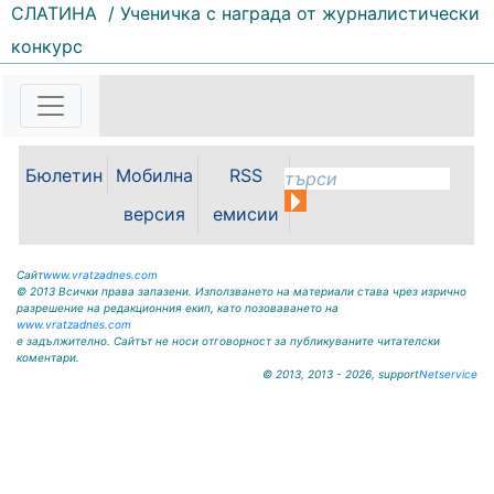
СЛАТИНА
/ Ученичка с награда от журналистически
конкурс
137 |
2026-08-07 11:30:54
ОБЩИНА КРИВОДОЛ ОБЛАСТ
ВРАЦА 3060 гр. Криводол, ул.
„Освобождение” № 13, тел.
09117/20-45, e-mail:
Бюлетин
Мобилна
RSS
krivodol@mbox.is-bg.net ОБЯВА
На основание чл. 8, ал. 4,
версия
емисии
чл. 14, ал. 7 от ЗОС; чл. 92, ал. 1...
Сайт
www.vratzadnes.com
© 2013 Всички права запазени. Използването на материали става чрез изрично
разрешение на редакционния екип, като позоваването на
www.vratzadnes.com
е задължително. Сайтът не носи отговорност за публикуваните читателски
коментари.
© 2013, 2013 - 2026, support
Netservice