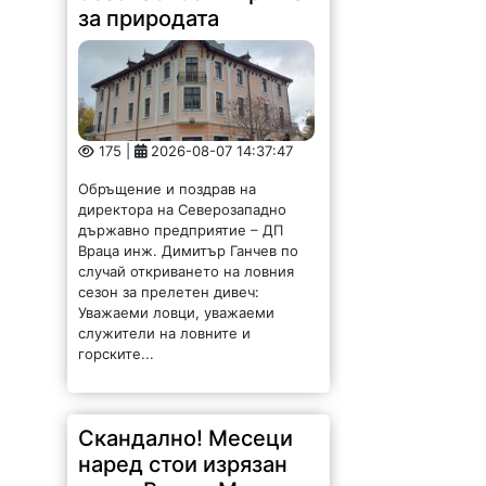
за природата
175 |
2026-08-07 14:37:47
Обръщение и поздрав на
директора на Северозападно
държавно предприятие – ДП
Враца инж. Димитър Ганчев по
случай откриването на ловния
сезон за прелетен дивеч:
Уважаеми ловци, уважаеми
служители на ловните и
горските...
Скандално! Месеци
наред стои изрязан