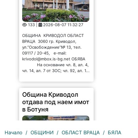
133 |
2026-08-07 11:32:27
ОБЩИНА КРИВОДОЛ ОБЛАСТ
ВРАЦА 3060 гр. Криводол,
ул.”Освобождение”№ 13, тел.
09117 / 20-45, e-mail:
krivodol@mbox.is-bg.net ОБЯВА
На основание чл. 8, ал. 4,
чл. 14, ал. 7 от ЗОС; чл. 92, ал. 1...
Община Криводол
отдава под наем имот
в Ботуня
Начало
/
ОБЩИНИ
/
ОБЛАСТ ВРАЦА
/
БЯЛА