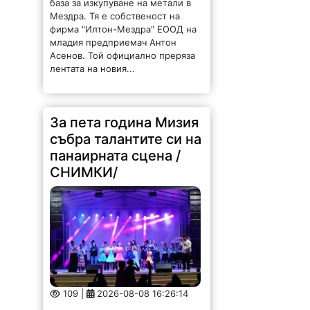
база за изкупуване на метали в
Мездра. Тя е собственост на
фирма "Илтон-Мездра" ЕООД на
младия предприемач Антон
Асенов. Той официално преряза
лентата на новия...
За пета година Мизия
събра талантите си на
панаирната сцена /
СНИМКИ/
109 |
2026-08-08 16:26:14