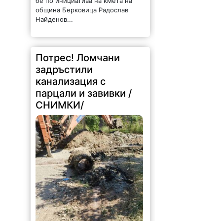
бе по инициатива на кмета на
община Берковица Радослав
Найденов...
Потрес! Ломчани
задръстили
канализация с
парцали и завивки /
СНИМКИ/