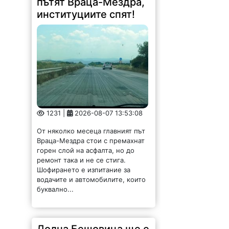
пътят Враца-Мездра,
институциите спят!
1231 |
2026-08-07 13:53:08
От няколко месеца главният път
Враца-Мездра стои с премахнат
горен слой на асфалта, но до
ремонт така и не се стига.
Шофирането е изпитание за
водачите и автомобилите, които
буквално...
Долна Бешовица ще е