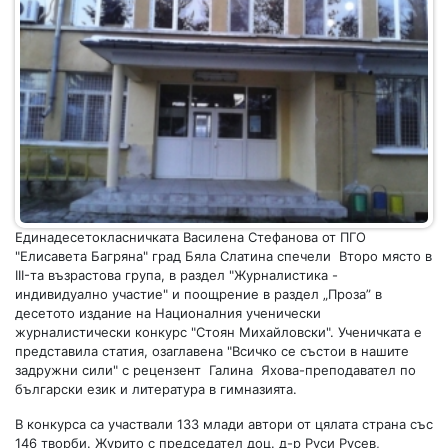
Единадесетокласничката Василена Стефанова от ПГО
"Елисавета Багряна" град Бяла Слатина спечели Второ място в
III-та възрастова група, в раздел "Журналистика -
индивидуално участие" и поощрение в раздел „Проза” в
десетото издание на Националния ученически
журналистически конкурс "Стоян Михайловски". Ученичката е
представила статия, озаглавена "Всичко се състои в нашите
задружни сили" с рецензент Галина Яхова-преподавател по
български език и литература в гимназията.
В конкурса са участвали 133 млади автори от цялата страна със
146 творби. Журито с председател доц. д-р Руси Русев,