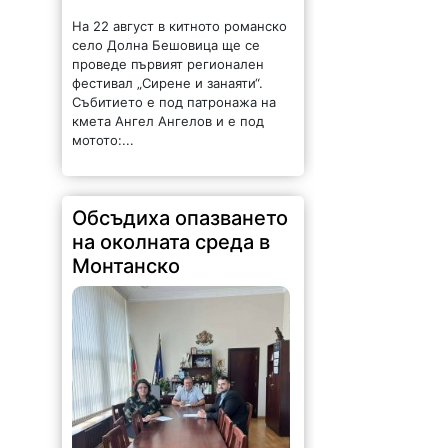
На 22 август в китното романско
село Долна Бешовица ще се
проведе първият регионален
фестивал „Сирене и занаяти“.
Събитието е под патронажа на
кмета Ангел Ангелов и е под
мотото:...
Обсъдиха опазването
на околната среда в
Монтанско