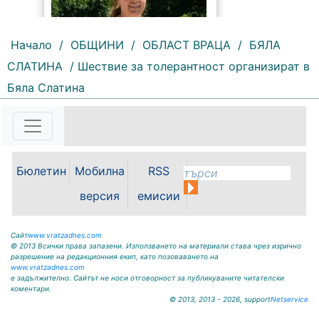
Начало
/
ОБЩИНИ
/
ОБЛАСТ ВРАЦА
/
БЯЛА
СЛАТИНА
/ Шествие за толерантност организират в
172 |
2026-08-07 11:47:09
Бяла Слатина
България изнася рекордни
количества електроенергия, а
АЕЦ „Козлодуй“ продължава да
работи без затруднения въпреки
рекордно ниските нива на река
Бюлетин
Мобилна
RSS
Дунав. Това заяви министърът на
енергетиката Ива Петрова в
версия
емисии
ефира на...
Сайт
www.vratzadnes.com
© 2013 Всички права запазени. Използването на материали става чрез изрично
разрешение на редакционния екип, като позоваването на
www.vratzadnes.com
е задължително. Сайтът не носи отговорност за публикуваните читателски
коментари.
© 2013, 2013 - 2026, support
Netservice