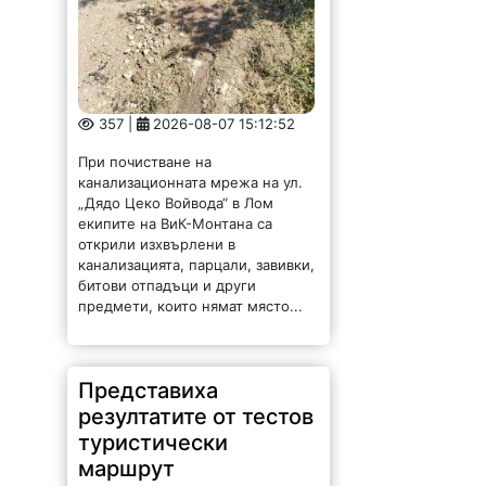
357 |
2026-08-07 15:12:52
При почистване на
канализационната мрежа на ул.
„Дядо Цеко Войвода“ в Лом
екипите на ВиК-Монтана са
открили изхвърлени в
канализацията, парцали, завивки,
битови отпадъци и други
предмети, които нямат място...
Представиха
резултатите от тестов
туристически
маршрут