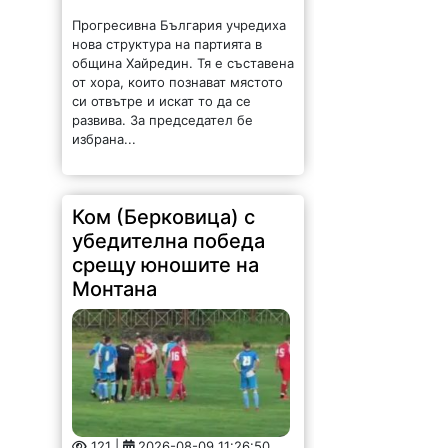
Прогресивна България учредиха
нова структура на партията в
община Хайредин. Тя е съставена
от хора, които познават мястото
си отвътре и искат то да се
развива. За председател бе
избрана...
Ком (Берковица) с
убедителна победа
срещу юношите на
Монтана
121 |
2026-08-09 11:26:50