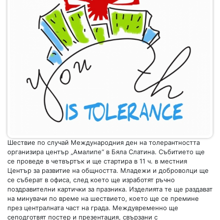
Шествие по случай Международния ден на толерантността
организира център „Амалипе“ в Бяла Слатина. Събитието ще
се проведе в четвъртък и ще стартира в 11 ч. в местния
Център за развитие на общността. Младежи и доброволци ще
се съберат в офиса, след което ще изработят ръчно
поздравителни картички за празника. Изделията те ще раздават
на минувачи по време на шествието, което ще се премине
през централната част на града. Междувременно ще
сеподготвят постер и презентация, свързани с