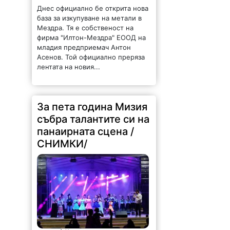
Днес официално бе открита нова
база за изкупуване на метали в
Мездра. Тя е собственост на
фирма "Илтон-Мездра" ЕООД на
младия предприемач Антон
Асенов. Той официално преряза
лентата на новия...
За пета година Мизия
събра талантите си на
панаирната сцена /
СНИМКИ/