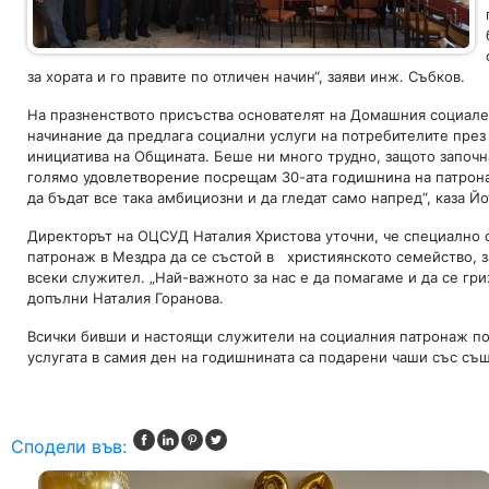
за хората и го правите по отличен начин“, заяви инж. Събков.
На празненството присъства основателят на Домашния социален
начинание да предлага социални услуги на потребителите през д
инициатива на Общината. Беше ни много трудно, защото започн
голямо удовлетворение посрещам 30-ата годишнина на патронаж
да бъдат все така амбициозни и да гледат само напред“, каза Йо
Директорът на ОЦСУД Наталия Христова уточни, че специално 
патронаж в Мездра да се състой в християнското семейство, за
всеки служител. „Най-важното за нас е да помагаме и да се гри
допълни Наталия Горанова.
Всички бивши и настоящи служители на социалния патронаж пол
услугата в самия ден на годишнината са подарени чаши със същ
Сподели във: