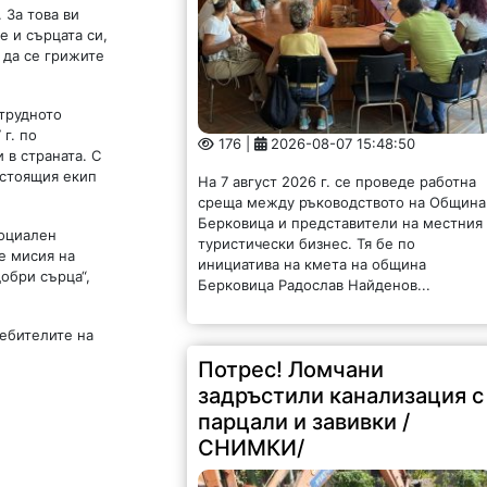
 За това ви
е и сърцата си,
 да се грижите
трудното
г. по
176 |
2026-08-07 15:48:50
 в страната. С
астоящия екип
На 7 август 2026 г. се проведе работна
среща между ръководството на Община
Берковица и представители на местния
социален
туристически бизнес. Тя бе по
е мисия на
инициатива на кмета на община
добри сърца“,
Берковица Радослав Найденов...
ребителите на
Потрес! Ломчани
задръстили канализация с
парцали и завивки /
СНИМКИ/