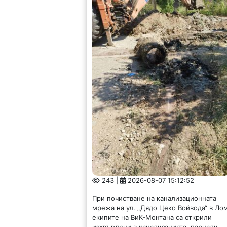
243 |
2026-08-07 15:12:52
При почистване на канализационната
мрежа на ул. „Дядо Цеко Войвода“ в Ло
екипите на ВиК-Монтана са открили
изхвърлени в канализацията, парцали,