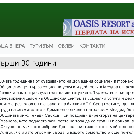
АЦА ВЧЕРА
ТУРИЗЪМ
ОБЯВИ
КОНТАКТИ
върши 30 години
30-ата годишнина от създаването на Домашния социален патронаж
Общинския център за социални услуги и дейности в Мездра отпразн
бивши и настоящи служители на институцията. Тържеството се про
реновирания салон на Общинския център за социални услуги и дей
който е разположен в сградата на бившия АПК. Сред гостите, дошл
труда на служителите в Домашен социален патронаж – Мездра, бе 
Общината инж. Генади Събков. Той поздрави директорът на център
Горанова, като подчерта важността на това да се трудиш в социална
„Сигурен съм, че сте избрали Деня на християнското семейство не
Смятам, че имате огромни сърца, а вашето семейство е още по-гол