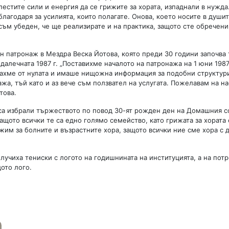
пестите сили и енергия да се грижите за хората, изпаднали в нужда.
благодаря за усилията, които полагате. Онова, което носите в душит
съм убеден, че ще реализирате и на практика, защото сте обречени
 патронаж в Мездра Веска Йотова, която преди 30 години започва 
алечната 1987 г. „Поставихме началото на патронажа на 1 юни 1987 
ахме от нулата и имаше нищожна информация за подобни структури
а, тъй като и аз вече съм ползвател на услугата. Пожелавам на н
това.
са избрали тържеството по повод 30-ят рожден ден на Домашния 
щото всички те са едно голямо семейство, като грижата за хората 
жим за болните и възрастните хора, защото всички ние сме хора с 
учиха тениски с логото на годишнината на институцията, а на пот
ото лого.