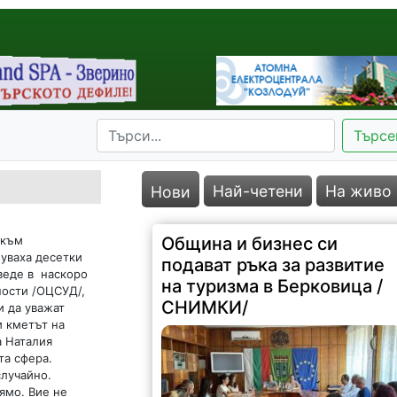
Търсе
Най-четени
На живо
Нови
 към
Община и бизнес си
уваха десетки
подават ръка за развитие
веде в наскоро
на туризма в Берковица /
ности /ОЦСУД/,
СНИМКИ/
и да уважат
и кметът на
а Наталия
та сфера.
случайно.
ямо. Вие не