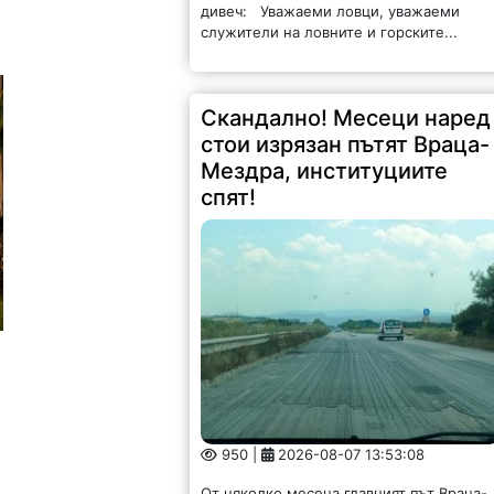
дивеч: Уважаеми ловци, уважаеми
служители на ловните и горските...
Скандално! Месеци наред
стои изрязан пътят Враца-
Мездра, институциите
спят!
950 |
2026-08-07 13:53:08
От няколко месеца главният път Враца-