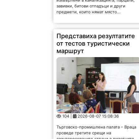
завивки, битови отпадъци и други
предмети, които нямат място...
Представиха резултатите
от тестов туристически
маршрут
104 |
2026-08-07 15:08:36
Търговско-промишлена палата – Враца
проведе третите срещи на
заинтересованите страни в пилотните