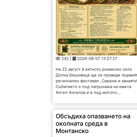
242 |
2026-08-07 13:27:27
На 22 август в китното романско село
Долна Бешовица ще се проведе първия
регионален фестивал „Сирене и занаяти“
Събитието е под патронажа на кмета
Ангел Ангелов и е под мотото:...
Обсъдиха опазването на
околната среда в
Монтанско