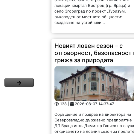
локации квартал Бистрец (гр. Враца) и
село Згориград по проект „Туризъм,
ръководен от местните общности:
създаване на устойчиви...
Новият ловен сезон – с
отговорност, безопасност 
грижа за природата
128 |
2026-08-07 14:37:47
Обръщение и поздрав на директора на
Северозападно държавно предприятие 
ДП Враца инж. Димитър Ганчев по случ
откриването на ловния сезон за прелет