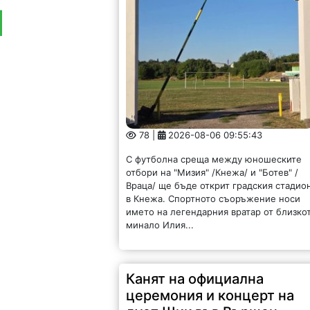
78 |
2026-08-06 09:55:43
С футболна среща между юношеските
отбори на "Мизия" /Кнежа/ и "Ботев" /
Враца/ ще бъде открит градския стадио
в Кнежа. Спортното съоръжение носи
името на легендарния вратар от близко
минало Илия...
Канят на официална
церемония и концерт на