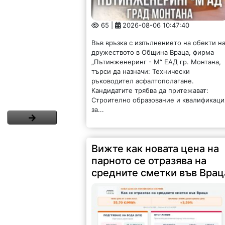
65 |
2026-08-06 10:47:40
Във връзка с изпълнението на обекти н
дружеството в Община Враца, фирма
„Пътинженеринг - М“ ЕАД гр. Монтана,
търси да назначи: Технически
ръководител асфалтополагане.
Кандидатите трябва да притежават:
Строително образование и квалификаци
за...
Вижте как новата цена на
парното се отразява на
средните сметки във Врац