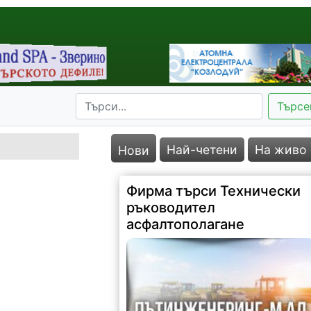
Търсе
Най-четени
На живо
Нови
Фирма търси Технически
ръководител
асфалтополагане