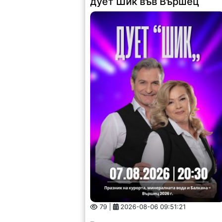
дует Шик във Вършец
79 |
2026-08-06 09:51:21