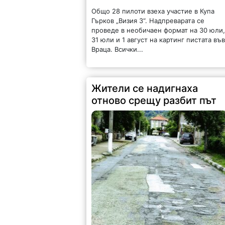
Общо 28 пилоти взеха участие в Купа
Гърков „Визия 3“. Надпреварата се
проведе в необичаен формат на 30 юли
31 юли и 1 август на картинг пистата въ
Враца. Всички...
Жители се надигнаха
отново срещу разбит път