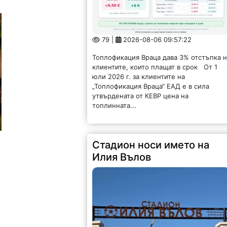
79 |
2026-08-06 09:57:22
Топлофикация Враца дава 3% отстъпка 
клиентите, които плащат в срок От 1
юли 2026 г. за клиентите на
„Топлофикация Враца“ ЕАД е в сила
утвърдената от КЕВР цена на
топлинната...
Стадион носи името на
Илия Вълов