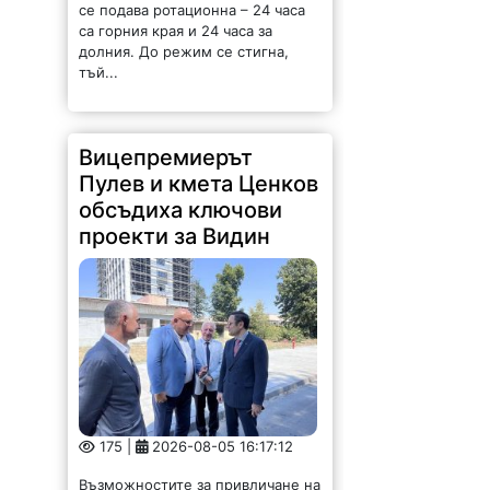
се подава ротационна – 24 часа
са горния края и 24 часа за
долния. До режим се стигна,
тъй...
Вицепремиерът
Пулев и кмета Ценков
обсъдиха ключови
проекти за Видин
175 |
2026-08-05 16:17:12
Възможностите за привличане на