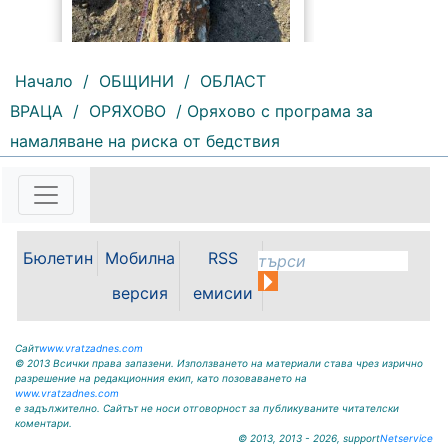
Начало
/
ОБЩИНИ
/
ОБЛАСТ
ВРАЦА
/
ОРЯХОВО
/ Оряхово с програма за
152 |
2026-08-05 10:14:31
намаляване на риска от бедствия
Специализираният екип от
врачанското военно
формирование с командир
подполковник Симеон Гаджев
реагира при поредица от сигнали
във Видинска и Монтанска
Бюлетин
Мобилна
RSS
област, предотвратявайки
сериозен риск за населението.
версия
емисии
Само за осем дни –...
Сайт
www.vratzadnes.com
© 2013 Всички права запазени. Използването на материали става чрез изрично
разрешение на редакционния екип, като позоваването на
www.vratzadnes.com
е задължително. Сайтът не носи отговорност за публикуваните читателски
коментари.
© 2013, 2013 - 2026, support
Netservice