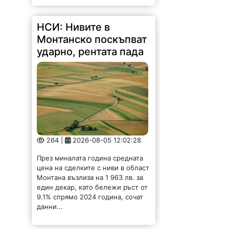
НСИ: Нивите в
Монтанско поскъпват
ударно, рентата пада
264 |
2026-08-05 12:02:28
През миналата година средната
цена на сделките с ниви в област
Монтана възлиза на 1 963 лв. за
един декар, като бележи ръст от
9.1% спрямо 2024 година, сочат
данни...