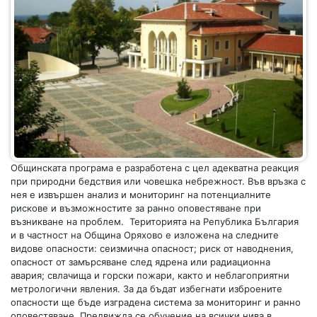
Общинската програма е разработена с цел адекватна реакция
при природни бедствия или човешка небрежност. Във връзка с
нея е извършен анализ и мониторинг на потенциалните
рискове и възможностите за ранно оповестяване при
възникване на проблем. Територията на Република България
и в частност на Община Оряхово е изложена на следните
видове опасности: сеизмична опасност; риск от наводнения,
опасност от замърсяване след ядрена или радиационна
авария; свлачища и горски пожари, както и неблагоприятни
метрологични явления. За да бъдат избегнати изброените
опасности ще бъде изградена система за мониторинг и ранно
оповестяване. Предвижда се обучение на всички нива в