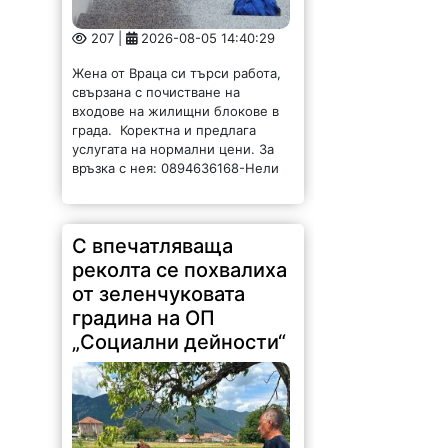
207 |
2026-08-05 14:40:29
Жена от Враца си търси работа,
свързана с почистване на
входове на жилищни блокове в
града. Коректна и предлага
услугата на нормални цени. За
връзка с нея: 0894636168-Нели
С впечатляваща
реколта се похвалиха
от зеленчуковата
градина на ОП
„Социални дейности“