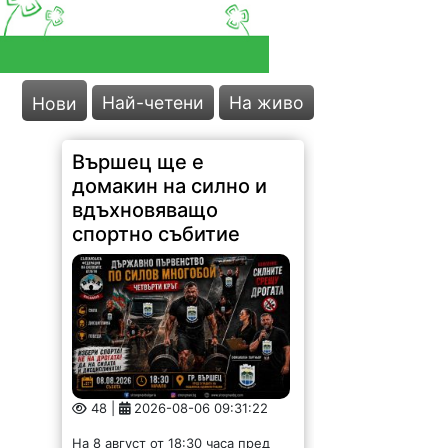
Най-четени
На живо
Нови
Вършец ще е
домакин на силно и
вдъхновяващо
спортно събитие
48 |
2026-08-06 09:31:22
На 8 август от 18:30 часа пред