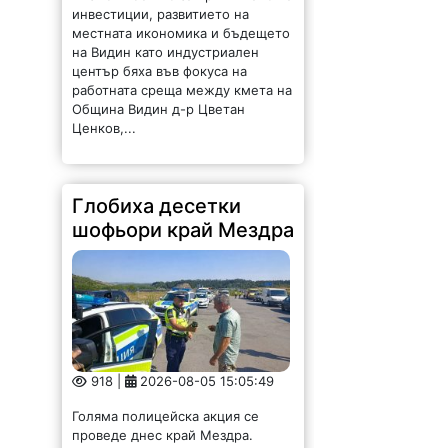
инвестиции, развитието на
местната икономика и бъдещето
на Видин като индустриален
център бяха във фокуса на
работната среща между кмета на
Община Видин д-р Цветан
Ценков,...
Глобиха десетки
шофьори край Мездра
918 |
2026-08-05 15:05:49
Голяма полицейска акция се
проведе днес край Мездра.