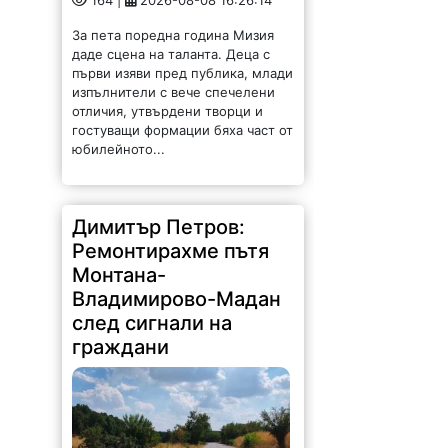
164 |
2026-08-08 16:26:14
За пета поредна година Мизия
даде сцена на таланта. Деца с
първи изяви пред публика, млади
изпълнители с вече спечелени
отличия, утвърдени творци и
гостуващи формации бяха част от
юбилейното...
Димитър Петров:
Ремонтирахме пътя
Монтана-
Владимирово-Мадан
след сигнали на
граждани