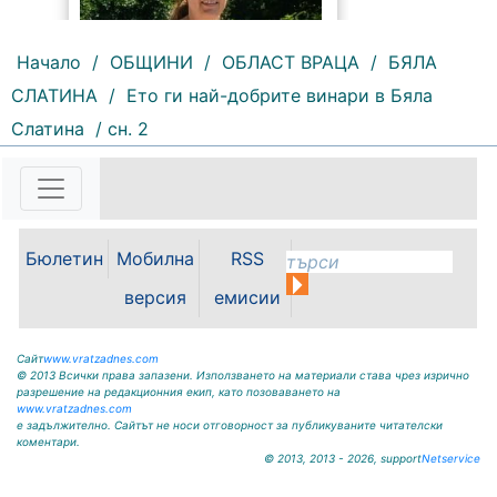
Начало
/
ОБЩИНИ
/
ОБЛАСТ ВРАЦА
/
БЯЛА
СЛАТИНА
/
Ето ги най-добрите винари в Бяла
169 |
2026-08-07 11:47:09
Слатина
/ сн. 2
България изнася рекордни
количества електроенергия, а
АЕЦ „Козлодуй“ продължава да
работи без затруднения въпреки
рекордно ниските нива на река
Бюлетин
Мобилна
RSS
Дунав. Това заяви министърът на
енергетиката Ива Петрова в
версия
емисии
ефира на...
Сайт
www.vratzadnes.com
© 2013 Всички права запазени. Използването на материали става чрез изрично
разрешение на редакционния екип, като позоваването на
www.vratzadnes.com
е задължително. Сайтът не носи отговорност за публикуваните читателски
коментари.
© 2013, 2013 - 2026, support
Netservice