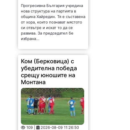
Прогресивна България учредиха
нова структура на партията в
община Хайредин. Тя е съставена
от хора, които познават мястото
си отвътре и искат то да се
развива. За председател бе
избрана...
Ком (Берковица) с
убедителна победа
срещу юношите на
Монтана
109 |
2026-08-09 11:26:50