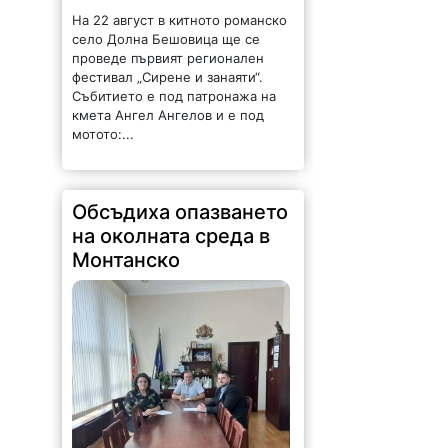
На 22 август в китното романско
село Долна Бешовица ще се
проведе първият регионален
фестивал „Сирене и занаяти“.
Събитието е под патронажа на
кмета Ангел Ангелов и е под
мотото:...
Обсъдиха опазването
на околната среда в
Монтанско