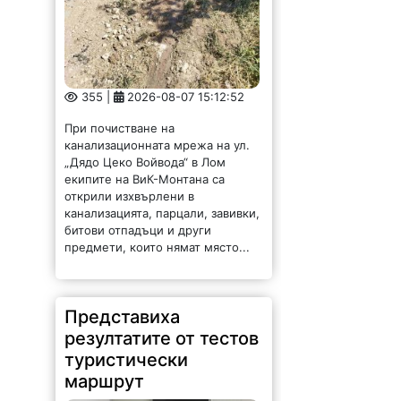
355 |
2026-08-07 15:12:52
При почистване на
канализационната мрежа на ул.
„Дядо Цеко Войвода“ в Лом
екипите на ВиК-Монтана са
открили изхвърлени в
канализацията, парцали, завивки,
битови отпадъци и други
предмети, които нямат място...
Представиха
резултатите от тестов
туристически
маршрут