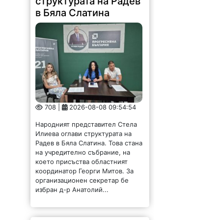
структурата на Радев
в Бяла Слатина
708 |
2026-08-08 09:54:54
Народният представител Стела
Илиева оглави структурата на
Радев в Бяла Слатина. Това стана
на учредително събрание, на
което присъства областният
координатор Георги Митов. За
организационен секретар бе
избран д-р Анатолий...