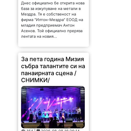
Днес официално бе открита нова
база за изкупуване на метали в
Мездра. Тя е собственост на
фирма "Илтон-Мездра" ЕООД на
младия предприемач Антон
Асенов. Той официално преряза
лентата на новия...
За пета година Мизия
събра талантите си на
панаирната сцена /
СНИМКИ/