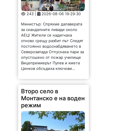
243 |
2026-08-06 19:29:30
Министър: Спряхме далаверата
за скандалните ливади около
АЕЦ! Жители се надигнаха
отново срещу разбит път Следят
постоянно водоснабдяването в
Северозапада Отпуснаха пари за
опустошено от пожар училище
Вицепремиерът Пулев и кмета
Ценков обсъдиха ключови...
Второ село в
Монтанско е на воден
режим