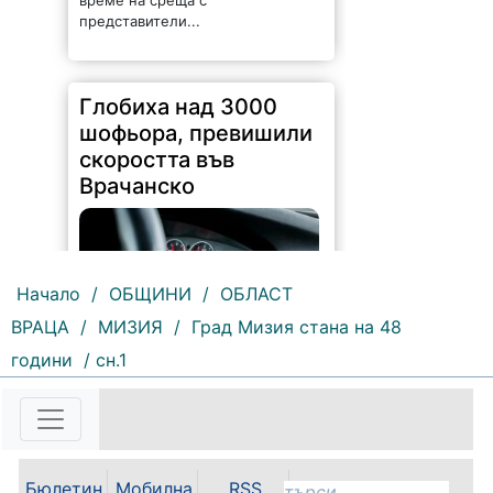
време на среща с
представители...
Глобиха над 3000
шофьора, превишили
скоростта във
Врачанско
Начало
/
ОБЩИНИ
/
ОБЛАСТ
ВРАЦА
/
МИЗИЯ
/
Град Мизия стана на 48
години
/ сн.1
201 |
2026-08-06 11:20:20
Общо 151 криминални
престъпления са регистрирани
на територията на ОДМВР –
Враца през месец юли. Това
Бюлетин
Мобилна
RSS