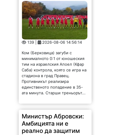
139 |
2026-08-06 14:56:14
Ком (Берковица) загуби с
минималното 0:1 от юношеския
тим на израелския Апоел (Кфар
Саба) контрола, която се игра на
стадиона в град Правец.
Противникът реализира
единственото попадение в 35-
ата минута. Старши треньорът...
Министър Абровски:
Амбицията ни е
реално да защитим