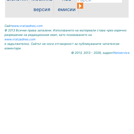
сочат данните на дирекцията. От
тях 38 са разкрити, а по
версия
емисии
останалите случаи работата...
Сайт
www.vratzadnes.com
© 2013 Всички права запазени. Използването на материали става чрез изрично
разрешение на редакционния екип, като позоваването на
www.vratzadnes.com
е задължително. Сайтът не носи отговорност за публикуваните читателски
коментари.
© 2013, 2013 - 2026, support
Netservice