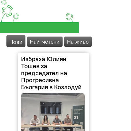
Най-четени
На живо
Нови
Избраха Юлиян
Тошев за
председател на
Прогресивна
България в Козлодуй