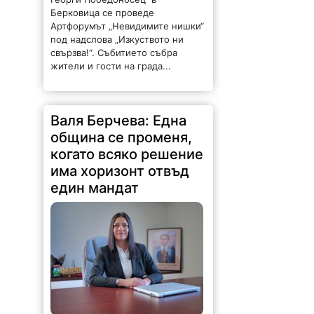
Берковица се проведе
Артфорумът „Невидимите нишки“
под надслова „Изкуството ни
свързва!“. Събитието събра
жители и гости на града...
Валя Берчева: Една
община се променя,
когато всяко решение
има хоризонт отвъд
един мандат