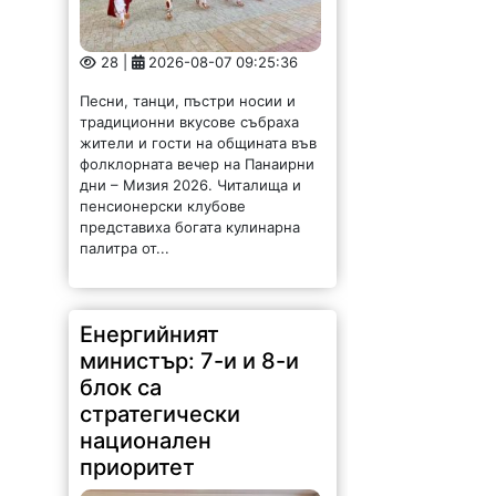
28 |
2026-08-07 09:25:36
Песни, танци, пъстри носии и
традиционни вкусове събраха
жители и гости на общината във
фолклорната вечер на Панаирни
дни – Мизия 2026. Читалища и
пенсионерски клубове
представиха богата кулинарна
палитра от...
Енергийният
министър: 7-и и 8-и
блок са
стратегически
национален
приоритет