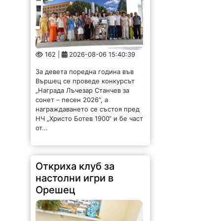
162 |
2026-08-06 15:40:39
За девета поредна година във
Вършец се проведе конкурсът
„Награда Лъчезар Станчев за
сонет – песен 2026“, а
награждаването се състоя пред
НЧ „Христо Ботев 1900“ и бе част
от...
Откриха клуб за
настолни игри в
Орешец