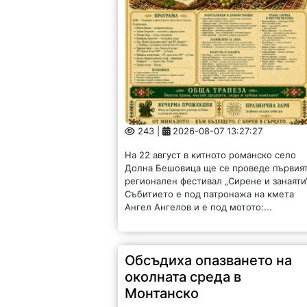
243 |
2026-08-07 13:27:27
На 22 август в китното романско село
Долна Бешовица ще се проведе първия
регионален фестивал „Сирене и занаяти“
Събитието е под патронажа на кмета
Ангел Ангелов и е под мотото:...
Обсъдиха опазването на
околната среда в
Монтанско