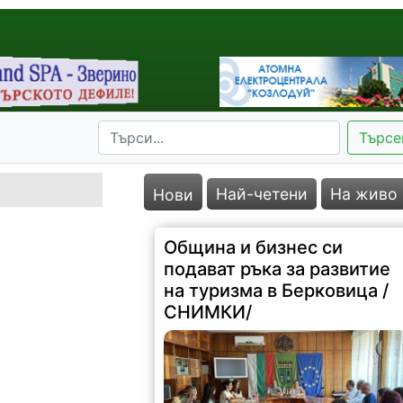
Търсе
Най-четени
На живо
Нови
Община и бизнес си
подават ръка за развитие
на туризма в Берковица /
СНИМКИ/