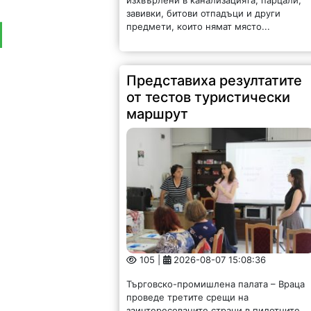
завивки, битови отпадъци и други
предмети, които нямат място...
Представиха резултатите
от тестов туристически
маршрут
105 |
2026-08-07 15:08:36
Търговско-промишлена палата – Враца
проведе третите срещи на
заинтересованите страни в пилотните