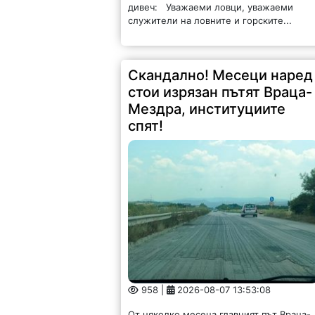
дивеч: Уважаеми ловци, уважаеми
служители на ловните и горските...
Скандално! Месеци наред
стои изрязан пътят Враца-
Мездра, институциите
спят!
958 |
2026-08-07 13:53:08
От няколко месеца главният път Враца-