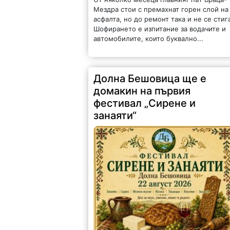
Мездра стои с премахнат горен слой на
асфалта, но до ремонт така и не се стиг
Шофирането е изпитание за водачите и
автомобилите, които буквално...
Долна Бешовица ще е
домакин на първия
фестивал „Сирене и
занаяти“