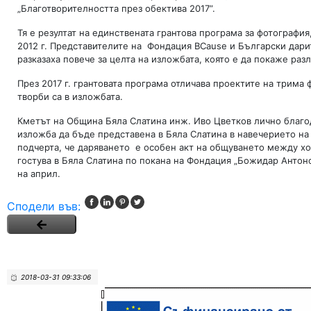
„Благотворителността през обектива 2017”.
Тя е резултат на единствената грантова програма за фотографи
2012 г. Представителите на Фондация BCause и Български дари
разказаха повече за целта на изложбата, която е да покаже ра
През 2017 г. грантовата програма отличава проектите на трим
творби са в изложбата.
Кметът на Община Бяла Слатина инж. Иво Цветков лично благод
изложба да бъде представена в Бяла Слатина в навечерието на
подчерта, че даряването е особен акт на общуването между хо
гостува в Бяла Слатина по покана на Фондация „Божидар Антон
на април.
Сподели във:
2018-03-31 09:33:06