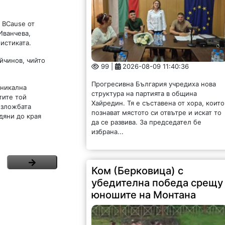
 BCause от
Иванчева,
истиката.
йчинов, чийто
99 |
2026-08-09 11:40:36
Прогресивна България учредиха нова
уникална
структура на партията в община
тите той
Хайредин. Тя е съставена от хора, които
Изложбата
познават мястото си отвътре и искат то
дяни до края
да се развива. За председател бе
избрана...
Ком (Берковица) с
убедителна победа срещу
юношите на Монтана