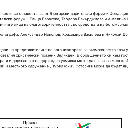
я, което се осъществява от Български дарителски форум и Фондация
телски форум – Елица Баракова, Теодора Бакърджиева и Ангелина 
зличните лица на благотворителността със средствата на фотожурнал
а фотографи: Александър Николов, Красимира Василева и Николай До
ари на представителите на организаторите за възможността тази 
 светлия християнски празник Великден. В обръщението си към гос
рата и даряването на дори една усмивка може да означава много. 
ов” и местното сдружение „Първи юни”. Фотосите може да бъдат ви