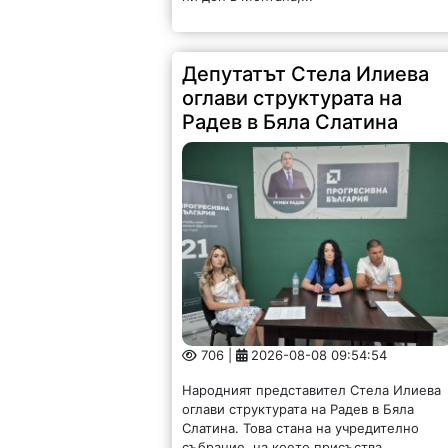
Депутатът Стела Илиева
оглави структурата на
Радев в Бяла Слатина
706 |
2026-08-08 09:54:54
Народният представител Стела Илиева
оглави структурата на Радев в Бяла
Слатина. Това стана на учредително
събрание, на което присъства