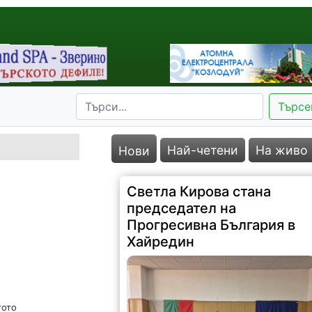
Търсе
Най-четени
На живо
Нови
Светла Кирова стана
председател на
Прогресивна България в
Хайредин
тото