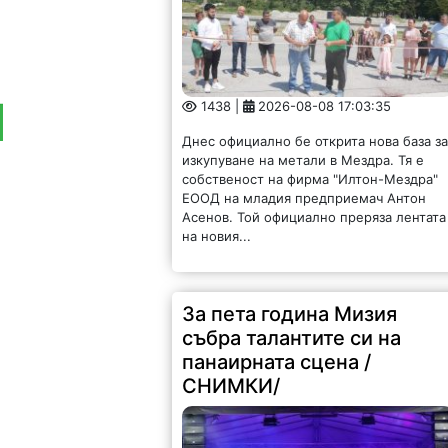
1438 |
2026-08-08 17:03:35
Днес официално бе открита нова база з
изкупуване на метали в Мездра. Тя е
собственост на фирма "Илтон-Мездра"
ЕООД на младия предприемач Антон
Асенов. Той официално преряза лентата
на новия...
За пета година Мизия
събра талантите си на
панаирната сцена /
СНИМКИ/