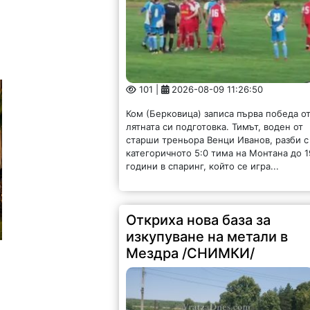
101 |
2026-08-09 11:26:50
Ком (Берковица) записа първа победа о
лятната си подготовка. Тимът, воден от
старши треньора Венци Иванов, разби с
категоричното 5:0 тима на Монтана до 1
години в спаринг, който се игра...
Откриха нова база за
изкупуване на метали в
Мездра /СНИМКИ/