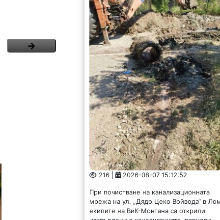
216 |
2026-08-07 15:12:52
При почистване на канализационната
мрежа на ул. „Дядо Цеко Войвода“ в Ло
екипите на ВиК-Монтана са открили
изхвърлени в канализацията, парцали,