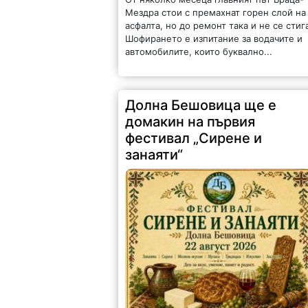
Мездра стои с премахнат горен слой на
асфалта, но до ремонт така и не се стиг
Шофирането е изпитание за водачите и
автомобилите, които буквално...
Долна Бешовица ще е
домакин на първия
фестивал „Сирене и
занаяти“