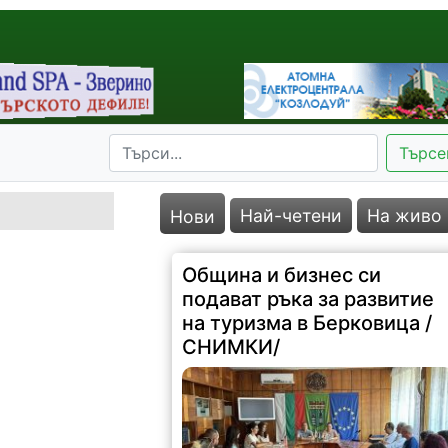
Търсе
Най-четени
На живо
Нови
Община и бизнес си
подават ръка за развитие
на туризма в Берковица /
СНИМКИ/