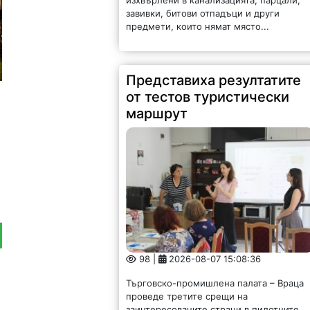
завивки, битови отпадъци и други
предмети, които нямат място...
Представиха резултатите
от тестов туристически
маршрут
98 |
2026-08-07 15:08:36
Търговско-промишлена палата – Враца
проведе третите срещи на
заинтересованите страни в пилотните