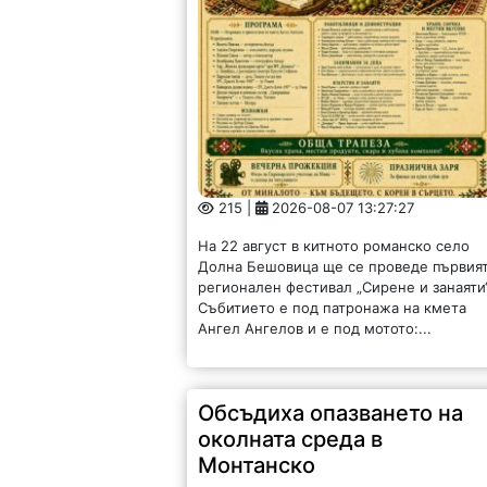
215 |
2026-08-07 13:27:27
На 22 август в китното романско село
Долна Бешовица ще се проведе първия
регионален фестивал „Сирене и занаяти“
Събитието е под патронажа на кмета
Ангел Ангелов и е под мотото:...
Обсъдиха опазването на
околната среда в
Монтанско