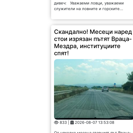
дивеч: Уважаеми ловци, уважаеми
служители на ловните и горските...
Скандално! Месеци наред
стои изрязан пътят Враца-
Мездра, институциите
спят!
833 |
2026-08-07 13:53:08
От няколко месеца главният път Враца-