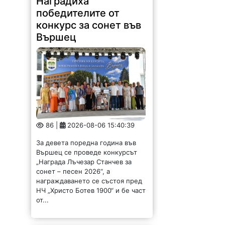
конкурс за сонет във
Вършец
86 |
2026-08-06 15:40:39
За девета поредна година във
Вършец се проведе конкурсът
„Награда Лъчезар Станчев за
сонет – песен 2026“, а
награждаването се състоя пред
НЧ „Христо Ботев 1900“ и бе част
от...
Откриха клуб за