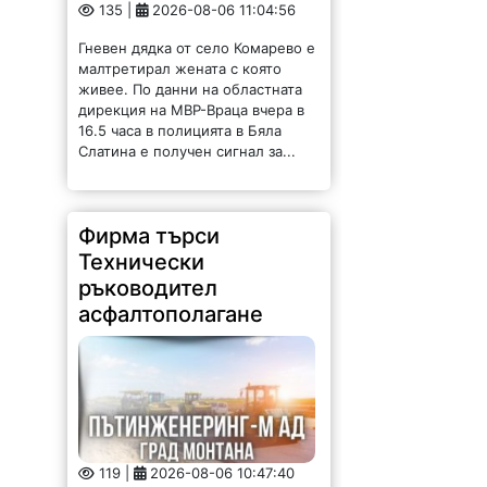
Гневен дядка от село Комарево е
малтретирал жената с която
живее. По данни на областната
дирекция на МВР-Враца вчера в
16.5 часа в полицията в Бяла
Слатина е получен сигнал за...
Фирма търси
Технически
ръководител
асфалтополагане
119 |
2026-08-06 10:47:40
Във връзка с изпълнението на
обекти на дружеството в Община