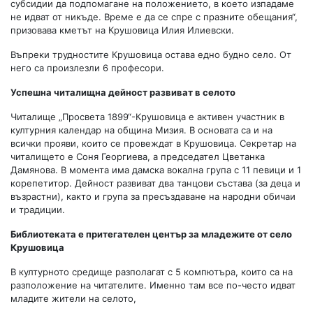
субсидии да подпомагане на положението, в което изпадаме
не идват от никъде. Време е да се спре с празните обещания“,
призовава кметът на Крушовица Илия Илиевски.
Въпреки трудностите Крушовица остава едно будно село. От
него са произлезли 6 професори.
Успешна читалищна дейност развиват в селото
Читалище „Просвета 1899“-Крушовица е активен участник в
културния календар на община Мизия. В основата са и на
всички прояви, които се провеждат в Крушовица. Секретар на
читалището е Соня Георгиева, а председател Цветанка
Дамянова. В момента има дамска вокална група с 11 певици и 1
корепетитор. Дейност развиват два танцови състава (за деца и
възрастни), както и група за пресъздаване на народни обичаи
и традиции.
Библиотеката е притегателен център за младежите от село
Крушовица
В културното средище разполагат с 5 компютъра, които са на
разположение на читателите. Именно там все по-често идват
младите жители на селото,