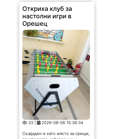
настолни игри в
Орешец
33 |
2026-08-06 15:36:34
Създаден е като място за срещи,
приятелства, забавление и
общуване – без телефони и
екрани, но с много усмивки,