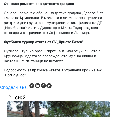
Основен ремонт чака детската градина
Основен ремонт е обещан за детска градина „Здравец“ от
кмета на Крушовица. В момента в детското заведение са
разкрити две групи, а то функционира като филиал на ДГ
„Незабравка“-Мизия. Директор е Милка Тодорова, която
отговаря и за градините в Софрониево и Липница.
Футболен турнир стягат от ОУ „Христо Ботев“
Футболен турнир организират на 19 май от училището в
Крушовица. Идеята за провеждането му е на бивши и
настоящи възпитаници на школото.
Подробности за празника четете в утрешния брой на в-к
"Враца днес"
Сподели във:
сн:2