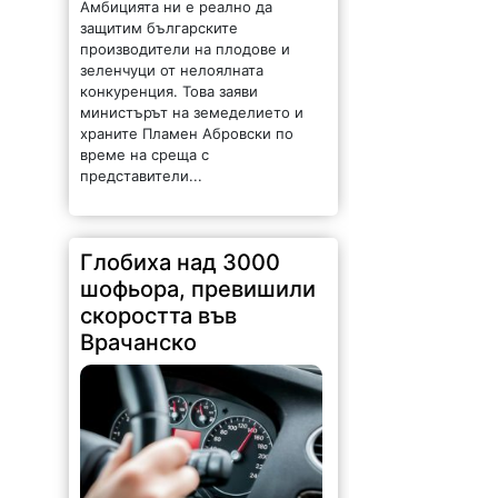
зеленчуци от нелоялната
конкуренция. Това заяви
министърът на земеделието и
храните Пламен Абровски по
време на среща с
представители...
Глобиха над 3000
шофьора, превишили
скоростта във
Врачанско
137 |
2026-08-06 11:20:20