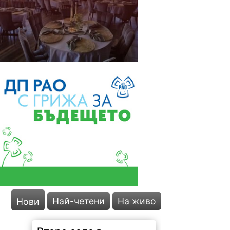
Най-четени
На живо
Нови
Второ село в
Монтанско е на воден