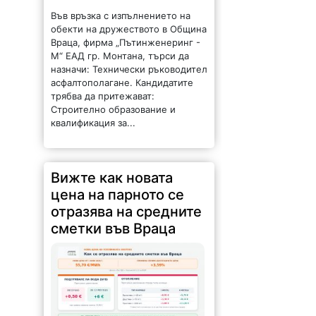
Враца, фирма „Пътинженеринг -
М“ ЕАД гр. Монтана, търси да
назначи: Технически ръководител
асфалтополагане. Кандидатите
трябва да притежават:
Строително образование и
квалификация за...
Вижте как новата
цена на парното се
отразява на средните
сметки във Враца
119 |
2026-08-06 09:57:22