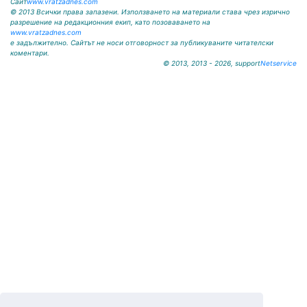
Сайт
www.vratzadnes.com
© 2013 Всички права запазени. Използването на материали става чрез изрично
разрешение на редакционния екип, като позоваването на
www.vratzadnes.com
е задължително. Сайтът не носи отговорност за публикуваните читателски
коментари.
© 2013, 2013 - 2026, support
Netservice