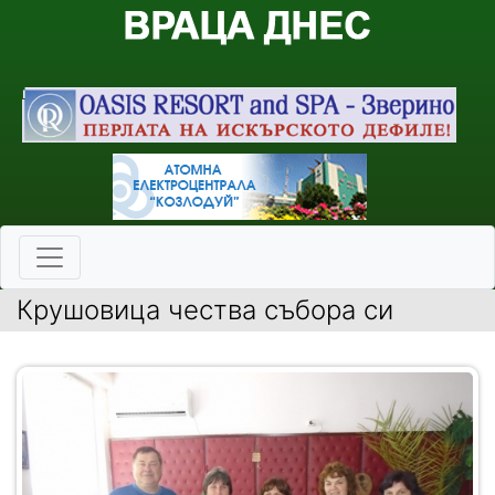
Крушовица чества събора си