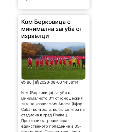
Ком Берковица с
минимална загуба от
израелци
86 |
2026-08-06 14:56:14
Ком (Берковица) загуби с
минималното 0:1 от юношеския
тим на израелския Апоел (Кфар
Саба) контрола, която се игра на
стадиона в град Правец.
Противникът реализира
единственото попадение в 35-
ата минута. Старши треньорът...