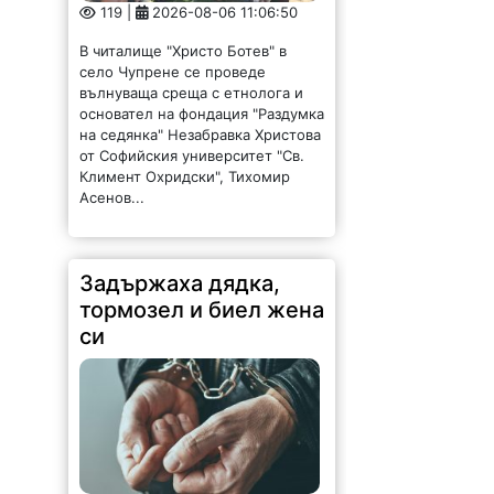
В читалище "Христо Ботев" в
село Чупрене се проведе
вълнуваща среща с етнолога и
основател на фондация "Раздумка
на седянка" Незабравка Христова
от Софийския университет "Св.
Климент Охридски", Тихомир
Асенов...
Задържаха дядка,
тормозел и биел жена
си
135 |
2026-08-06 11:04:56