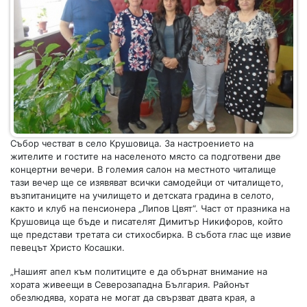
Събор честват в село Крушовица. За настроението на
жителите и гостите на населеното място са подготвени две
концертни вечери. В големия салон на местното читалище
тази вечер ще се изявяват всички самодейци от читалището,
възпитаниците на училището и детската градина в селото,
както и клуб на пенсионера „Липов Цвят“. Част от празника на
Крушовица ще бъде и писателят Димитър Никифоров, който
ще представи третата си стихосбирка. В събота глас ще извие
певецът Христо Косашки.
„Нашият апел към политиците е да обърнат внимание на
хората живеещи в Северозападна България. Районът
обезлюдява, хората не могат да свързват двата края, а