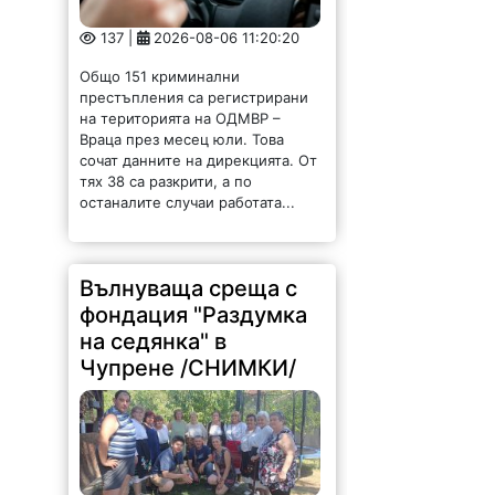
Общо 151 криминални
престъпления са регистрирани
на територията на ОДМВР –
Враца през месец юли. Това
сочат данните на дирекцията. От
тях 38 са разкрити, а по
останалите случаи работата...
Вълнуваща среща с
фондация "Раздумка
на седянка" в
Чупрене /СНИМКИ/
119 |
2026-08-06 11:06:50