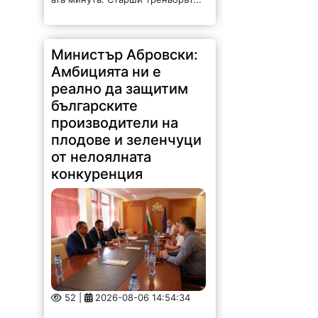
Министър Абровски:
Амбицията ни е
реално да защитим
българските
производители на
плодове и зеленчуци
от нелоялната
конкуренция
52 |
2026-08-06 14:54:34
Амбицията ни е реално да
защитим българските
производители на плодове и