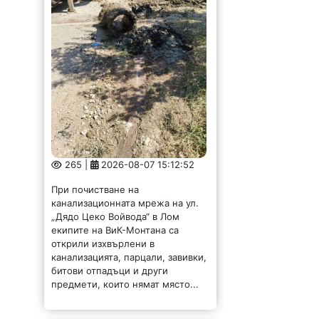
265 |
2026-08-07 15:12:52
При почистване на
канализационната мрежа на ул.
„Дядо Цеко Войвода“ в Лом
екипите на ВиК-Монтана са
открили изхвърлени в
канализацията, парцали, завивки,
битови отпадъци и други
предмети, които нямат място...