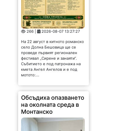
266 |
2026-08-07 13:27:27
На 22 август в китното романско
село Долна Бешовица ще се
проведе първият регионален
фестивал „Сирене и занаяти“.
Събитието е под патронажа на
кмета Ангел Ангелов и е под
мотото:...
Обсъдиха опазването
на околната среда в
Монтанско