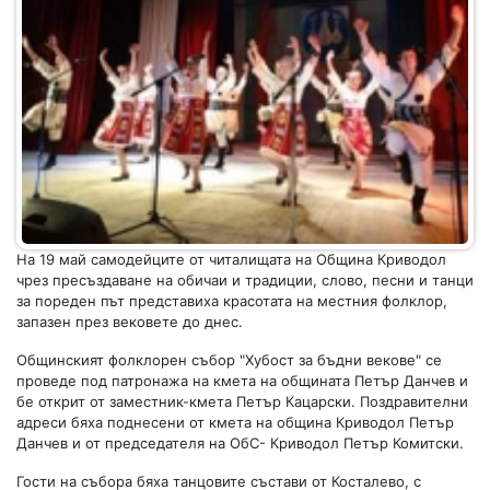
На 19 май самодейците от читалищата на Община Криводол
чрез пресъздаване на обичаи и традиции, слово, песни и танци
за пореден път представиха красотата на местния фолклор,
запазен през вековете до днес.
Общинският фолклорен събор "Хубост за бъдни векове" се
проведе под патронажа на кмета на общината Петър Данчев и
бе открит от заместник-кмета Петър Кацарски. Поздравителни
адреси бяха поднесени от кмета на община Криводол Петър
Данчев и от председателя на ОбС- Криводол Петър Комитски.
Гости на събора бяха танцовите състави от Косталево, с