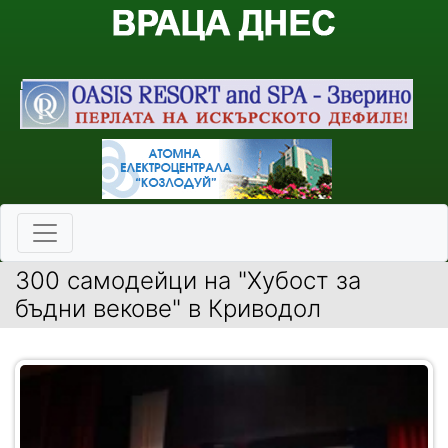
300 самодейци на "Хубост за
бъдни векове" в Криводол