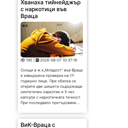
Хванаха тийнейджър
с наркотици във
Враца
195 |
2026-08-07 10:37:16
Снощи в ж.к„Младост“ във Враца
е извършена проверка на 17-
годишно лице. При обиска са
открити две шишета съдържащи
синтетичен наркотик и 5 vev
капсули с наркотичната течност.
При последвало претърсване...
ВиК-Враца с