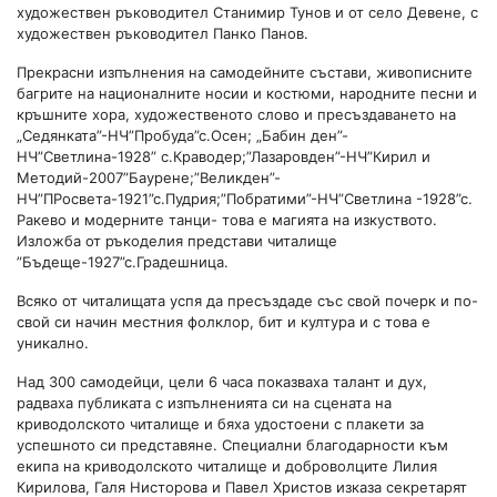
художествен ръководител Станимир Тунов и от село Девене, с
художествен ръководител Панко Панов.
Прекрасни изпълнения на самодейните състави, живописните
багрите на националните носии и костюми, народните песни и
кръшните хора, художественото слово и пресъздаването на
„Седянката”-НЧ”Пробуда”с.Осен; „Бабин ден”-
НЧ”Светлина-1928” с.Краводер;”Лазаровден”-НЧ”Кирил и
Методий-2007”Баурене;”Великден”-
НЧ”ПРосвета-1921”с.Пудрия;”Побратими”-НЧ”Светлина -1928”с.
Ракево и модерните танци- това е магията на изкуството.
Изложба от ръкоделия представи читалище
”Бъдеще-1927”с.Градешница.
Всяко от читалищата успя да пресъздаде със свой почерк и по-
свой си начин местния фолклор, бит и култура и с това е
уникално.
Над 300 самодейци, цели 6 часа показваха талант и дух,
радваха публиката с изпълненията си на сцената на
криводолското читалище и бяха удостоени с плакети за
успешното си представяне. Специални благодарности към
екипа на криводолското читалище и доброволците Лилия
Кирилова, Галя Нисторова и Павел Христов изказа секретарят