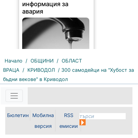
информация за
авария
Начало
/
ОБЩИНИ
/
ОБЛАСТ
ВРАЦА
/
КРИВОДОЛ
/ 300 самодейци на "Хубост за
215 |
2026-08-07 10:31:48
бъдни векове" в Криводол
"Водоснабдяване и канализация“
ООД – Враца уведомява своите
потребители, че поради
възникнала аварийна ситуация е
спряно водоподаването в
ул."Никола Вапцаров" днес
Бюлетин
Мобилна
RSS
07.08.2026г. до отстраняване на
аварията. Тел.: 092 66 11 19 Тел.:
версия
емисии
0889 316...