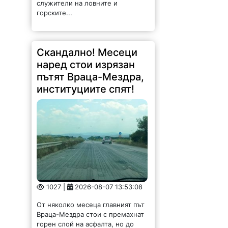
горските...
Скандално! Месеци
наред стои изрязан
пътят Враца-Мездра,
институциите спят!
1027 |
2026-08-07 13:53:08
От няколко месеца главният път
Враца-Мездра стои с премахнат
горен слой на асфалта, но до