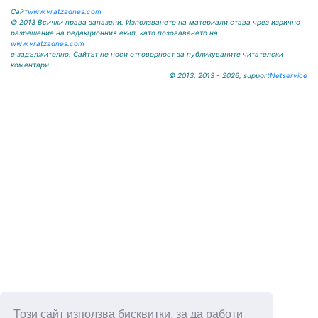
Сайт
www.vratzadnes.com
© 2013 Всички права запазени. Използването на материали става чрез изрично
разрешение на редакционния екип, като позоваването на
www.vratzadnes.com
е задължително. Сайтът не носи отговорност за публикуваните читателски
коментари.
© 2013, 2013 - 2026, support
Netservice
Този сайт използва бисквитки, за да работи