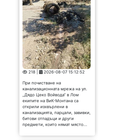
218 |
2026-08-07 15:12:52
При почистване на
канализационната мрежа на ул.
„Дядо Цеко Войвода“ в Лом
екипите на ВиК-Монтана са
открили изхвърлени в
канализацията, парцали, завивки,
битови отпадъци и други
предмети, които нямат място...