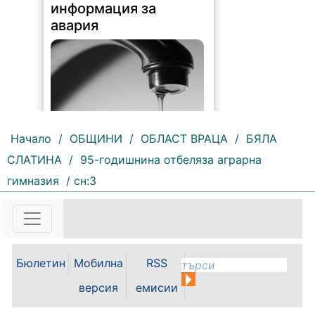
информация за
авария
Начало
/
ОБЩИНИ
/
ОБЛАСТ ВРАЦА
/
БЯЛА
СЛАТИНА
/
95-годишнина отбеляза аграрна
195 |
2026-08-07 10:31:48
гимназия
/ сн:3
"Водоснабдяване и канализация“
ООД – Враца уведомява своите
потребители, че поради
възникнала аварийна ситуация е
спряно водоподаването в
ул."Никола Вапцаров" днес
Бюлетин
Мобилна
RSS
07.08.2026г. до отстраняване на
аварията. Тел.: 092 66 11 19 Тел.:
версия
емисии
0889 316...