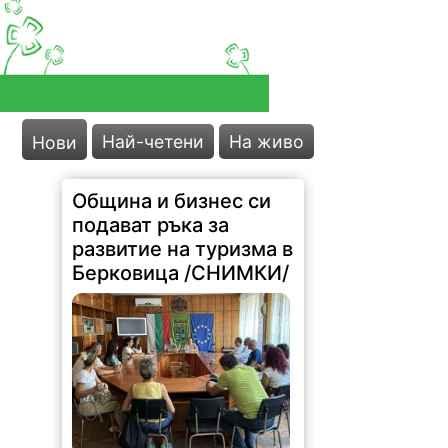
Най-четени
На живо
Нови
Община и бизнес си
подават ръка за
развитие на туризма в
Берковица /СНИМКИ/