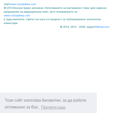
Сайт
www.vratzadnes.com
© 2013 Всички права запазени. Използването на материали става чрез изрично
разрешение на редакционния екип, като позоваването на
www.vratzadnes.com
е задължително. Сайтът не носи отговорност за публикуваните читателски
коментари.
© 2013, 2013 - 2026, support
Netservice
Този сайт използва бисквитки, за да работи
оптимално за Вас.
Прочети още