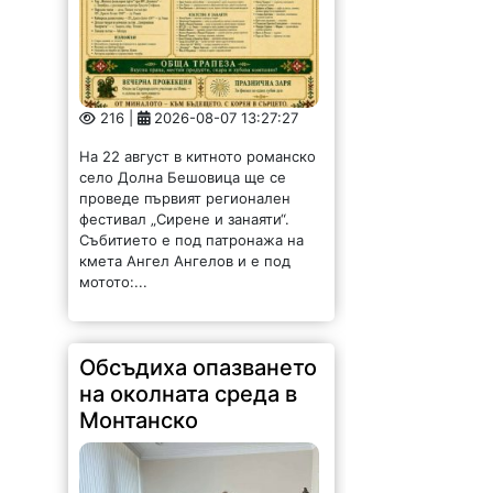
216 |
2026-08-07 13:27:27
На 22 август в китното романско
село Долна Бешовица ще се
проведе първият регионален
фестивал „Сирене и занаяти“.
Събитието е под патронажа на
кмета Ангел Ангелов и е под
мотото:...
Обсъдиха опазването
на околната среда в
Монтанско