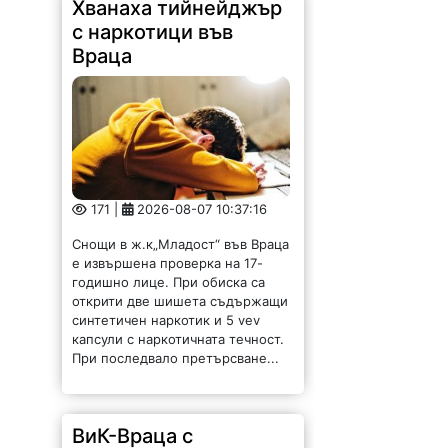
Хванаха тийнейджър
с наркотици във
Враца
171 |
2026-08-07 10:37:16
Снощи в ж.к„Младост“ във Враца
е извършена проверка на 17-
годишно лице. При обиска са
открити две шишета съдържащи
синтетичен наркотик и 5 vev
капсули с наркотичната течност.
При последвало претърсване...
ВиК-Враца с