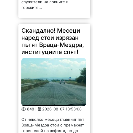
служители на ловните и
горските...
Скандално! Месеци
наред стои изрязан
пътят Враца-Мездра,
институциите спят!
848 |
2026-08-07 13:53:08
От няколко месеца главният път
Враца-Мездра стои с премахнат
горен слой на асфалта, но до