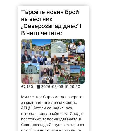
Търсете новия брой
на вестник
„Северозапад днес“!
В него четете:
180 |
2026-08-06 19:29:30
Министър: Спряхме далаверата
за скандалните ливади около
АЕЦ! Жители се надигнаха
отново срещу разбит път Следят
постоянно водоснабдяването в
Северозапада Отпуснаха пари за
опустошено от пожар училище