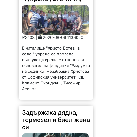
133 |
2026-08-06 11:06:50
В читалище "Христо Ботев" в
село Чупрене се проведе
вълнуваща среща с етнолога и
основател на фондация "Раздумка
на седянка" Незабравка Христова
от Софийския университет "Св.
Климент Охридски", Тихомир
Асенов...
Задържаха дядка,
тормозел и биел жена
си