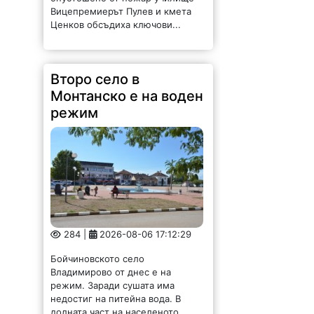
Вицепремиерът Пулев и кмета
Ценков обсъдиха ключови...
Второ село в
Монтанско е на воден
режим
284 |
2026-08-06 17:12:29
Бойчиновското село
Владимирово от днес е на
режим. Заради сушата има
недостиг на питейна вода. В
долната част на населеното