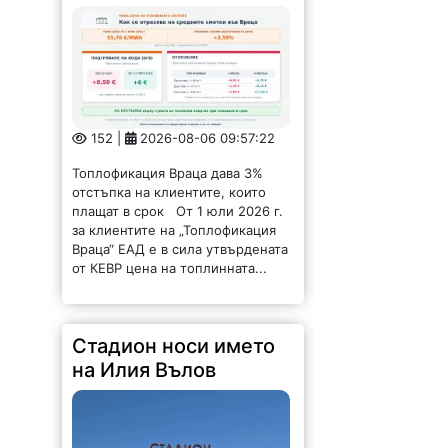
152 |
2026-08-06 09:57:22
Топлофикация Враца дава 3%
отстъпка на клиентите, които
плащат в срок От 1 юли 2026 г.
за клиентите на „Топлофикация
Враца“ ЕАД е в сила утвърдената
от КЕВР цена на топлинната...
Стадион носи името
на Илия Вълов