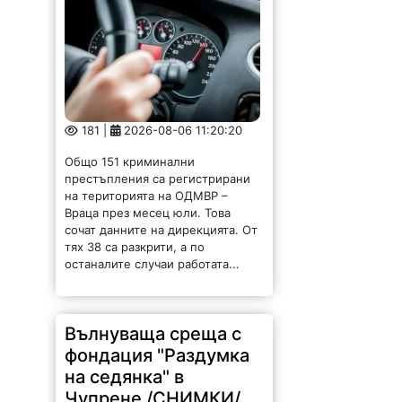
181 |
2026-08-06 11:20:20
Общо 151 криминални
престъпления са регистрирани
на територията на ОДМВР –
Враца през месец юли. Това
сочат данните на дирекцията. От
тях 38 са разкрити, а по
останалите случаи работата...
Вълнуваща среща с
фондация "Раздумка
на седянка" в
Чупрене /СНИМКИ/