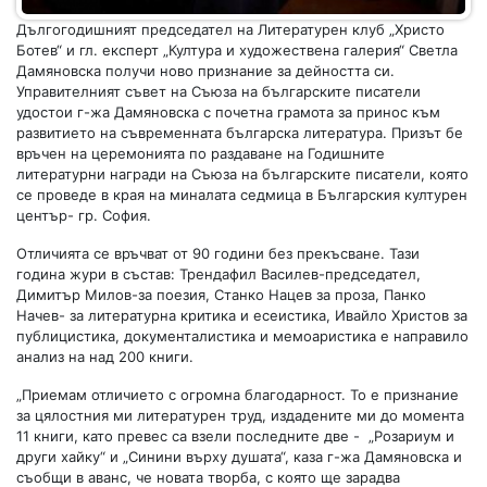
Дългогодишният председател на Литературен клуб „Христо
Ботев“ и гл. експерт „Култура и художествена галерия“ Светла
Дамяновска получи ново признание за дейността си.
Управителният съвет на Съюза на българските писатели
удостои г-жа Дамяновска с почетна грамота за принос към
развитието на съвременната българска литература. Призът бе
връчен на церемонията по раздаване на Годишните
литературни награди на Съюза на българските писатели, която
се проведе в края на миналата седмица в Българския културен
център- гр. София.
Отличията се връчват от 90 години без прекъсване. Тази
година жури в състав: Трендафил Василев-председател,
Димитър Милов-за поезия, Станко Нацев за проза, Панко
Начев- за литературна критика и есеистика, Ивайло Христов за
публицистика, документалистика и мемоаристика е направило
анализ на над 200 книги.
„Приемам отличието с огромна благодарност. То е признание
за цялостния ми литературен труд, издадените ми до момента
11 книги, като превес са взели последните две - „Розариум и
други хайку“ и „Синини върху душата“, каза г-жа Дамяновска и
съобщи в аванс, че новата творба, с която ще зарадва