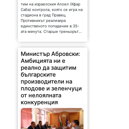
тим на израелския Апоел (Кфар
Саба) контрола, която се игра на
стадиона в град Правец.
Противникът реализира
единственото попадение в 35-
ата минута. Старши треньорът...
Министър Абровски:
Амбицията ни е
реално да защитим
българските
производители на
плодове и зеленчуци
от нелоялната
конкуренция