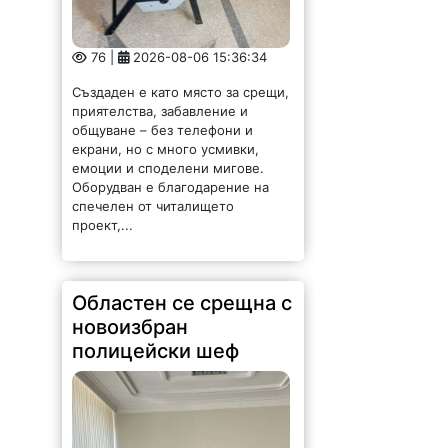
76 |
2026-08-06 15:36:34
Създаден е като място за срещи,
приятелства, забавление и
общуване – без телефони и
екрани, но с много усмивки,
емоции и споделени мигове.
Оборудван е благодарение на
спечелен от читалището
проект,...
Областен се срещна с
новоизбран
полицейски шеф