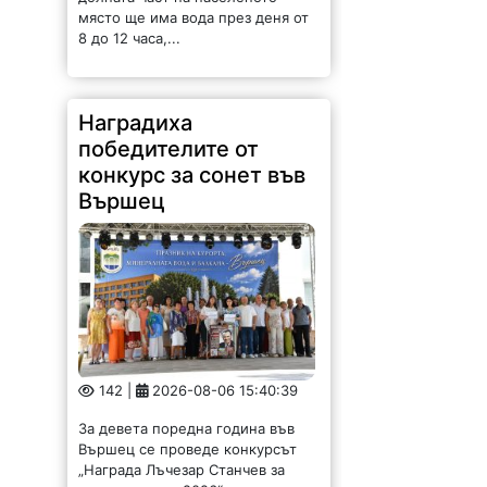
място ще има вода през деня от
8 до 12 часа,...
Наградиха
победителите от
конкурс за сонет във
Вършец
142 |
2026-08-06 15:40:39
За девета поредна година във
Вършец се проведе конкурсът
„Награда Лъчезар Станчев за
сонет – песен 2026“, а