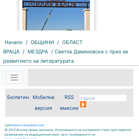
Начало
/
ОБЩИНИ
/
ОБЛАСТ
ВРАЦА
/
МЕЗДРА
/ Светла Дамяновска с приз за
159 |
2026-08-06 09:55:43
развитието на литературата
С футболна среща между
юношеските отбори на "Мизия" /
Кнежа/ и "Ботев" /Враца/ ще
бъде открит градския стадион в
Кнежа. Спортното съоръжение
Бюлетин
Мобилна
RSS
носи името на легендарния
вратар от близкото минало
версия
емисии
Илия...
Сайт
www.vratzadnes.com
© 2013 Всички права запазени. Използването на материали става чрез изрично
разрешение на редакционния екип, като позоваването на