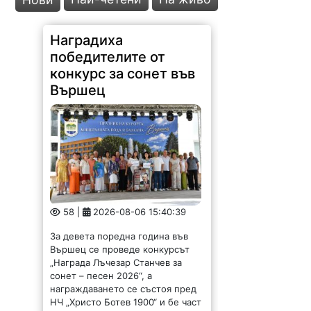
Наградиха
победителите от
конкурс за сонет във
Вършец
58 |
2026-08-06 15:40:39
За девета поредна година във
Вършец се проведе конкурсът
„Награда Лъчезар Станчев за
сонет – песен 2026“, а
награждаването се състоя пред
НЧ „Христо Ботев 1900“ и бе част