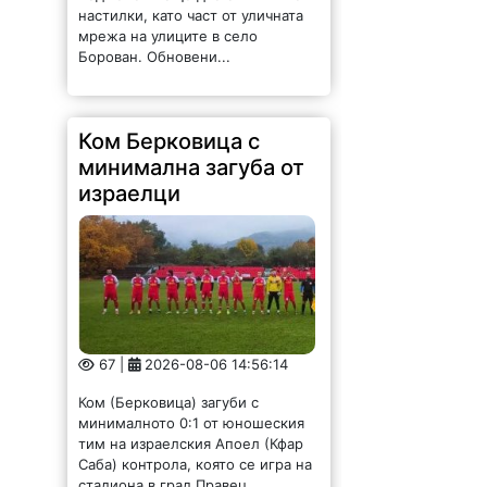
настилки, като част от уличната
мрежа на улиците в село
Борован. Обновени...
Ком Берковица с
минимална загуба от
израелци
67 |
2026-08-06 14:56:14
Ком (Берковица) загуби с
минималното 0:1 от юношеския
тим на израелския Апоел (Кфар
Саба) контрола, която се игра на
стадиона в град Правец.