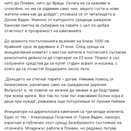
нито до Плевен, нито до Враца. Селата ни са красиви и
спокойни, но им се радваме само ние, защото гости и нови
жители няма как да дойдат“, оплакаха се от читалището в
Долни Вадин. Именно от културното средище разкрили
банкова сметка за събиране на парите с цел по-добра
отчетност и прозрачност на кампанията.
До момента постъпленията възлизат на близо 1000 лв.
Крайният срок за даряване е 21 юни. След среща на
инициативния комитет с местни жители е постигнато съгласие
ремонтните дейности да стартират на 23 юни. Планът е със
събраните средства да се купят студен асфалт и косачка, с
която да се почистят бордюрите около пътя.
„Докъдето ни стигнат парите – дотам. Нямаме помощ от
бизнесмени, разчитаме само на граждански дарения.
Въпросът е, че повече не можем да чакаме и да бедстваме
при всеки валеж. Все пак по този път извозваме болни хора и
деца при нужда“, разказаха още потърпевши от лунния пейзаж.
Инициатори на дарителската кампания са три млади момчета.
Един от тях – Александър Георгиев от Горни Вадин, наскоро
изригнал в публичен пост срещу безобразното състояние на
отсечката. Младежът работи в Плевен, но редовно пътува