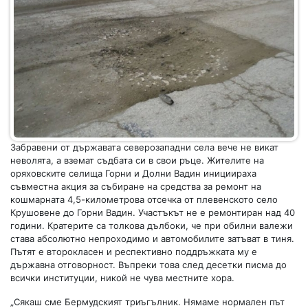
Забравени от държавата северозападни села вече не викат
неволята, а вземат съдбата си в свои ръце. Жителите на
оряховските селища Горни и Долни Вадин инициираха
съвместна акция за събиране на средства за ремонт на
кошмарната 4,5-километрова отсечка от плевенското село
Крушовене до Горни Вадин. Участъкът не е ремонтиран над 40
години. Кратерите са толкова дълбоки, че при обилни валежи
става абсолютно непроходимо и автомобилите затъват в тиня.
Пътят е второкласен и респективно поддръжката му е
държавна отговорност. Въпреки това след десетки писма до
всички институции, никой не чува местните хора.
„Сякаш сме Бермудският триъгълник. Нямаме нормален път