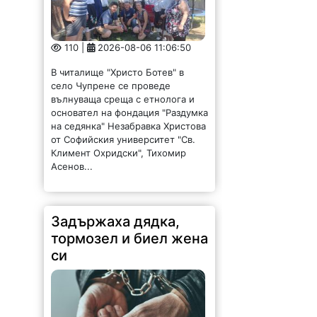
110 |
2026-08-06 11:06:50
В читалище "Христо Ботев" в
село Чупрене се проведе
вълнуваща среща с етнолога и
основател на фондация "Раздумка
на седянка" Незабравка Христова
от Софийския университет "Св.
Климент Охридски", Тихомир
Асенов...
Задържаха дядка,
тормозел и биел жена
си