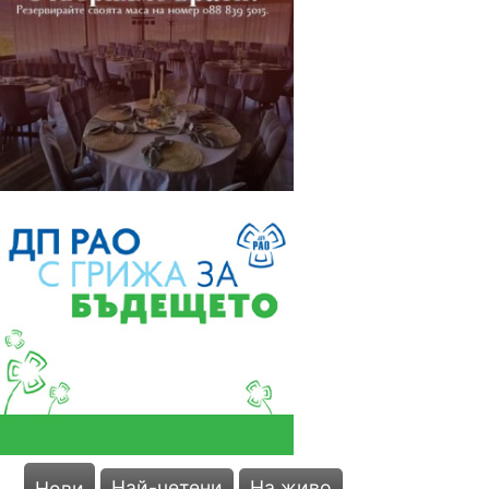
Най-четени
На живо
Нови