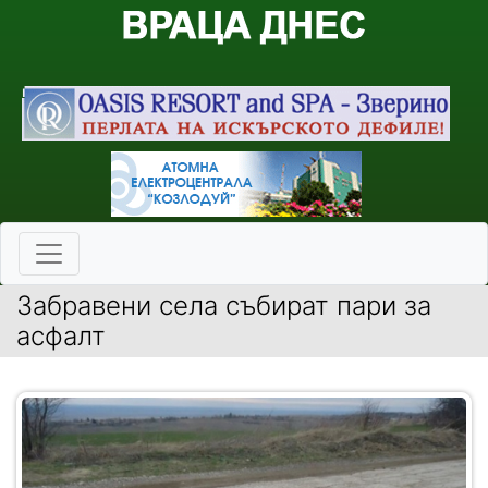
Забравени села събират пари за
асфалт