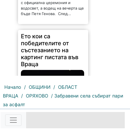
с официална церемония и
водосвет, а водещ на вечерта ще
бъде Петя Генова. След...
Ето кои са
победителите от
състезанието на
картинг пистата във
Враца
Начало
/
ОБЩИНИ
/
ОБЛАСТ
ВРАЦА
/
ОРЯХОВО
/ Забравени села събират пари
за асфалт
107 |
2026-08-06 09:46:54
Общо 28 пилоти взеха участие в
Купа Гърков „Визия 3“.