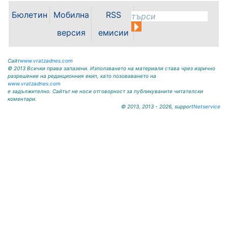
Надпреварата се проведе в
Бюлетин
Мобилна
RSS
необичаен формат на 30 юли, 31
юли и 1 август на картинг пистата
версия
емисии
във Враца. Всички...
Сайт
www.vratzadnes.com
© 2013 Всички права запазени. Използването на материали става чрез изрично
разрешение на редакционния екип, като позоваването на
www.vratzadnes.com
е задължително. Сайтът не носи отговорност за публикуваните читателски
коментари.
© 2013, 2013 - 2026, support
Netservice