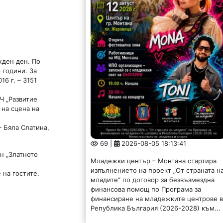
жден ден. По
 години. За
6 г. – 3151
Ч „Развитие
 на сцена на
 Бяла Слатина,
69 |
2026-08-05 18:13:41
ен „Златното
Младежки център – Монтана стартира
изпълнението на проект „От страната н
 на гостите.
младите“ по договор за безвъзмездна
финансова помощ по Програма за
финансиране на младежките центрове 
Република България (2026-2028) към...