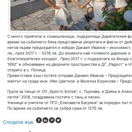
С много приятели и съмишленици, подкрепящи Дарителския фон
време на събитието бяха представени резултати и факти от дей
негов първи председател е избран Данаил Иванов – икономист, о
лв., през 2017 г. - 5218 лв. До момента най-голямото дарение е
благотворителен концерт. През 2017 г. с подкрепата на Фонда 
1892” и обновяване на дворните пространства в ДГ „Радост” и Н
открито в с. Попица.
Приветствие към гостите отправи Данаил Иванов – Председател
кметът на града инж. Иво Цветков и Веселка Борисова – Предс
Група за танци от ОУ „Христо Ботев”, с. Търнава, и Даяна и Ал
петле” 2018, поздравиха гостите с танц и песен.
Ученици и учители от ПГО „Елисавета Багряна” за пореден път 
По време на събитието се събра сума от 1275 лв.
Сподели във: