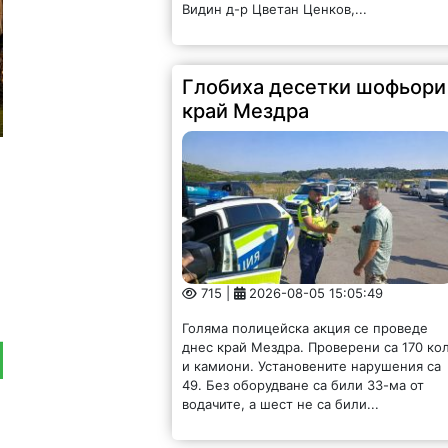
Видин д-р Цветан Ценков,...
Глобиха десетки шофьори
край Мездра
715 |
2026-08-05 15:05:49
Голяма полицейска акция се проведе
днес край Мездра. Проверени са 170 ко
и камиони. Установените нарушения са
49. Без оборудване са били 33-ма от
водачите, а шест не са били...