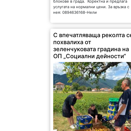
блокове в града. Коректна и предлага
услугата на нормални цени. За връзка с
нея: 0894636168-Нели
С впечатляваща реколта с
похвалиха от
зеленчуковата градина на
ОП „Социални дейности“