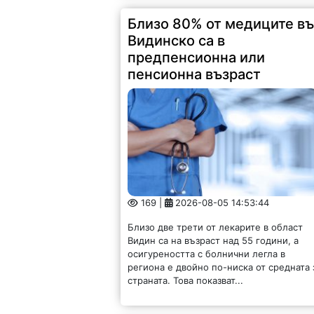
Близо 80% от медиците в
Видинско са в
предпенсионна или
пенсионна възраст
169 |
2026-08-05 14:53:44
Близо две трети от лекарите в област
Видин са на възраст над 55 години, а
осигуреността с болнични легла в
региона е двойно по-ниска от средната 
страната. Това показват...