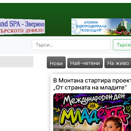
Търсе
Най-четени
На живо
Нови
В Монтана стартира проек
„От страната на младите“