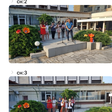
сн:2
сн:3