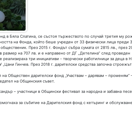
д в Бяла Слатина, се състоя тържеството по случай третия му ро
ността на Фонда, който беше учреден от 33 физически лица преди 3
бщественик. През 2015 г. Фондът събра сумата от 2815 лв., през 201
 в размер на 707 лв. и е направено от ДГ „Детелина” след проведен
се реализираха три инициативи - творчески работилници за деца в Н
У „Цани Гинчев. През 2018 г. дарителски средства започна строежът
 на Обществен дарителски фонд „Участвам – дарявам – променям” –
едател на Общинския съвет.
ександър – участници в Общински фестивал за народна и забавна пес
помогнаха за събитие на Дарителския фонд с кетъринг и обслужване