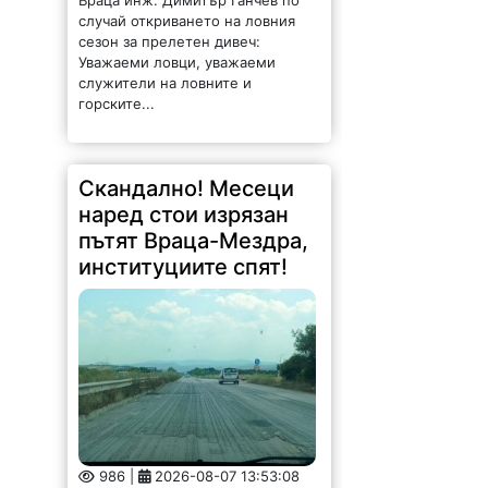
Враца инж. Димитър Ганчев по
случай откриването на ловния
сезон за прелетен дивеч:
Уважаеми ловци, уважаеми
служители на ловните и
горските...
Скандално! Месеци
наред стои изрязан
пътят Враца-Мездра,
институциите спят!
986 |
2026-08-07 13:53:08