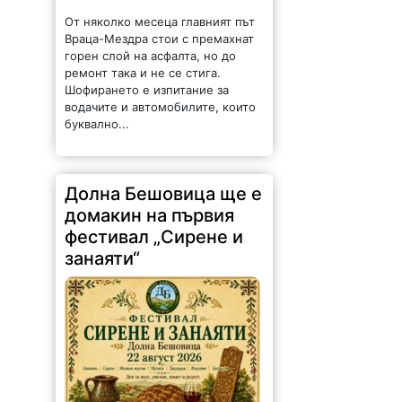
От няколко месеца главният път
Враца-Мездра стои с премахнат
горен слой на асфалта, но до
ремонт така и не се стига.
Шофирането е изпитание за
водачите и автомобилите, които
буквално...
Долна Бешовица ще е
домакин на първия
фестивал „Сирене и
занаяти“