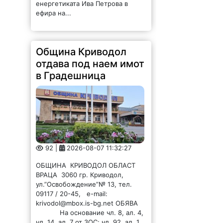
енергетиката Ива Петрова в
ефира на...
Община Криводол
отдава под наем имот
в Градешница
92 |
2026-08-07 11:32:27
ОБЩИНА КРИВОДОЛ ОБЛАСТ
ВРАЦА 3060 гр. Криводол,
ул.”Освобождение”№ 13, тел.
09117 / 20-45, e-mail:
krivodol@mbox.is-bg.net ОБЯВА
На основание чл. 8, ал. 4,
чл. 14, ал. 7 от ЗОС; чл. 92, ал. 1...