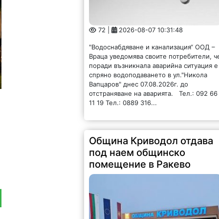
72 |
2026-08-07 10:31:48
"Водоснабдяване и канализация“ ООД –
Враца уведомява своите потребители, ч
поради възникнала аварийна ситуация е
спряно водоподаването в ул."Никола
Вапцаров" днес 07.08.2026г. до
отстраняване на аварията. Тел.: 092 66
11 19 Тел.: 0889 316...
Община Криводол отдава
под наем общинско
помещение в Ракево