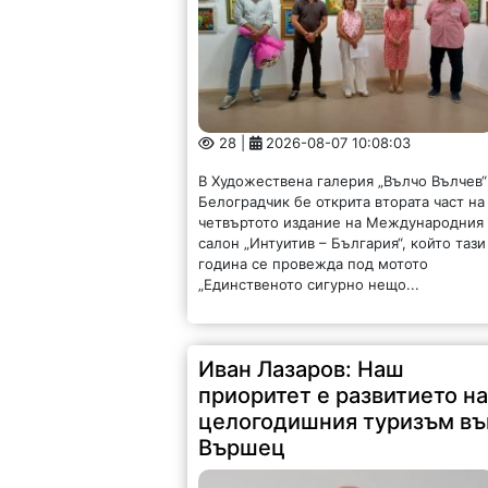
28 |
2026-08-07 10:08:03
В Художествена галерия „Вълчо Вълчев“
Белоградчик бе открита втората част на
четвъртото издание на Международния
салон „Интуитив – България“, който тази
година се провежда под мотото
„Единственото сигурно нещо...
Иван Лазаров: Наш
приоритет е развитието н
целогодишния туризъм въ
Вършец