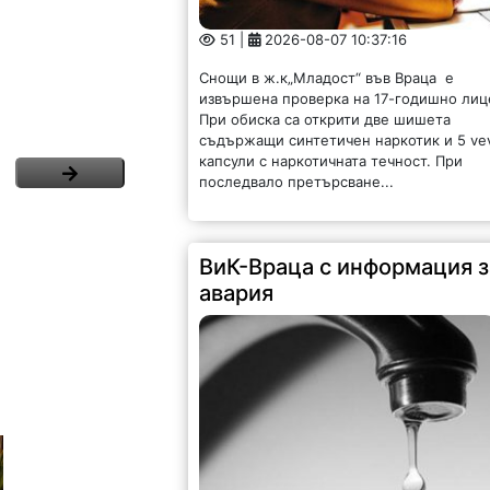
51 |
2026-08-07 10:37:16
Снощи в ж.к„Младост“ във Враца е
извършена проверка на 17-годишно лиц
При обиска са открити две шишета
съдържащи синтетичен наркотик и 5 ve
капсули с наркотичната течност. При
последвало претърсване...
ВиК-Враца с информация з
авария