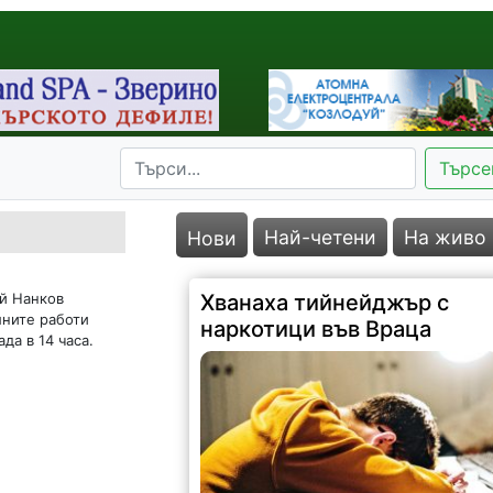
Търсе
Най-четени
На живо
Нови
й Нанков
Хванаха тийнейджър с
лните работи
наркотици във Враца
да в 14 часа.