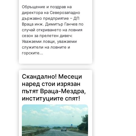
Враца инж. Димитър Ганчев по
случай откриването на ловния
сезон за прелетен дивеч:
Уважаеми ловци, уважаеми
служители на ловните и
горските...
Скандално! Месеци
наред стои изрязан
пътят Враца-Мездра,
институциите спят!