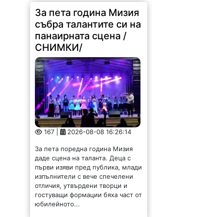
панаирната сцена /
СНИМКИ/
167 |
2026-08-08 16:26:14
За пета поредна година Мизия
даде сцена на таланта. Деца с
първи изяви пред публика, млади
изпълнители с вече спечелени
отличия, утвърдени творци и
гостуващи формации бяха част от
юбилейното...
Димитър Петров: