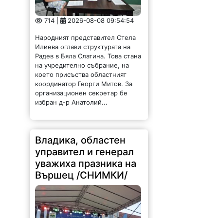
Народният представител Стела
Илиева оглави структурата на
Радев в Бяла Слатина. Това стана
на учредително събрание, на
което присъства областният
координатор Георги Митов. За
организационен секретар бе
избран д-р Анатолий...
Владика, областен
управител и генерал
уважиха празника на
Вършец /СНИМКИ/