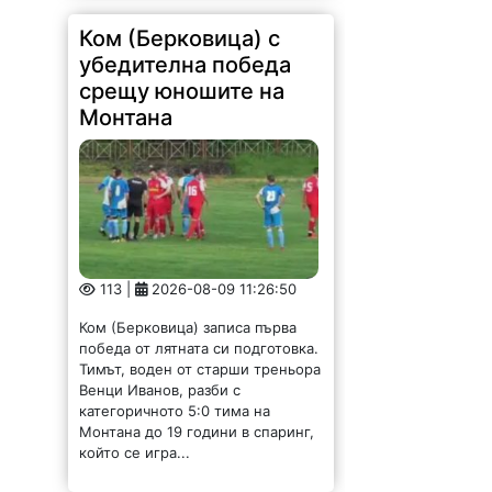
срещу юношите на
Монтана
113 |
2026-08-09 11:26:50
Ком (Берковица) записа първа
победа от лятната си подготовка.
Тимът, воден от старши треньора
Венци Иванов, разби с
категоричното 5:0 тима на
Монтана до 19 години в спаринг,
който се игра...
Откриха нова база за