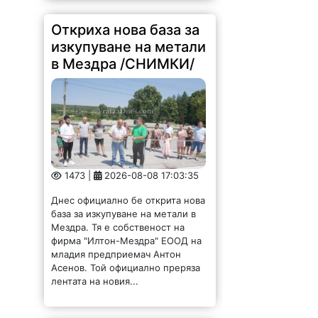
изкупуване на метали
в Мездра /СНИМКИ/
1473 |
2026-08-08 17:03:35
Днес официално бе открита нова
база за изкупуване на метали в
Мездра. Тя е собственост на
фирма "Илтон-Мездра" ЕООД на
младия предприемач Антон
Асенов. Той официално преряза
лентата на новия...
За пета година Мизия
събра талантите си на