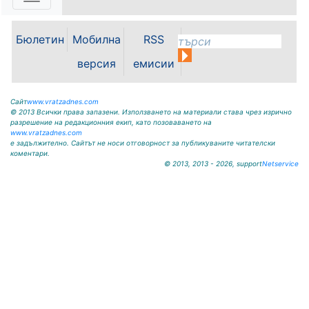
Дунав. Това заяви министърът на
енергетиката Ива Петрова в
ефира на...
Бюлетин
Мобилна
RSS
версия
емисии
Сайт
www.vratzadnes.com
© 2013 Всички права запазени. Използването на материали става чрез изрично
разрешение на редакционния екип, като позоваването на
www.vratzadnes.com
е задължително. Сайтът не носи отговорност за публикуваните читателски
коментари.
© 2013, 2013 - 2026, support
Netservice