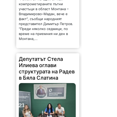
факт", съобщи народният
представител Димитър Петров.
"Преди няколко седмици, по
време на приемния ни ден в
Монтана,...
Депутатът Стела
Илиева оглави
структурата на Радев
в Бяла Слатина
714 |
2026-08-08 09:54:54