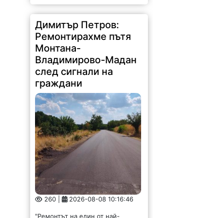
Ремонтирахме пътя
Монтана-
Владимирово-Мадан
след сигнали на
граждани
260 |
2026-08-08 10:16:46
"Ремонтът на един от най-
компрометираните пътни
участъци в област Монтана –
Владимирово–Мадан, вече е