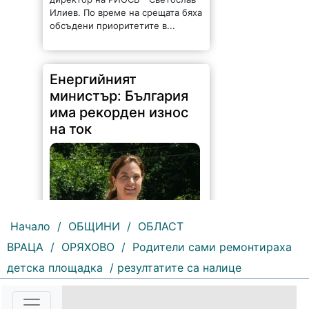
Енергийният
министър: България
има рекорден износ
на ток
170 |
2026-08-07 11:47:09
Начало
/
ОБЩИНИ
/
ОБЛАСТ
ВРАЦА
/
ОРЯХОВО
/
Родители сами ремонтираха
България изнася рекордни
количества електроенергия, а
детска площадка
/ резултатите са налице
АЕЦ „Козлодуй“ продължава да
работи без затруднения въпреки
рекордно ниските нива на река