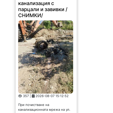
357 |
2026-08-07 15:12:52
При почистване на
канализационната мрежа на ул.
„Дядо Цеко Войвода“ в Лом
екипите на ВиК-Монтана са
открили изхвърлени в
канализацията, парцали, завивки,