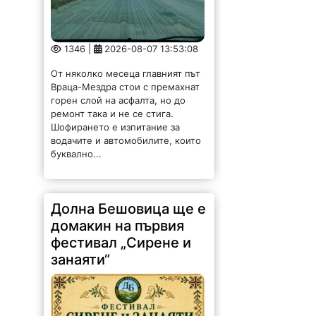
1346 |
2026-08-07 13:53:08
От няколко месеца главният път
Враца-Мездра стои с премахнат
горен слой на асфалта, но до
ремонт така и не се стига.
Шофирането е изпитание за
водачите и автомобилите, които
буквално...
Долна Бешовица ще е
домакин на първия
фестивал „Сирене и
занаяти“