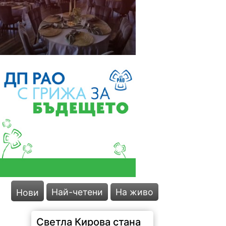
Светла Кирова стана
Най-четени
На живо
Нови
председател на
Прогресивна