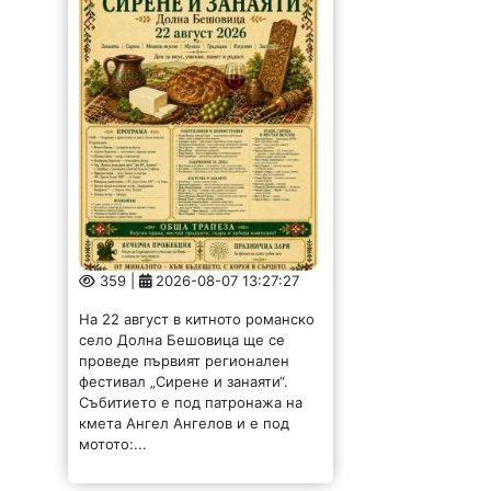
359 |
2026-08-07 13:27:27
На 22 август в китното романско
село Долна Бешовица ще се
проведе първият регионален
фестивал „Сирене и занаяти“.
Събитието е под патронажа на
кмета Ангел Ангелов и е под
мотото:...
Обсъдиха опазването
на околната среда в