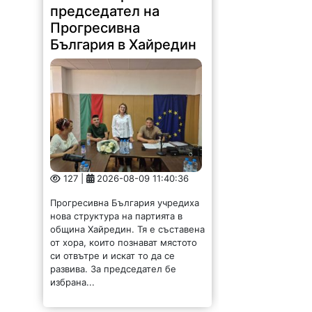
България в Хайредин
127 |
2026-08-09 11:40:36
Прогресивна България учредиха
нова структура на партията в
община Хайредин. Тя е съставена
от хора, които познават мястото
си отвътре и искат то да се
развива. За председател бе
избрана...
Ком (Берковица) с
убедителна победа