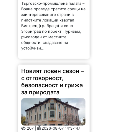
пилотните локации квартал
Бистрец (гр. Враца) и село
Згориград по проект „Туризъм,
ръководен от местните
общности: създаване на
устойчиви...
Новият ловен сезон –
с отговорност,
безопасност и грижа
за природата
207 |
2026-08-07 14:37:47
Обръщение и поздрав на
директора на Северозападно
държавно предприятие – ДП