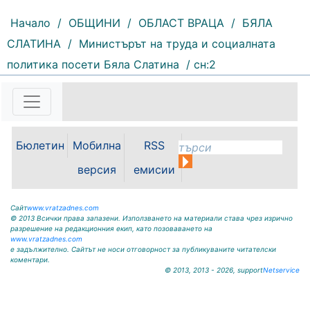
Начало
/
ОБЩИНИ
/
ОБЛАСТ ВРАЦА
/
БЯЛА
СЛАТИНА
/
Министърът на труда и социалната
политика посети Бяла Слатина
/ сн:2
105 |
2026-08-07 11:27:20
ОБЩИНА КРИВОДОЛ ОБЛАСТ
ВРАЦА 3060 гр. Криводол,
ул.”Освобождение”№ 13, тел.
09117 / 20-45, e-mail:
krivodol@dir.bg ОБЯВА На
Бюлетин
Мобилна
RSS
основание чл. 8, ал. 4, чл. 14, ал.
7 от ЗОС; чл. 92, ал. 1...
версия
емисии
Сайт
www.vratzadnes.com
© 2013 Всички права запазени. Използването на материали става чрез изрично
разрешение на редакционния екип, като позоваването на
www.vratzadnes.com
е задължително. Сайтът не носи отговорност за публикуваните читателски
коментари.
© 2013, 2013 - 2026, support
Netservice