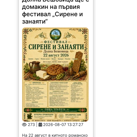
домакин на първия
фестивал „Сирене и
занаяти“
273 |
2026-08-07 13:27:27
На 22 август в китното романско
село Долна Бешовица ще се