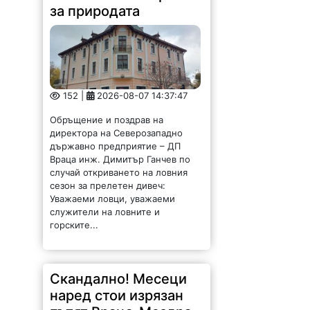
152 |
2026-08-07 14:37:47
Обръщение и поздрав на
директора на Северозападно
държавно предприятие – ДП
Враца инж. Димитър Ганчев по
случай откриването на ловния
сезон за прелетен дивеч:
Уважаеми ловци, уважаеми
служители на ловните и
горските...
Скандално! Месеци
наред стои изрязан
пътят Враца-Мездра,