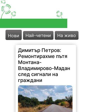
Най-четени
На живо
Нови
Димитър Петров:
Ремонтирахме пътя
Монтана-
Владимирово-Мадан
след сигнали на
граждани