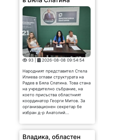
93 |
2026-08-08 09:54:54
Народният представител Стела
Илиева оглави структурата на
Радев в Бяла Слатина. Това стана
на учредително събрание, на
което присъства областният
координатор Георги Митов. За
организационен секретар бе
избран д-р Анатолий...
Владика, областен
управител и генерал