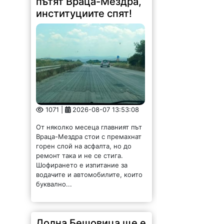
институциите спят!
1071 |
2026-08-07 13:53:08
От няколко месеца главният път
Враца-Мездра стои с премахнат
горен слой на асфалта, но до
ремонт така и не се стига.
Шофирането е изпитание за
водачите и автомобилите, които
буквално...
Долна Бешовица ще е