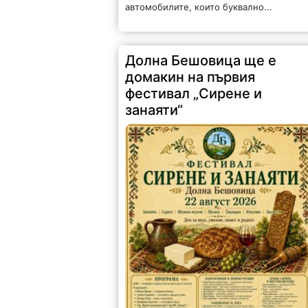
Долна Бешовица ще е
домакин на първия
фестивал „Сирене и
занаяти“