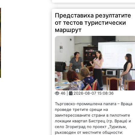
Представиха резултатите
от тестов туристически
маршрут
46 |
2026-08-07 15:08:36
Търговско-промишлена палата – Враца
проведе третите срещи на
заинтересованите страни в пилотните
локации квартал Бистрец (гр. Враца) и
село Згориград по проект „Туризъм,
ръководен от местните общности:
създаване на устойчиви...