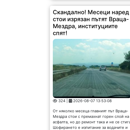
Скандално! Месеци наред
стои изрязан пътят Враца-
Мездра, институциите
спят!
324 |
2026-08-07 13:53:08
От няколко месеца главният път Враца-
Мездра стои с премахнат горен слой на
асфалта, но до ремонт така и не се стиг
Шофирането е изпитание за водачите и
автомобилите, които буквално...