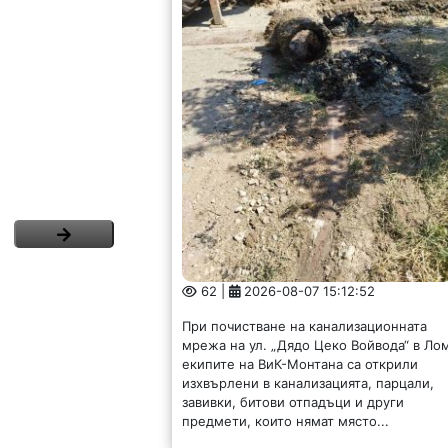
62 |
2026-08-07 15:12:52
При почистване на канализационната
мрежа на ул. „Дядо Цеко Войвода“ в Ло
екипите на ВиК-Монтана са открили
изхвърлени в канализацията, парцали,
завивки, битови отпадъци и други
предмети, които нямат място...