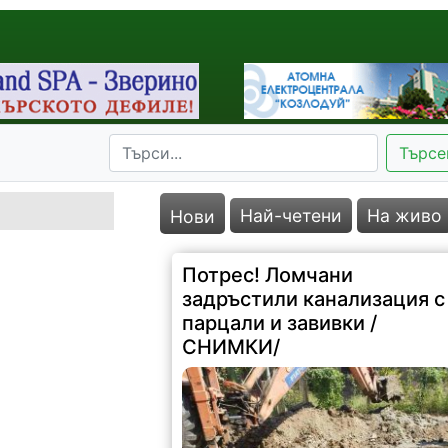
Търсе
Най-четени
На живо
Нови
Потрес! Ломчани
задръстили канализация с
парцали и завивки /
СНИМКИ/