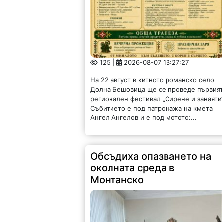
125 |
2026-08-07 13:27:27
На 22 август в китното романско село
Долна Бешовица ще се проведе първия
регионален фестивал „Сирене и занаяти“
Събитието е под патронажа на кмета
Ангел Ангелов и е под мотото:...
Обсъдиха опазването на
околната среда в
Монтанско