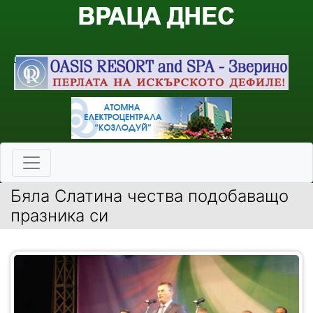
Бяла Слатина чества подобаващо
празника си