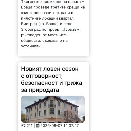
ръководен от местните
общности: създаване на
устойчиви...
Новият ловен сезон –
с отговорност,
безопасност и грижа
за природата
211 |
2026-08-07 14:37:47
Обръщение и поздрав на
директора на Северозападно
държавно предприятие – ДП
Враца инж. Димитър Ганчев по
случай откриването на ловния
сезон за прелетен дивеч: