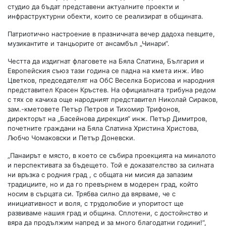
студио да бъдат представени актуалните проекти и
инфраструктурни обекти, които се реализират в общината.
Патриотично настроение в празничната вечер дадоха певците,
музикантите и танцьорите от ансамбъл „Чинари“.
Честта да издигнат флаговете на Бяла Слатина, България и
Европейския съюз тази година се падна на кмета инж. Иво
Цветков, председателят на ОбС Веселка Борисова и народния
представител Красен Кръстев. На официалната трибуна редом
с тях се качиха още народният представител Николай Сираков,
зам.-кметовете Петър Петров и Тихомир Трифонов,
директорът на „Басейнова дирекция“ инж. Петър Димитров,
почетните граждани на Бяла Слатина Христина Христова,
Любчо Чомаковски и Петър Доневски.
„Панаирът е място, в което се събира проекцията на миналото
и перспективата за бъдещето. Той е доказателство за силната
ни връзка с родния град , с общата ни мисия да запазим
традициите, но и да го превърнем в модерен град, който
носим в сърцата си. Трябва силно да вярваме, че с
инициативност и воля, с трудолюбие и упоритост ще
развиваме нашия град и община. Сплотени, с достойнство и
вяра да продължим напред и за много благодатни години!“,