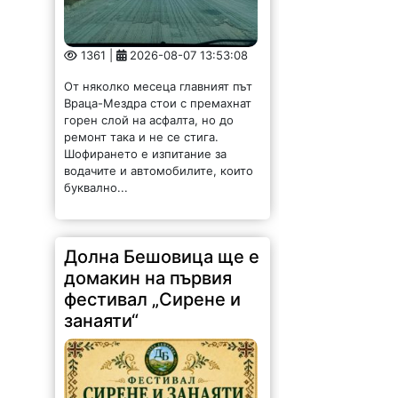
горен слой на асфалта, но до
ремонт така и не се стига.
Шофирането е изпитание за
водачите и автомобилите, които
буквално...
Долна Бешовица ще е
домакин на първия
фестивал „Сирене и
занаяти“