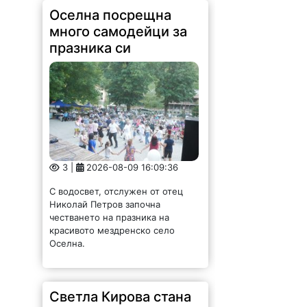
3 |
2026-08-09 16:09:36
С водосвет, отслужен от отец
Николай Петров започна
честването на празника на
красивото мездренско село
Оселна.
Светла Кирова стана
председател на
Прогресивна
България в Хайредин