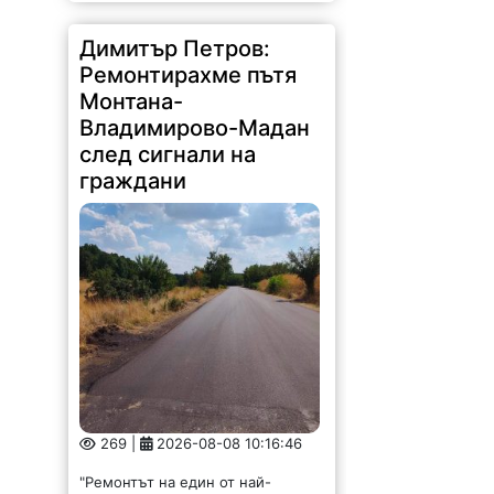
след сигнали на
граждани
269 |
2026-08-08 10:16:46
"Ремонтът на един от най-
компрометираните пътни
участъци в област Монтана –
Владимирово–Мадан, вече е
факт", съобщи народният
представител Димитър Петров.
"Преди няколко седмици, по