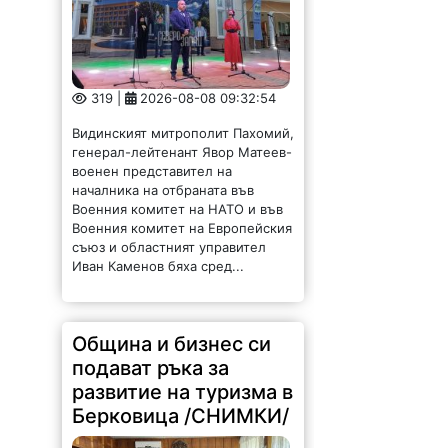
Видинският митрополит Пахомий,
генерал-лейтенант Явор Матеев-
военен представител на
началника на отбраната във
Военния комитет на НАТО и във
Военния комитет на Европейския
съюз и областният управител
Иван Каменов бяха сред...
Община и бизнес си
подават ръка за
развитие на туризма в
Берковица /СНИМКИ/