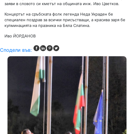
заяви в словото си кметът на общината инж. Иво Цветков.
Концертът на сръбската фолк легенда Неда Украден бе
специален поздрав за всички присъстващи, а красива заря бе
кулминацията на празника на Бяла Слатина.
Иво ЙОРДАНОВ
Сподели във: