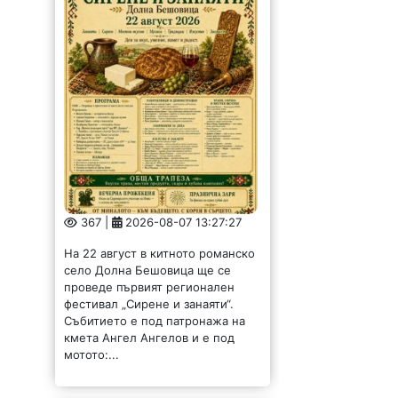
367 |
2026-08-07 13:27:27
На 22 август в китното романско
село Долна Бешовица ще се
проведе първият регионален
фестивал „Сирене и занаяти“.
Събитието е под патронажа на
кмета Ангел Ангелов и е под
мотото:...
Обсъдиха опазването
на околната среда в
Монтанско