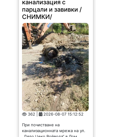
362 |
2026-08-07 15:12:52
При почистване на
канализационната мрежа на ул.
„Дядо Цеко Войвода“ в Лом
екипите на ВиК-Монтана са
открили изхвърлени в
канализацията, парцали, завивки,
битови отпадъци и други
предмети, които нямат място...