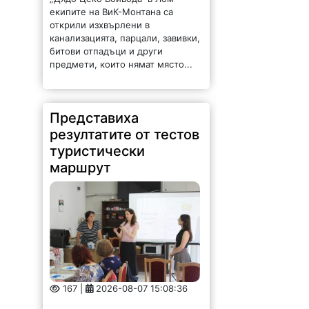
Представиха
резултатите от тестов
туристически
маршрут
167 |
2026-08-07 15:08:36
Търговско-промишлена палата –
Враца проведе третите срещи на
заинтересованите страни в
пилотните локации квартал
Бистрец (гр. Враца) и село
Згориград по проект „Туризъм,