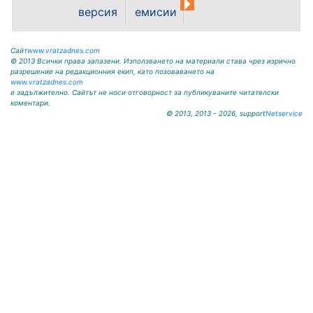
версия
емисии
Сайт
www.vratzadnes.com
© 2013 Всички права запазени. Използването на материали става чрез изрично
разрешение на редакционния екип, като позоваването на
www.vratzadnes.com
е задължително. Сайтът не носи отговорност за публикуваните читателски
коментари.
© 2013, 2013 - 2026, support
Netservice