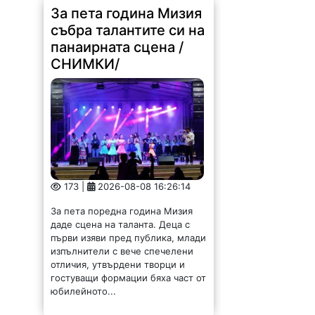
173 |
2026-08-08 16:26:14
За пета поредна година Мизия
даде сцена на таланта. Деца с
първи изяви пред публика, млади
изпълнители с вече спечелени
отличия, утвърдени творци и
гостуващи формации бяха част от
юбилейното...
Димитър Петров:
Ремонтирахме пътя
Монтана-
Владимирово-Мадан