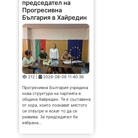
212 |
2026-08-09 11:40:36
Прогресивна България учредиха
нова структура на партията в
община Хайредин. Тя е съставена
от хора, които познават мястото
си отвътре и искат то да се
развива. За председател бе
избрана...
Ком (Берковица) с
убедителна победа
срещу юношите на
Монтана