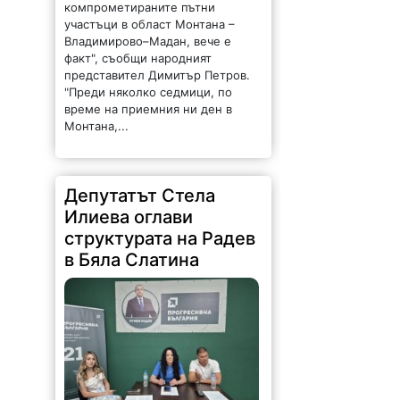
време на приемния ни ден в
Монтана,...
Депутатът Стела
Илиева оглави
структурата на Радев
в Бяла Слатина
753 |
2026-08-08 09:54:54
Народният представител Стела
Илиева оглави структурата на
Радев в Бяла Слатина. Това стана