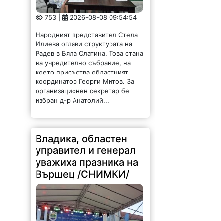
на учредително събрание, на
което присъства областният
координатор Георги Митов. За
организационен секретар бе
избран д-р Анатолий...
Владика, областен
управител и генерал
уважиха празника на
Вършец /СНИМКИ/
319 |
2026-08-08 09:32:54