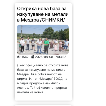
1542 |
2026-08-08 17:03:35
Днес официално бе открита нова
база за изкупуване на метали в
Мездра. Тя е собственост на
фирма "Илтон-Мездра" ЕООД на
младия предприемач Антон
Асенов. Той официално преряза
лентата на новия...
За пета година Мизия
събра талантите си на
панаирната сцена /
СНИМКИ/