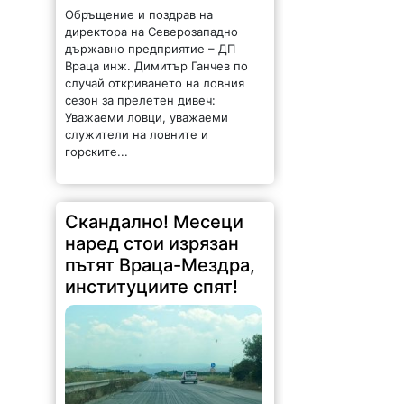
Уважаеми ловци, уважаеми
служители на ловните и
горските...
Скандално! Месеци
наред стои изрязан
пътят Враца-Мездра,
институциите спят!
1361 |
2026-08-07 13:53:08
От няколко месеца главният път
Враца-Мездра стои с премахнат