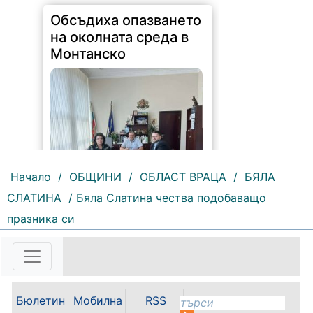
103 |
2026-08-07 13:22:00
Областният управител на
Монтана Иван Каменов и
Начало
/
ОБЩИНИ
/
ОБЛАСТ ВРАЦА
/
БЯЛА
заместник областният управител
СЛАТИНА
/ Бяла Слатина чества подобаващо
Зорница Михайлова проведоха
работна среща с новоназначения
празника си
директор на РИОСВ - Светослав
Илиев. По време на срещата бяха
обсъдени приоритетите в...
Бюлетин
Мобилна
RSS