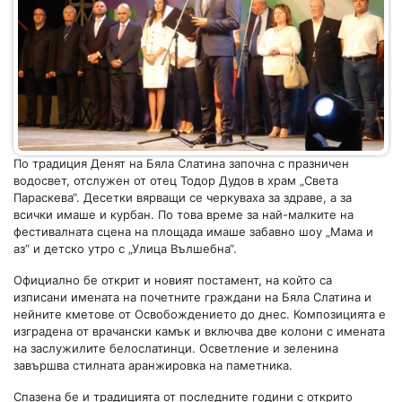
По традиция Денят на Бяла Слатина започна с празничен
водосвет, отслужен от отец Тодор Дудов в храм „Света
Параскева“. Десетки вярващи се черкуваха за здраве, а за
всички имаше и курбан. По това време за най-малките на
фестивалната сцена на площада имаше забавно шоу „Мама и
аз“ и детско утро с „Улица Вълшебна“.
Официално бе открит и новият постамент, на който са
изписани имената на почетните граждани на Бяла Слатина и
нейните кметове от Освобождението до днес. Композицията е
изградена от врачански камък и включва две колони с имената
на заслужилите белослатинци. Осветление и зеленина
завършва стилната аранжировка на паметника.
Спазена бе и традицията от последните години с открито