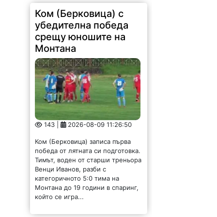
143 |
2026-08-09 11:26:50
Ком (Берковица) записа първа
победа от лятната си подготовка.
Тимът, воден от старши треньора
Венци Иванов, разби с
категоричното 5:0 тима на
Монтана до 19 години в спаринг,
който се игра...
Откриха нова база за
изкупуване на метали
в Мездра /СНИМКИ/