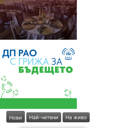
Оселна посрещна
много самодейци за
празника си
Най-четени
На живо
Нови