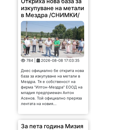
Откриха нова база за
изкупуване на метали
в Мездра /СНИМКИ/
784 |
2026-08-08 17:03:35
Днес официално бе открита нова
база за изкупуване на метали в
Мездра. Тя е собственост на
фирма "Илтон-Мездра" ЕООД на
младия предприемач Антон
Асенов. Той официално преряза
лентата на новия...
За пета година Мизия