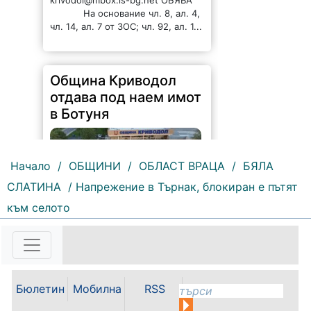
krivodol@mbox.is-bg.net ОБЯВА
На основание чл. 8, ал. 4,
чл. 14, ал. 7 от ЗОС; чл. 92, ал. 1...
Община Криводол
отдава под наем имот
в Ботуня
Начало
/
ОБЩИНИ
/
ОБЛАСТ ВРАЦА
/
БЯЛА
СЛАТИНА
/ Напрежение в Търнак, блокиран е пътят
към селото
135 |
2026-08-07 11:30:54
ОБЩИНА КРИВОДОЛ ОБЛАСТ
ВРАЦА 3060 гр. Криводол, ул.
„Освобождение” № 13, тел.
09117/20-45, e-mail:
Бюлетин
Мобилна
RSS
krivodol@mbox.is-bg.net ОБЯВА
На основание чл. 8, ал. 4,