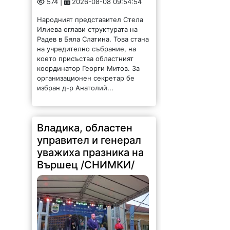
574 |
2026-08-08 09:54:54
Народният представител Стела
Илиева оглави структурата на
Радев в Бяла Слатина. Това стана
на учредително събрание, на
което присъства областният
координатор Георги Митов. За
организационен секретар бе
избран д-р Анатолий...
Владика, областен
управител и генерал
уважиха празника на
Вършец /СНИМКИ/