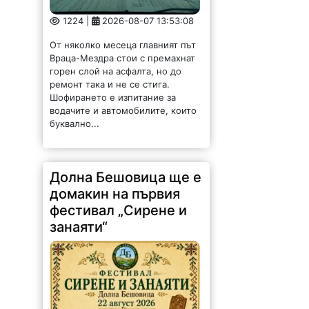
1224 |
2026-08-07 13:53:08
От няколко месеца главният път
Враца-Мездра стои с премахнат
горен слой на асфалта, но до
ремонт така и не се стига.
Шофирането е изпитание за
водачите и автомобилите, които
буквално...
Долна Бешовица ще е
домакин на първия
фестивал „Сирене и
занаяти“