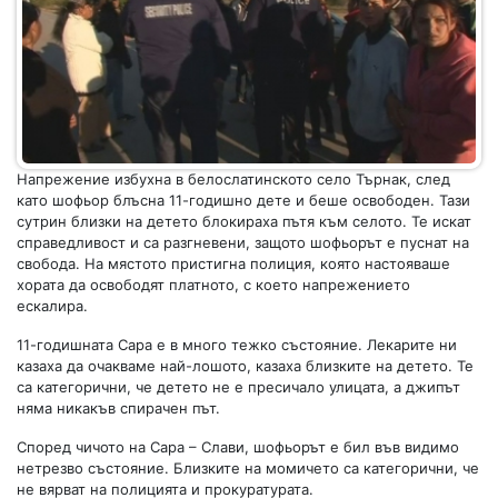
Напрежение избухна в белослатинското село Търнак, след
като шофьор блъсна 11-годишно дете и беше освободен. Тази
сутрин близки на детето блокираха пътя към селото. Те искат
справедливост и са разгневени, защото шофьорът е пуснат на
свобода. На мястото пристигна полиция, която настояваше
хората да освободят платното, с което напрежението
ескалира.
11-годишната Сара е в много тежко състояние. Лекарите ни
казаха да очакваме най-лошото, казаха близките на детето. Те
са категорични, че детето не е пресичало улицата, а джипът
няма никакъв спирачен път.
Според чичото на Сара – Слави, шофьорът е бил във видимо
нетрезво състояние. Близките на момичето са категорични, че
не вярват на полицията и прокуратурата.