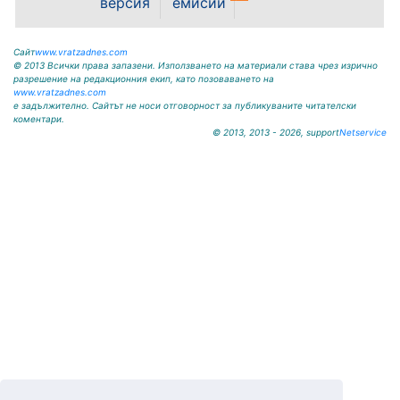
версия
емисии
чл. 14, ал. 7 от ЗОС; чл. 92, ал. 1...
Сайт
www.vratzadnes.com
© 2013 Всички права запазени. Използването на материали става чрез изрично
разрешение на редакционния екип, като позоваването на
www.vratzadnes.com
е задължително. Сайтът не носи отговорност за публикуваните читателски
коментари.
© 2013, 2013 - 2026, support
Netservice