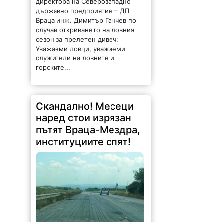
директора на Северозападно
държавно предприятие – ДП
Враца инж. Димитър Ганчев по
случай откриването на ловния
сезон за прелетен дивеч:
Уважаеми ловци, уважаеми
служители на ловните и
горските...
Скандално! Месеци
наред стои изрязан
пътят Враца-Мездра,
институциите спят!