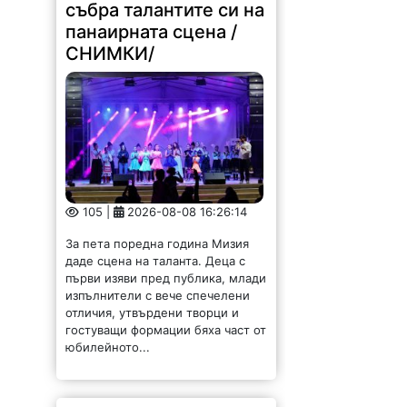
събра талантите си на
панаирната сцена /
СНИМКИ/
105 |
2026-08-08 16:26:14
За пета поредна година Мизия
даде сцена на таланта. Деца с
първи изяви пред публика, млади
изпълнители с вече спечелени
отличия, утвърдени творци и
гостуващи формации бяха част от
юбилейното...