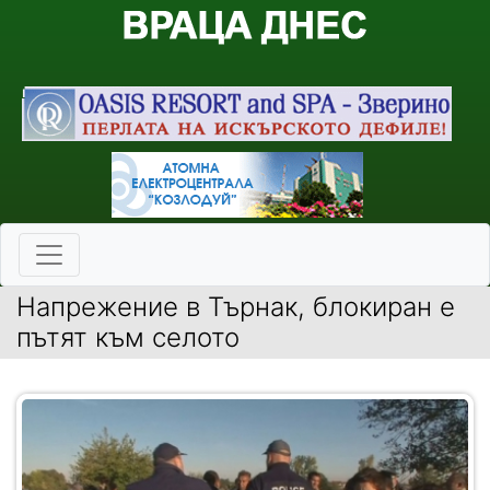
Напрежение в Търнак, блокиран е
пътят към селото