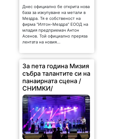
Днес официално бе открита нова
база за изкупуване на метали в
Мездра. Тя е собственост на
фирма "Илтон-Мездра" ЕООД на
младия предприемач Антон
Асенов. Той официално преряза
лентата на новия...
За пета година Мизия
събра талантите си на
панаирната сцена /
СНИМКИ/