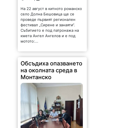
На 22 август в китното романско
село Долна Бешовица ще се
проведе първият регионален
фестивал „Сирене и занаяти“.
Събитието е под патронажа на
кмета Ангел Ангелов и е под
мотото:...
Обсъдиха опазването
на околната среда в
Монтанско