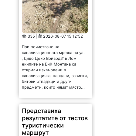
335 |
2026-08-07 15:12:52
При почистване на
канализационната мрежа на ул.
„Дядо Цеко Войвода“ в Лом
екипите на ВиК-Монтана са
открили изхвърлени в
канализацията, парцали, завивки,
битови отпадъци и други
предмети, които нямат място...
Представиха
резултатите от тестов
туристически
маршрут