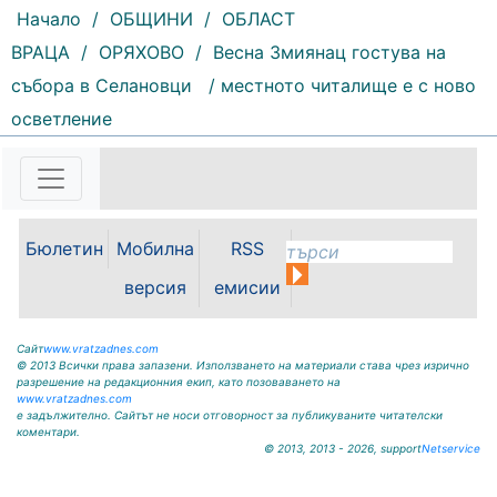
Начало
/
ОБЩИНИ
/
ОБЛАСТ
ВРАЦА
/
ОРЯХОВО
/
Весна Змиянац гостува на
събора в Селановци
/ местното читалище е с ново
151 |
2026-08-07 11:30:54
осветление
ОБЩИНА КРИВОДОЛ ОБЛАСТ
ВРАЦА 3060 гр. Криводол, ул.
„Освобождение” № 13, тел.
09117/20-45, e-mail:
krivodol@mbox.is-bg.net ОБЯВА
Бюлетин
Мобилна
RSS
На основание чл. 8, ал. 4,
чл. 14, ал. 7 от ЗОС; чл. 92, ал. 1...
версия
емисии
Сайт
www.vratzadnes.com
© 2013 Всички права запазени. Използването на материали става чрез изрично
разрешение на редакционния екип, като позоваването на
www.vratzadnes.com
е задължително. Сайтът не носи отговорност за публикуваните читателски
коментари.
© 2013, 2013 - 2026, support
Netservice