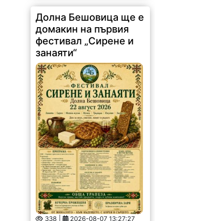
Долна Бешовица ще е
домакин на първия
фестивал „Сирене и
занаяти“
338 |
2026-08-07 13:27:27